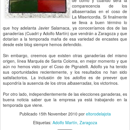
de cómo y cuándo será la
comparecencia de los
albaserradas en el coso de
La Misericordia. Si finalmente
se lleva a buen término lo
que hoy adelanta Javier Salamaca, ya conoceríamos dos de las
ganaderías (Cuadri y Adolfo Martín) que vendrán a Zaragoza y que
dotarían a la temporada maña de esa variedad de encastes que
desde este blog siempre hemos defendido.
Sin embargo, creemos que existen otras ganaderías del mismo
origen, línea Marqués de Santa Coloma, en mejor momento y que
aún no hemos visto por el Coso de Pignatelli. Adolfo ya ha tenido
sus oportunidades recientemente, y los resultados no han sido
satisfactorios. La inclusión de los
adolfos
es de preever que
supondría la ausencia de los otros
albaserradas
, los victorinos.
Por otro lado, independientemente de las elecciones ganaderas, es
buena noticia saber que la empresa ya está trabajando en la
temporada que viene.
Publicado
15th November 2010
por
eltorodelajota
Etiquetas:
Adolfo Martín
Zaragoza