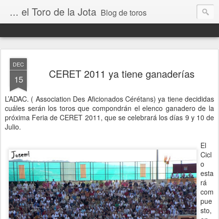
... el Toro de la Jota
Blog de toros
DEC
CERET 2011 ya tiene ganaderías
15
L’ADAC. ( Association Des Aficionados Cérétans) ya tiene decididas
cuáles serán los toros que compondrán el elenco ganadero de la
próxima Feria de CERET 2011, que se celebrará los días 9 y 10 de
Julio.
El
Cicl
o
esta
rá
com
pue
sto,