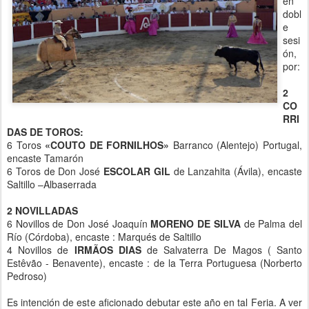
en
dobl
e
sesi
ón,
por:
2
CO
RRI
DAS DE TOROS:
6 Toros
«COUTO DE FORNILHOS»
Barranco (Alentejo) Portugal,
encaste Tamarón
6 Toros de Don José
ESCOLAR GIL
de Lanzahita (Ávila), encaste
Saltillo –Albaserrada
2 NOVILLADAS
6 Novillos de Don José Joaquín
MORENO DE SILVA
de Palma del
Río (Córdoba), encaste : Marqués de Saltillo
4 Novillos de
IRMÃOS DIAS
de Salvaterra De Magos ( Santo
Estêvão - Benavente), encaste : de la Terra Portuguesa (Norberto
Pedroso)
Es intención de este aficionado debutar este año en tal Feria. A ver