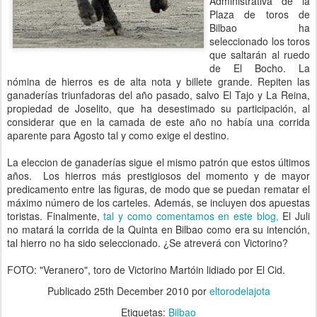
Administrativa de la
Plaza de toros de
Bilbao ha
seleccionado los toros
que saltarán al ruedo
de El Bocho. La
nómina de hierros es de alta nota y billete grande. Repiten las
ganaderías triunfadoras del año pasado, salvo El Tajo y La Reina,
propiedad de Joselito, que ha desestimado su participación, al
considerar que en la camada de este año no había una corrida
aparente para Agosto tal y como exige el destino.
La eleccion de ganaderías sigue el mismo patrón que estos últimos
años. Los hierros más prestigiosos del momento y de mayor
predicamento entre las figuras, de modo que se puedan rematar el
máximo número de los carteles. Además, se incluyen dos apuestas
toristas. Finalmente,
tal y como comentamos en este blog,
El Juli
no matará la corrida de la Quinta en Bilbao como era su intención,
tal hierro no ha sido seleccionado. ¿Se atreverá con Victorino?
FOTO: "Veranero", toro de Victorino Martóin lidiado por El Cid.
Publicado
25th December 2010
por
eltorodelajota
Etiquetas:
Bilbao