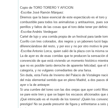
Copio de TORO TORERO Y AFICION:
-Escribe José Ramón Márquez:
Diremos que la base esencial de este espectáculo es el toro y
combustible para todos los animalistas y antitaurinos, pues 
perrillos y faltos de las cosas que el toro debe tener por definic
-Escribe Andrés Verdeguer:
Cartel de lujo y una corrida propia de un festival para tarde to
Cuvillo con tres colorados, dos negros y un jabonero lució ba
diferenciándose del resto, y por eso y no por otro motivo le pr
-Escribe Antonio Lorca, quien salió de la plaza con la misma 
La de ayer es de esas corridas que te producen la sensación de
convencido de que está viviendo un momento histórico mientra
que no es posible tanto derroche de aparente felicidad, que el 
categoría, y no vulgares comediantes de una farsa.
Sin duda, esta Feria de Invierno del Palacio de Vistalegre nac
del más elemental sentido que en pleno Madrid, a dos pasos 
ayer o la de anteayer.
Si una cumbre del toreo son las dos orejas que ayer cortó Mora
se pare este tren y que se bajen los escasos aficionados que
¡Qué intrincado es el mundo de los toreros! ¡Quién los convenc
prestigio! No se puede presumir de figura y enfrentarse a seis