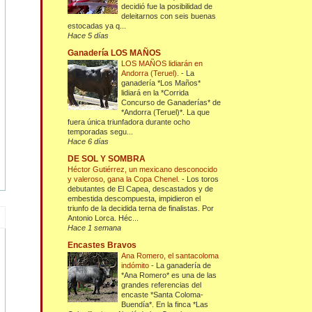
decidió fue la posibilidad de
deleitarnos con seis buenas
estocadas ya q...
Hace 5 días
Ganadería LOS MAÑOS
LOS MAÑOS lidiarán en
Andorra (Teruel).
-
La
ganadería *Los Maños*
lidiará en la *Corrida
Concurso de Ganaderías* de
*Andorra (Teruel)*. La que
fuera única triunfadora durante ocho
temporadas segu...
Hace 6 días
DE SOL Y SOMBRA
Héctor Gutiérrez, un mexicano desconocido
y valeroso, gana la Copa Chenel.
-
Los toros
debutantes de El Capea, descastados y de
embestida descompuesta, impidieron el
triunfo de la decidida terna de finalistas. Por
Antonio Lorca. Héc...
Hace 1 semana
Encastes Bravos
Ana Romero, el santacoloma
indómito
-
La ganadería de
*Ana Romero* es una de las
grandes referencias del
encaste *Santa Coloma-
Buendía*. En la finca *Las