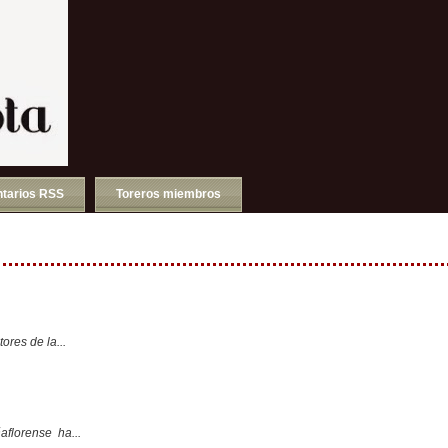
tarios RSS
Toreros miembros
ores de la...
aflorense ha...