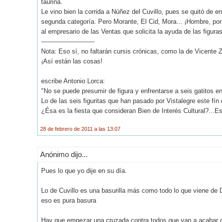
taurina.
Le vino bien la corrida a Núñez del Cuvillo, pues se quitó de 
segunda categoría. Pero Morante, El Cid, Mora... ¡Hombre, por
al empresario de las Ventas que solicita la ayuda de las figur
---------------------------
Nota: Eso sí, no faltarán cursis crónicas, como la de Vicente Z
¡Así están las cosas!
escribe Antonio Lorca:
"No se puede presumir de figura y enfrentarse a seis gatitos e
Lo de las seis figuritas que han pasado por Vistalegre este fín
¿Ésa es la fiesta que consideran Bien de Interés Cultural?...Eso
28 de febrero de 2011 a las 13:07
Anónimo dijo...
Pues lo que yo dije en su día.
Lo de Cuvillo es una basurilla más como todo lo que viene de 
eso es pura basura
Hay que empezar una cruzada contra todos que van a acabar co