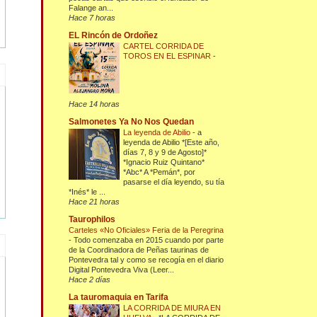
Falange an...
Hace 7 horas
EL Rincón de Ordoñez
CARTEL CORRIDA DE
TOROS EN EL ESPINAR
-
Hace 14 horas
Salmonetes Ya No Nos Quedan
La leyenda de Abilio
-
a
leyenda de Abilio *[Este año,
días 7, 8 y 9 de Agosto]*
*Ignacio Ruiz Quintano*
*Abc* A *Pemán*, por
pasarse el día leyendo, su tía
*Inés* le ...
Hace 21 horas
Taurophilos
Carteles «No Oficiales» Feria de la Peregrina
-
Todo comenzaba en 2015 cuando por parte
de la Coordinadora de Peñas taurinas de
Pontevedra tal y como se recogía en el diario
Digital Pontevedra Viva (Leer...
Hace 2 días
La tauromaquia en Tarifa
LA CORRIDA DE MIURA EN