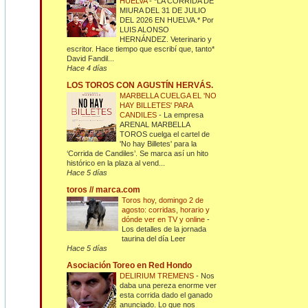
HUELVA
-
*LA CORRIDA DE
MIURA DEL 31 DE JULIO
DEL 2026 EN HUELVA.* Por
LUIS ALONSO
HERNÁNDEZ. Veterinario y
escritor. Hace tiempo que escribí que, tanto*
David Fandil...
Hace 4 días
LOS TOROS CON AGUSTÍN HERVÁS.
MARBELLA CUELGA EL 'NO
HAY BILLETES' PARA
CANDILES
-
La empresa
ARENAL MARBELLA
TOROS cuelga el cartel de
'No hay Billetes' para la
‘Corrida de Candiles’. Se marca así un hito
histórico en la plaza al vend...
Hace 5 días
toros // marca.com
Toros hoy, domingo 2 de
agosto: corridas, horario y
dónde ver en TV y online
-
Los detalles de la jornada
taurina del día Leer
Hace 5 días
Asociación Toreo en Red Hondo
DELIRIUM TREMENS
-
Nos
daba una pereza enorme ver
esta corrida dado el ganado
anunciado. Lo que nos