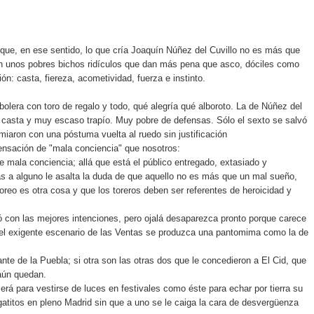
 que, en ese sentido, lo que cría Joaquín Núñez del Cuvillo no es más que
son unos pobres bichos ridículos que dan más pena que asco, dóciles como
ión: casta, fiereza, acometividad, fuerza e instinto.
mbolera con toro de regalo y todo, qué alegría qué alboroto. La de Núñez del
ja casta y muy escaso trapío. Muy pobre de defensas. Sólo el sexto se salvó
emiaron con una póstuma vuelta al ruedo sin justificación
sensación de "mala conciencia" que nosotros:
 mala conciencia; allá que está el público entregado, extasiado y
s a alguno le asalta la duda de que aquello no es más que un mal sueño,
toreo es otra cosa y que los toreros deben ser referentes de heroicidad y
ió con las mejores intenciones, pero ojalá desaparezca pronto porque carece
del exigente escenario de las Ventas se produzca una pantomima como la de
nte de la Puebla; si otra son las otras dos que le concedieron a El Cid, que
 aún quedan.
erá para vestirse de luces en festivales como éste para echar por tierra su
 gatitos en pleno Madrid sin que a uno se le caiga la cara de desvergüenza