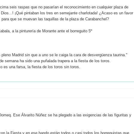
encima seis raspas que no pasarían el reconocimiento en cualquier plaza de
 Dios...! ¡Qué pintaban los tres en semejante charlotada! ¿Acaso es un favor
as para que se muevan las taquillas de la plaza de Carabanchel?
abala, a la pinturería de Morante ante el borreguito 5º
n pleno Madrid sin que a uno se le caiga la cara de desvergüenza taurina."
 de semana ha sido una puñalada trapera a la fiesta de los toros.
 es una farsa, la fiesta de los toros sin toros.
Domeq. Ese Álvarito Núñez se ha plegado a las exigencias de las figuritas y
n la Fiesta y en ese bando están todos o casi todos los borreguistas que