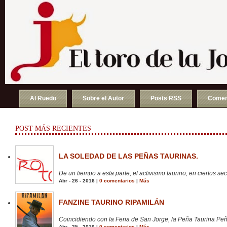
Al Ruedo
Sobre el Autor
Posts RSS
Comen
POST MÁS RECIENTES
LA SOLEDAD DE LAS PEÑAS TAURINAS.
De un tiempo a esta parte, el activismo taurino, en ciertos sect
Abr - 26 - 2016 |
0 comentarios
|
Más
FANZINE TAURINO RIPAMILÁN
Coincidiendo con la Feria de San Jorge, la Peña Taurina Peñ
Abr - 25 - 2016 |
0 comentarios
|
Más