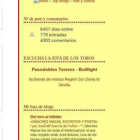
Nº de post y comentarios
6407 días online
778 entradas
4303 comentarios
ESCUCHA LA JOTA DE LOS TOROS
Pasodobles Toreros - Bullfight
by
Banda de música Región Sur (Soria 9)
Sevilla
Mi lista de blogs
Del toro al infinito
«SÁNCHEZ MAZAS, ESCRITOR Y POETA»
/ por José Mª García de Tuñón
-
*'..Sánchez
Mazas fue sin duda el intelectual por el que
más respeto sintió José Antonio. Una de las
pocas cartas que escribió el fundador de