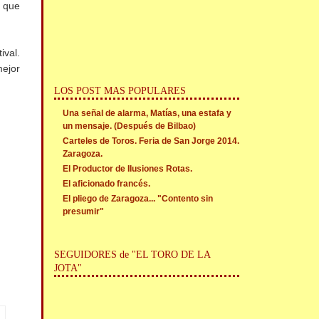
a que
ival.
mejor
LOS POST MAS POPULARES
Una señal de alarma, Matías, una estafa y
un mensaje. (Después de Bilbao)
Carteles de Toros. Feria de San Jorge 2014.
Zaragoza.
El Productor de Ilusiones Rotas.
El aficionado francés.
El pliego de Zaragoza... "Contento sin
presumir"
SEGUIDORES de "EL TORO DE LA
JOTA"