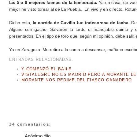
las 5 o 6 mejores faenas de la temporada.
Ya en casa, de vuel
mejor he visto torear al de La Puebla. En vivo y en directo. Rotun
Dicho esto,
la corrida de Cuvillo fue indecorosa de facha.
Des
Alguno cornigacho. Salvaron la tarde el manejable quinto y 
presentados. En el tipo de toro que, según mi opinión, debe salir
Ya en Zaragoza. Me retiro a la cama a descansar, mañana escrib
ENTRADAS RELACIONADAS:
Y COMENZÓ EL BAILE
VISTALEGRE NO ES MADRID PERO A MORANTE LE
MORANTE NOS REDIME DEL FIASCO GANADERO
34 comentarios:
Anónimo dijo...