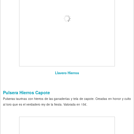
Llavero Hierros
Pulsera Hierros Capote
Pulseras taurinas con hierros de las ganaderías y tela de capote. Creadas en honor y culto
al toro que es el verdadero rey de la fiesta. Valorada en 15€.