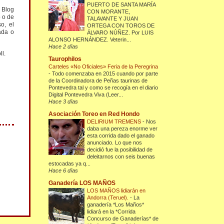
PUERTO DE SANTA MARÍA
l Blog
CON MORANTE,
o o de
TALAVANTE Y JUAN
o, el
ORTEGA CON TOROS DE
ada o
ÁLVARO NÚÑEZ. Por LUIS
ALONSO HERNÁNDEZ. Veterin...
Hace 2 días
ll.
Taurophilos
Carteles «No Oficiales» Feria de la Peregrina
-
Todo comenzaba en 2015 cuando por parte
de la Coordinadora de Peñas taurinas de
Pontevedra tal y como se recogía en el diario
Digital Pontevedra Viva (Leer...
Hace 3 días
Asociación Toreo en Red Hondo
DELIRIUM TREMENS
-
Nos
daba una pereza enorme ver
esta corrida dado el ganado
anunciado. Lo que nos
decidió fue la posibilidad de
deleitarnos con seis buenas
estocadas ya q...
Hace 6 días
Ganadería LOS MAÑOS
LOS MAÑOS lidiarán en
Andorra (Teruel).
-
La
ganadería *Los Maños*
lidiará en la *Corrida
Concurso de Ganaderías* de