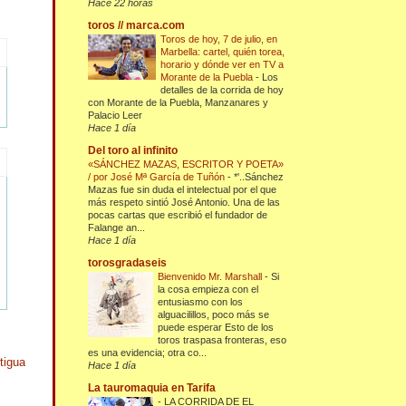
Hace 22 horas
toros // marca.com
Toros de hoy, 7 de julio, en
Marbella: cartel, quién torea,
horario y dónde ver en TV a
Morante de la Puebla
-
Los
detalles de la corrida de hoy
con Morante de la Puebla, Manzanares y
Palacio Leer
Hace 1 día
Del toro al infinito
«SÁNCHEZ MAZAS, ESCRITOR Y POETA»
/ por José Mª García de Tuñón
-
*'..Sánchez
Mazas fue sin duda el intelectual por el que
más respeto sintió José Antonio. Una de las
pocas cartas que escribió el fundador de
Falange an...
Hace 1 día
torosgradaseis
Bienvenido Mr. Marshall
-
Si
la cosa empieza con el
entusiasmo con los
alguacilillos, poco más se
puede esperar Esto de los
toros traspasa fronteras, eso
es una evidencia; otra co...
tigua
Hace 1 día
La tauromaquia en Tarifa
-
LA CORRIDA DE EL