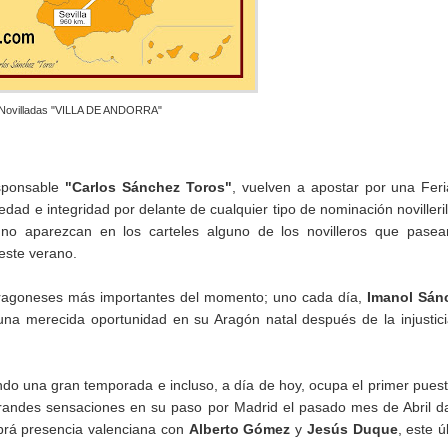
de Novilladas "VILLA DE ANDORRA"
esponsable
"Carlos Sánchez Toros"
, vuelven a apostar por una Fer
edad e integridad por delante de cualquier tipo de nominación novilleri
 no aparezcan en los carteles alguno de los novilleros que pase
este verano.
s aragoneses más importantes del momento; uno cada día,
Imanol Sán
una merecida oportunidad en su Aragón natal después de la injustic
endo una gran temporada e incluso, a día de hoy, ocupa el primer pues
 grandes sensaciones en su paso por Madrid el pasado mes de Abril 
abrá presencia valenciana con
Alberto Gómez
y
Jesús Duque
, este ú