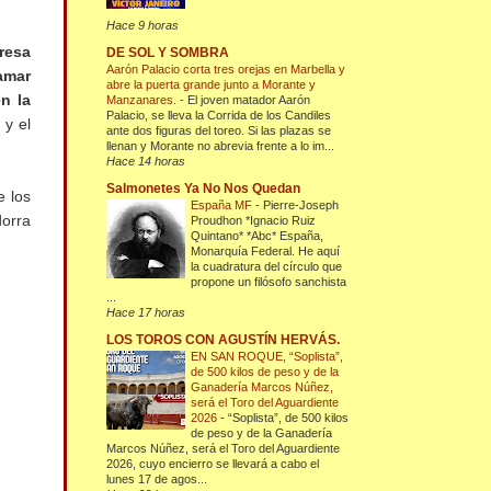
Hace 9 horas
resa
DE SOL Y SOMBRA
Aarón Palacio corta tres orejas en Marbella y
ramar
abre la puerta grande junto a Morante y
en la
Manzanares.
-
El joven matador Aarón
Palacio, se lleva la Corrida de los Candiles
 y el
ante dos figuras del toreo. Si las plazas se
llenan y Morante no abrevia frente a lo im...
Hace 14 horas
Salmonetes Ya No Nos Quedan
e los
España MF
-
Pierre-Joseph
dorra
Proudhon *Ignacio Ruiz
Quintano* *Abc* España,
Monarquía Federal. He aquí
la cuadratura del círculo que
propone un filósofo sanchista
...
Hace 17 horas
LOS TOROS CON AGUSTÍN HERVÁS.
EN SAN ROQUE, “Soplista”,
de 500 kilos de peso y de la
Ganadería Marcos Núñez,
será el Toro del Aguardiente
2026
-
“Soplista”, de 500 kilos
de peso y de la Ganadería
Marcos Núñez, será el Toro del Aguardiente
2026, cuyo encierro se llevará a cabo el
lunes 17 de agos...