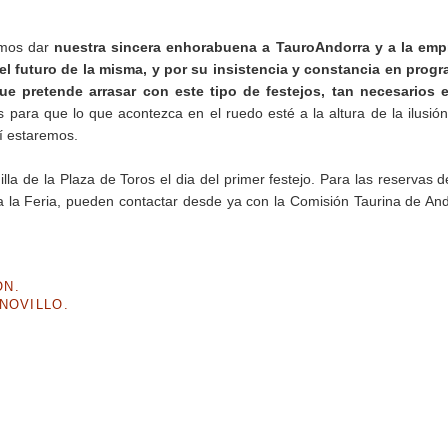
remos dar
nuestra sincera enhorabuena a TauroAndorra y a la emp
el futuro de la misma, y por su insistencia y constancia en prog
que pretende arrasar con este tipo de festejos, tan necesarios 
 para que lo que acontezca en el ruedo esté a la altura de la ilusión
í estaremos.
la de la Plaza de Toros el dia del primer festejo. Para las reservas d
 a la Feria, pueden contactar desde ya con la Comisión Taurina de An
ÓN.
NOVILLO.