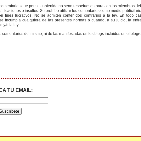
s comentarios que por su contenido no sean respetuosos para con los miembros de
ificaciones e insultos. Se prohibe utilizar los comentarios como medio publicitari
 fines lucrativos. No se admiten contenidos contrarios a la ley. En todo cas
e incumpla cualquiera de las presentes normas o cuando, a su juicio, la entr
 y/o la ley.
s comentarios del mismo, ni de las manifestadas en los blogs incluidos en el blogro
EA TU EMAIL: