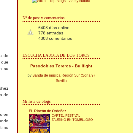
Nº de post y comentarios
6408 días online
778 entradas
4303 comentarios
ESCUCHA LA JOTA DE LOS TOROS
ia de
l que
Pasodobles Toreros - Bullfight
an su
by
Banda de música Región Sur (Soria 9)
Sevilla
chez
ia de
Mi lista de blogs
EL Rincón de Ordoñez
to en
CARTEL FESTIVAL
TAURINO EN TOMELLOSO
dando
-
ltimo