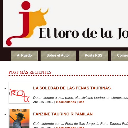
Al Ruedo
Sobre el Autor
Posts RSS
Comen
POST MÁS RECIENTES
LA SOLEDAD DE LAS PEÑAS TAURINAS.
De un tiempo a esta parte, el activismo taurino, en ciertos sect
Abr - 26 - 2016 |
0 comentarios
|
Más
FANZINE TAURINO RIPAMILÁN
Coincidiendo con la Feria de San Jorge, la Peña Taurina Peñ
Abr - 25 - 2016 |
0 comentarios
|
Más