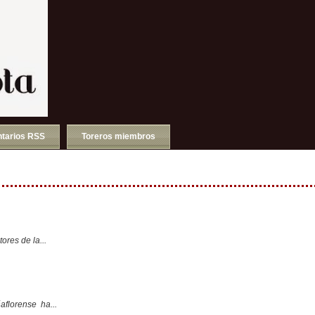
tarios RSS
Toreros miembros
ores de la...
aflorense ha...