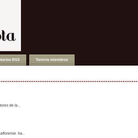
tarios RSS
Toreros miembros
ores de la...
aflorense ha...