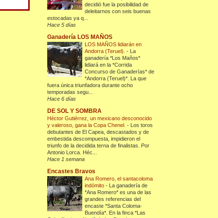
decidió fue la posibilidad de
deleitarnos con seis buenas
estocadas ya q...
Hace 5 días
Ganadería LOS MAÑOS
LOS MAÑOS lidiarán en
Andorra (Teruel).
-
La
ganadería *Los Maños*
lidiará en la *Corrida
Concurso de Ganaderías* de
*Andorra (Teruel)*. La que
fuera única triunfadora durante ocho
temporadas segu...
Hace 6 días
DE SOL Y SOMBRA
Héctor Gutiérrez, un mexicano desconocido
y valeroso, gana la Copa Chenel.
-
Los toros
debutantes de El Capea, descastados y de
embestida descompuesta, impidieron el
triunfo de la decidida terna de finalistas. Por
Antonio Lorca. Héc...
Hace 1 semana
Encastes Bravos
Ana Romero, el santacoloma
indómito
-
La ganadería de
*Ana Romero* es una de las
grandes referencias del
encaste *Santa Coloma-
Buendía*. En la finca *Las