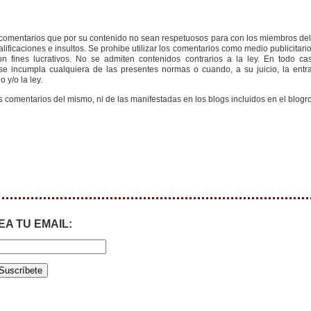
s comentarios que por su contenido no sean respetuosos para con los miembros de
ificaciones e insultos. Se prohibe utilizar los comentarios como medio publicitari
 fines lucrativos. No se admiten contenidos contrarios a la ley. En todo cas
e incumpla cualquiera de las presentes normas o cuando, a su juicio, la entr
 y/o la ley.
s comentarios del mismo, ni de las manifestadas en los blogs incluidos en el blogro
EA TU EMAIL: