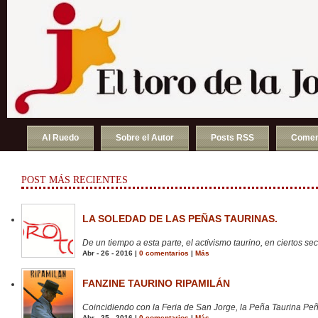
Al Ruedo
Sobre el Autor
Posts RSS
Comen
POST MÁS RECIENTES
LA SOLEDAD DE LAS PEÑAS TAURINAS.
De un tiempo a esta parte, el activismo taurino, en ciertos sect
Abr - 26 - 2016 |
0 comentarios
|
Más
FANZINE TAURINO RIPAMILÁN
Coincidiendo con la Feria de San Jorge, la Peña Taurina Peñ
Abr - 25 - 2016 |
0 comentarios
|
Más