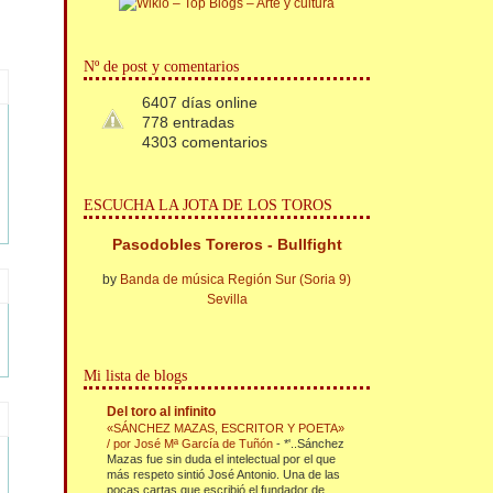
Nº de post y comentarios
6407 días online
778 entradas
4303 comentarios
ESCUCHA LA JOTA DE LOS TOROS
Pasodobles Toreros - Bullfight
by
Banda de música Región Sur (Soria 9)
Sevilla
Mi lista de blogs
Del toro al infinito
«SÁNCHEZ MAZAS, ESCRITOR Y POETA»
/ por José Mª García de Tuñón
-
*'..Sánchez
Mazas fue sin duda el intelectual por el que
más respeto sintió José Antonio. Una de las
pocas cartas que escribió el fundador de