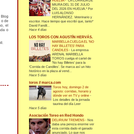
HUELVA
-
*LA CORRIDA DE
MIURA DEL 31 DE JULIO
DEL 2026 EN HUELVA.* Por
LUIS ALONSO
l Blog
HERNÁNDEZ. Veterinario y
o o de
escritor. Hace tiempo que escribí que, tanto*
o, el
David Fandil...
ada o
Hace 4 días
LOS TOROS CON AGUSTÍN HERVÁS.
MARBELLA CUELGA EL 'NO
ll.
HAY BILLETES' PARA
CANDILES
-
La empresa
ARENAL MARBELLA
TOROS cuelga el cartel de
'No hay Billetes' para la
‘Corrida de Candiles’. Se marca así un hito
histórico en la plaza al vend...
Hace 5 días
toros // marca.com
Toros hoy, domingo 2 de
agosto: corridas, horario y
dónde ver en TV y online
-
Los detalles de la jornada
taurina del día Leer
Hace 5 días
Asociación Toreo en Red Hondo
DELIRIUM TREMENS
-
Nos
daba una pereza enorme ver
esta corrida dado el ganado
anunciado. Lo que nos