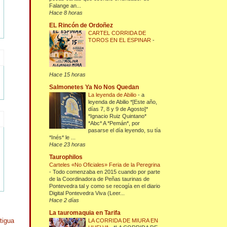
Falange an...
Hace 8 horas
EL Rincón de Ordoñez
CARTEL CORRIDA DE
TOROS EN EL ESPINAR
-
Hace 15 horas
Salmonetes Ya No Nos Quedan
La leyenda de Abilio
-
a
leyenda de Abilio *[Este año,
días 7, 8 y 9 de Agosto]*
*Ignacio Ruiz Quintano*
*Abc* A *Pemán*, por
pasarse el día leyendo, su tía
*Inés* le ...
Hace 23 horas
Taurophilos
Carteles «No Oficiales» Feria de la Peregrina
-
Todo comenzaba en 2015 cuando por parte
de la Coordinadora de Peñas taurinas de
Pontevedra tal y como se recogía en el diario
Digital Pontevedra Viva (Leer...
Hace 2 días
La tauromaquia en Tarifa
tigua
LA CORRIDA DE MIURA EN