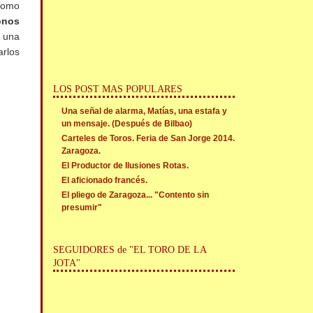
 como
onos
 una
arlos
LOS POST MAS POPULARES
Una señal de alarma, Matías, una estafa y
un mensaje. (Después de Bilbao)
Carteles de Toros. Feria de San Jorge 2014.
Zaragoza.
El Productor de Ilusiones Rotas.
El aficionado francés.
El pliego de Zaragoza... "Contento sin
presumir"
SEGUIDORES de "EL TORO DE LA
JOTA"