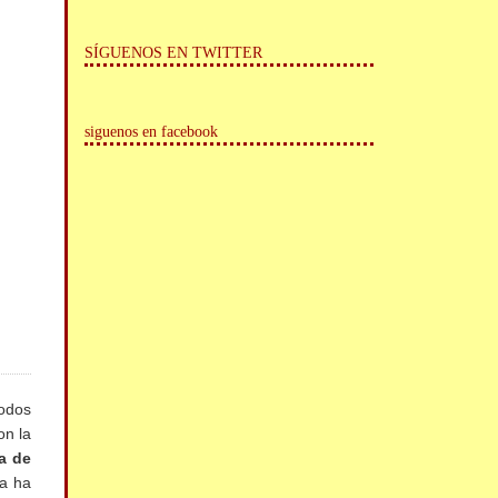
SÍGUENOS EN TWITTER
siguenos en facebook
todos
on la
a de
ra ha