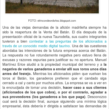
FOTO: elrincondeordoñez.blogspot.com
Una de las viejas demandas de la afición madrileña siempre ha
sido la reapertura de la Venta del Batán. El día después de la
presentación oficial de la nueva Taurodelta, sus cuatro integrantes
tuvieron a bien
contestar a las preguntas de los aficionados a
través de un conocido medio digital taurino.
Una de las cuestiones
abordaba las intenciones de la futura empresa acerca del Batán.
La respuesta no fue rotundamente negativa pero estuvo llena de
excusas y razones espurias para justificar su no apertura. Manuel
Martínez Erice aludió a la propiedad municipal del terreno y a
la
negativa de varios ganaderos a enviar allí sus toros unos días
antes del festejo.
Mientras los aficionados piden que vuelvan los
toros al Batán, los ganaderos prefieren que el candado siga
cerrado a cal y canto por muchos años. La empresa se va a ver en
la encrucijada de tomar una decisión,
hacer caso a sus clientes
(aficionados de los que cobra), o por el contrario, agradar a
sus proveedores (los ganaderos a los que paga)
. Desconozco
cual será la decisión final, aunque siguiendo una mínima lógica
empresarial, ésta debería ir dirigida a satisfacer las demandas de