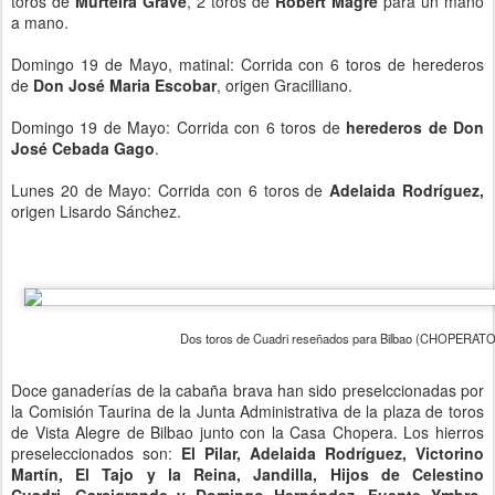
toros de
Murteira Grave
, 2 toros de
Robert Magré
para un mano
a mano.
Domingo 19 de Mayo, matinal: Corrida con 6 toros de herederos
de
Don José Maria Escobar
, origen Gracilliano.
Domingo 19 de Mayo: Corrida con 6 toros de
herederos de Don
José Cebada Gago
.
Lunes 20 de Mayo: Corrida con 6 toros de
Adelaida Rodríguez,
origen Lisardo Sánchez.
Dos toros de Cuadri reseñados para Bilbao (CHOPER
Doce ganaderías de la cabaña brava han sido preselccionadas por
la Comisión Taurina de la Junta Administrativa de la plaza de toros
de Vista Alegre de Bilbao junto con la Casa Chopera. Los hierros
preseleccionados son:
El Pilar, Adelaida Rodríguez, Victorino
Martín, El Tajo y la Reina, Jandilla, Hijos de Celestino