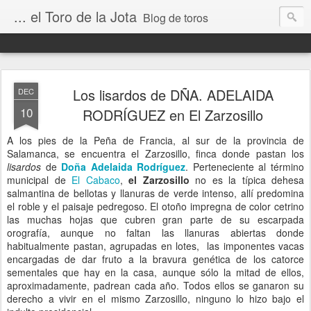
... el Toro de la Jota
Blog de toros
Los lisardos de DÑA. ADELAIDA
DEC
10
RODRÍGUEZ en El Zarzosillo
A los pies de la Peña de Francia, al sur de la provincia de
Salamanca, se encuentra el Zarzosillo, finca donde pastan los
lisardos
de
Doña Adelaida Rodríguez
. Perteneciente al término
municipal de
El Cabaco
,
el Zarzosillo
no es la típica dehesa
salmantina de bellotas y llanuras de verde intenso, allí predomina
el roble y el paisaje pedregoso. El otoño impregna de color cetrino
las muchas hojas que cubren gran parte de su escarpada
orografía, aunque no faltan las llanuras abiertas donde
habitualmente pastan, agrupadas en lotes, las imponentes vacas
encargadas de dar fruto a la bravura genética de los catorce
sementales que hay en la casa, aunque sólo la mitad de ellos,
aproximadamente, padrean cada año. Todos ellos se ganaron su
derecho a vivir en el mismo Zarzosillo, ninguno lo hizo bajo el