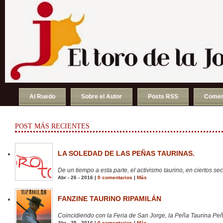
Al Ruedo
Sobre el Autor
Posts RSS
Comen
POST MÁS RECIENTES
LA SOLEDAD DE LAS PEÑAS TAURINAS.
De un tiempo a esta parte, el activismo taurino, en ciertos sect
Abr - 26 - 2016 |
0 comentarios
|
Más
FANZINE TAURINO RIPAMILÁN
Coincidiendo con la Feria de San Jorge, la Peña Taurina Peñ
Abr - 25 - 2016 |
0 comentarios
|
Más