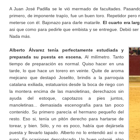
A Juan José Padilla se le vió mermado de facultades. Pasand
primero, de imponente trapío, fue un buen toro. Repetidor pero 
meterse con él. Bajonazo para darle matarile.
El cuarto era lar
asi que como para pedirle que embista y se entregue. Debió ser d
Nada más.
Alberto Álvarez tenía perfectamente estudiada y
preparada su puesta en escena.
Al milímetro. Tanto
tiempo de preparación es normal. Quiso hacer en una
tarde, lo que hace un torero en veinte. Quite de aroma
mejicano que destapó Joselito, brindis a la parroquia
catalana exiliada, estatuarios desde la boca de riego con
la montera encima de las manoletinas, derechazos sin
ayuda del estoque, capotazos a pies juntos,
manoletinas... demasiada escenografía para tan poco
contenido. Su primero parecía el hermano pequeño del
resto. Eso si, tenía un pitón derecho para hartarse de
torear, y bien. Sólo, y no es poco, había que dejársela
puesta y llevarlo tapado. Alberto no lo entendió así o no
supo. En ocasiones descolocado. Un buen volapié, algo