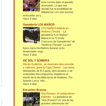
esta corrida dado el ganado
anunciado. Lo que nos
decidió fue la posibilidad de
deleitarnos con seis buenas
estocadas ya q...
Hace 4 días
Ganadería LOS MAÑOS
LOS MAÑOS lidiarán en
Andorra (Teruel).
-
La
ganadería *Los Maños*
lidiará en la *Corrida
Concurso de Ganaderías* de
*Andorra (Teruel)*. La que
fuera única triunfadora durante ocho
temporadas segu...
Hace 5 días
DE SOL Y SOMBRA
Héctor Gutiérrez, un mexicano desconocido
y valeroso, gana la Copa Chenel.
-
Los toros
debutantes de El Capea, descastados y de
embestida descompuesta, impidieron el
triunfo de la decidida terna de finalistas. Por
Antonio Lorca. Héc...
Hace 6 días
Encastes Bravos
Ana Romero, el santacoloma
indómito
-
La ganadería de
*Ana Romero* es una de las
grandes referencias del