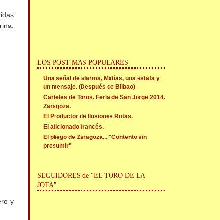
ridas
rina.
LOS POST MAS POPULARES
Una señal de alarma, Matías, una estafa y
un mensaje. (Después de Bilbao)
Carteles de Toros. Feria de San Jorge 2014.
Zaragoza.
El Productor de Ilusiones Rotas.
El aficionado francés.
El pliego de Zaragoza... "Contento sin
presumir"
SEGUIDORES de "EL TORO DE LA
JOTA"
ero y