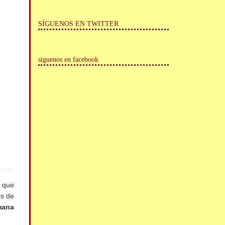
SÍGUENOS EN TWITTER
siguenos en facebook
o que
es de
mana