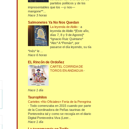
partidos políticos y de los
impresentables que los —y nos—
mangone**...
Hace 3 horas
Salmonetes Ya No Nos Quedan
La leyenda de Abilio
-
a
leyenda de Abilio *[Este año,
días 7, 8 y 9 de Agosto]*
*Ignacio Ruiz Quintano*
*Abc* A *Pemán*, por
pasarse el día leyendo, su tía
*Inés* le ...
Hace 6 horas
EL Rincón de Ordoñez
CARTEL CORRIDA DE
TOROS EN ANDAGUA
-
Hace 1 día
Taurophilos
Carteles «No Oficiales» Feria de la Peregrina
-
Todo comenzaba en 2015 cuando por parte
de la Coordinadora de Peñas taurinas de
Pontevedra tal y como se recogía en el diario
Digital Pontevedra Viva (Leer...
Hace 1 día