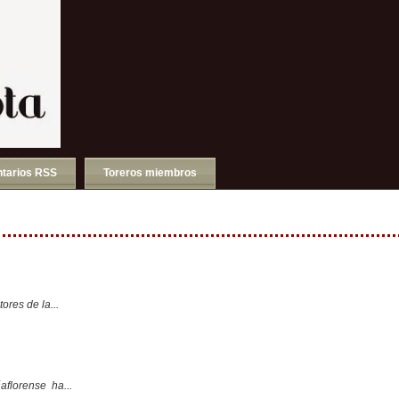
tarios RSS
Toreros miembros
ores de la...
aflorense ha...