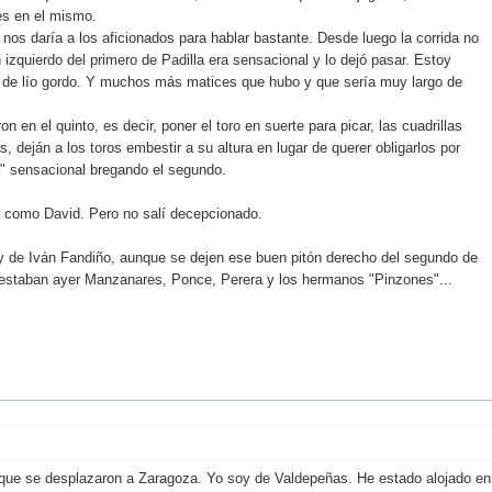
es en el mismo.
nos daría a los aficionados para hablar bastante. Desde luego la corrida no
n izquierdo del primero de Padilla era sensacional y lo dejó pasar. Estoy
ra de lío gordo. Y muchos más matices que hubo y que sería muy largo de
en el quinto, es decir, poner el toro en suerte para picar, las cuadrillas
, deján a los toros embestir a su altura en lugar de querer obligarlos por
ta" sensacional bregando el segundo.
ra como David. Pero no salí decepcionado.
z y de Iván Fandiño, aunque se dejen ese buen pitón derecho del segundo de
e estaban ayer Manzanares, Ponce, Perera y los hermanos "Pinzones"...
os que se desplazaron a Zaragoza. Yo soy de Valdepeñas. He estado alojado en