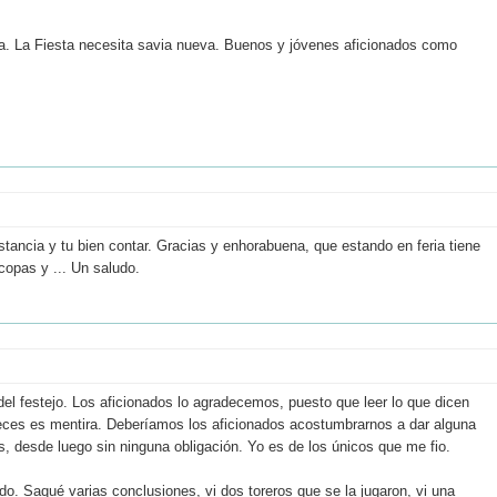
ota. La Fiesta necesita savia nueva. Buenos y jóvenes aficionados como
nstancia y tu bien contar. Gracias y enhorabuena, que estando en feria tiene
 copas y ... Un saludo.
n del festejo. Los aficionados lo agradecemos, puesto que leer lo que dicen
 veces es mentira. Deberíamos los aficionados acostumbrarnos a dar alguna
, desde luego sin ninguna obligación. Yo es de los únicos que me fio.
o. Saqué varias conclusiones, vi dos toreros que se la jugaron, vi una