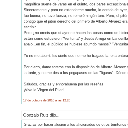
magnífica suerte de varas en el quinto, dos pares excepcional
Sinceramente y para no extenderme mucho, la corrida de ayer, 
fue buena, no tuvo fuerza, no rompió ningún toro. Pero, el pitó
contigo que el pitón derecho del primero de Alberto Álvarez e
escribir.
Pero ¿no creeis que si ayer se hacen las cosas como se hicieron 
están como estuvieron "Venturita" y Jesús Arruga en banderillas
abajo...en fin, el público se hubiese aburrido menos? "Venturi
Yo no me aburrí. Es cierto que no me he tragado la feria ente
Por cierto, dame toreros con la disposición de Alberto Álvare
la tarde, y no me des a los pegapases de las "figuras". Dónd
Saludos, gracias y enhorabuena por las reseñas.
¡Viva la Virgen del Pilar!
17 de octubre de 2010 a las 12:26
Gonzalo Ruiz dijo...
Gracias por hacer alusión a los aficionados de otros territori