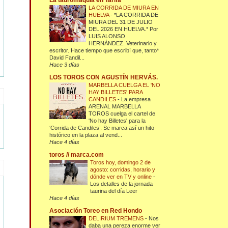
La tauromaquia en Tarifa
LA CORRIDA DE MIURA EN
HUELVA
-
*LA CORRIDA DE
MIURA DEL 31 DE JULIO
DEL 2026 EN HUELVA.* Por
LUIS ALONSO
HERNÁNDEZ. Veterinario y
escritor. Hace tiempo que escribí que, tanto*
David Fandil...
Hace 3 días
LOS TOROS CON AGUSTÍN HERVÁS.
MARBELLA CUELGA EL 'NO
HAY BILLETES' PARA
CANDILES
-
La empresa
ARENAL MARBELLA
TOROS cuelga el cartel de
'No hay Billetes' para la
‘Corrida de Candiles’. Se marca así un hito
histórico en la plaza al vend...
Hace 4 días
toros // marca.com
Toros hoy, domingo 2 de
agosto: corridas, horario y
dónde ver en TV y online
-
Los detalles de la jornada
taurina del día Leer
Hace 4 días
Asociación Toreo en Red Hondo
DELIRIUM TREMENS
-
Nos
daba una pereza enorme ver