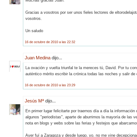
Muchas gracias Juan.
Gracias a vosotros por ser unos fieles lectores de eltorodelaj
vosotros.
Un saludo
16 de octubre de 2010 a las 22:32
Juan Medina
dijo...
La ovación y vuelta triunfal te la mereces tú, David. Por tu co
auténtico mérito escribir la crónica todas las noches y salir de
16 de octubre de 2010 a las 23:29
Jesús Mª
dijo...
En primer lugar felicitarte por traernos día a día la informació
algunos "periodistas", aparte de aburrirnos la mayoría de las
nota en blogs y webs sobre las ferias y festejos que abarcamos
Ayer fuí a Zaragoza y desde luego, yo, no me vine decepcionad