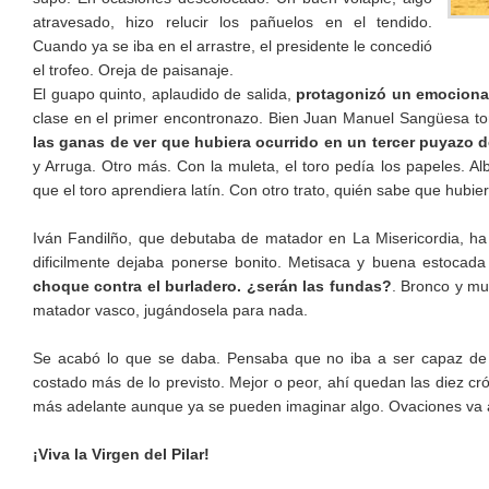
atravesado, hizo relucir los pañuelos en el tendido.
Cuando ya se iba en el arrastre, el presidente le concedió
el trofeo. Oreja de paisanaje.
El guapo quinto, aplaudido de salida,
protagonizó un emocionan
clase en el primer encontronazo. Bien Juan Manuel Sangüesa tor
las ganas de ver que hubiera ocurrido en un tercer puyazo de
y Arruga. Otro más. Con la muleta, el toro pedía los papeles. A
que el toro aprendiera latín. Con otro trato, quién sabe que hubi
Iván Fandilño, que debutaba de matador en La Misericordia, ha 
dificilmente dejaba ponerse bonito. Metisaca y buena estocada
choque contra el burladero. ¿serán las fundas?
. Bronco y mu
matador vasco, jugándosela para nada.
Se acabó lo que se daba. Pensaba que no iba a ser capaz de 
costado más de lo previsto. Mejor o peor, ahí quedan las diez cró
más adelante aunque ya se pueden imaginar algo. Ovaciones va 
¡Viva la Virgen del Pilar!