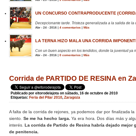
UN CONCURSO CONTRAPRODUCENTE (CORRIDA
Decepcionante tarde. Tristeza generalizada a la salida de la 
Abr - 24 - 2016 |
4 comentarios
|
Más
LA TERNA HIZO MALA UNA CORRIDA IMPONENTE
Con un buen aspecto en los tendidos, donde la juventud ya no
Abr - 24 - 2016 |
0 comentarios
|
Más
Corrida de PARTIDO DE RESINA en Zara
Publicado por
eltorodelajota
on sábado, 16 de octubre de 2010
Etiquetas:
Feria del Pilar 2010
,
Zaragoza
A falta de la corrida de rejones, ya podemos dar por finalizada la
siento.
Se me ha hecho larga.
Ya era hora. Dos días más y algu
interés.
La corrida de Partido de Resina habría dejado mejor
de penitencia.