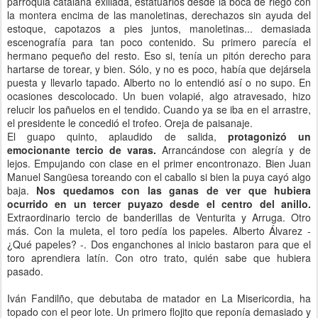
parroquia catalana exiliada, estatuarios desde la boca de riego con
la montera encima de las manoletinas, derechazos sin ayuda del
estoque, capotazos a pies juntos, manoletinas... demasiada
escenografía para tan poco contenido. Su primero parecía el
hermano pequeño del resto. Eso si, tenía un pitón derecho para
hartarse de torear, y bien. Sólo, y no es poco, había que dejársela
puesta y llevarlo tapado. Alberto no lo entendió así o no supo. En
ocasiones descolocado. Un buen volapié, algo atravesado, hizo
relucir los pañuelos en el tendido. Cuando ya se iba en el arrastre,
el presidente le concedió el trofeo. Oreja de paisanaje.
El guapo quinto, aplaudido de salida,
protagonizó un
emocionante tercio de varas.
Arrancándose con alegría y de
lejos. Empujando con clase en el primer encontronazo. Bien Juan
Manuel Sangüesa toreando con el caballo si bien la puya cayó algo
baja.
Nos quedamos con las ganas de ver que hubiera
ocurrido en un tercer puyazo desde el centro del anillo.
Extraordinario tercio de banderillas de Venturita y Arruga. Otro
más. Con la muleta, el toro pedía los papeles. Alberto Álvarez -
¿Qué papeles? -. Dos enganchones al inicio bastaron para que el
toro aprendiera latín. Con otro trato, quién sabe que hubiera
pasado.
Iván Fandilño, que debutaba de matador en La Misericordia, ha
topado con el peor lote. Un primero flojito que reponía demasiado y