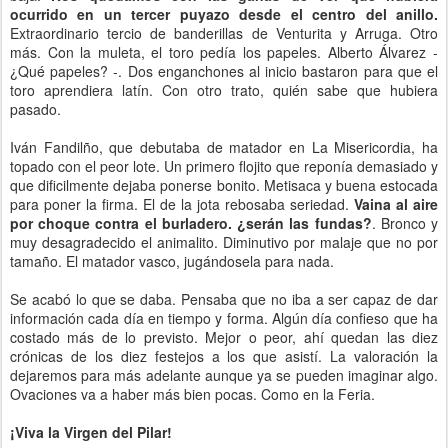
ocurrido en un tercer puyazo desde el centro del anillo.
Extraordinario tercio de banderillas de Venturita y Arruga. Otro
más. Con la muleta, el toro pedía los papeles. Alberto Álvarez -
¿Qué papeles? -. Dos enganchones al inicio bastaron para que el
toro aprendiera latín. Con otro trato, quién sabe que hubiera
pasado.
Iván Fandilño, que debutaba de matador en La Misericordia, ha
topado con el peor lote. Un primero flojito que reponía demasiado y
que dificilmente dejaba ponerse bonito. Metisaca y buena estocada
para poner la firma. El de la jota rebosaba seriedad.
Vaina al aire
por choque contra el burladero. ¿serán las fundas?
. Bronco y
muy desagradecido el animalito. Diminutivo por malaje que no por
tamaño. El matador vasco, jugándosela para nada.
Se acabó lo que se daba. Pensaba que no iba a ser capaz de dar
información cada día en tiempo y forma. Algún día confieso que ha
costado más de lo previsto. Mejor o peor, ahí quedan las diez
crónicas de los diez festejos a los que asistí. La valoración la
dejaremos para más adelante aunque ya se pueden imaginar algo.
Ovaciones va a haber más bien pocas. Como en la Feria.
¡Viva la Virgen del Pilar!