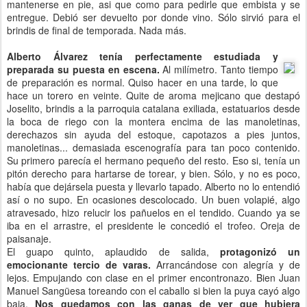
mantenerse en pie, asi que como para pedirle que embista y se
entregue. Debió ser devuelto por donde vino. Sólo sirvió para el
brindis de final de temporada. Nada más.
Alberto Álvarez tenía perfectamente estudiada y
preparada su puesta en escena.
Al milímetro. Tanto tiempo
de preparación es normal. Quiso hacer en una tarde, lo que
hace un torero en veinte. Quite de aroma mejicano que destapó
Joselito, brindis a la parroquia catalana exiliada, estatuarios desde
la boca de riego con la montera encima de las manoletinas,
derechazos sin ayuda del estoque, capotazos a pies juntos,
manoletinas... demasiada escenografía para tan poco contenido.
Su primero parecía el hermano pequeño del resto. Eso si, tenía un
pitón derecho para hartarse de torear, y bien. Sólo, y no es poco,
había que dejársela puesta y llevarlo tapado. Alberto no lo entendió
así o no supo. En ocasiones descolocado. Un buen volapié, algo
atravesado, hizo relucir los pañuelos en el tendido. Cuando ya se
iba en el arrastre, el presidente le concedió el trofeo. Oreja de
paisanaje.
El guapo quinto, aplaudido de salida,
protagonizó un
emocionante tercio de varas.
Arrancándose con alegría y de
lejos. Empujando con clase en el primer encontronazo. Bien Juan
Manuel Sangüesa toreando con el caballo si bien la puya cayó algo
baja.
Nos quedamos con las ganas de ver que hubiera