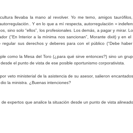
ultura llevaba la mano al revolver. Yo me temo, amigos taurófilos
autorregulación.. Y en lo que a mí respecta, autorregulación = indefen
s, sino solo “ellos”, los profesionales. Los demás, a pagar y mirar. L
dor (“En Interior a la mínima nos sancionan”, Morante dixit) y en el
de regular sus derechos y deberes para con el público (“Debe habe
ple como la Mesa del Toro (¿para qué sirve entonces?) sino un gru
desde el punto de vista de ese posible oportunismo corporativista.
r veto ministerial de la asistencia de su asesor, salieron encantado
s dio la ministra. ¿Buenas intenciones?
 de expertos que analice la situación desde un punto de vista alinead