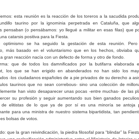
lemos: esta reunión es la reacción de los toreros a la sacudida prod
ndillo taurino por la ignominia perpetrada en Cataluña, que alg
as pensaban (o pensábamos: yo llegué a militar en esas filas) que p
una catarsis positiva para la Fiesta.
 optimismo se ha seguido la gestación de esta reunión. Pero
o, más basado en el voluntarismo que en los hechos, obviaba qu
a gran reacción nacía con un defecto de forma y otro de fondo.
rma: que de todos los damnificados por la butifarra elaborada e
nt, los que se han erigido en abanderados no han sido los may
ados -los ciudadanos españoles de a pie privados de su derecho a asis
ulos taurinos que no sean correbous- sino una colección de millon
lemente han visto desaparecer unas pocas -entre muchas- de las p
ercer su profesión y seguir aumentando sus bien ganados peculio
e de elitistas de lo que ya de por sí es una minoría se antoja 
nante para una ministra de nuestro sistema bipartidista, tan pendien
des bolsas de votos.
do: que la gran reivindicación, la piedra filosofal para “blindar” la Fiest