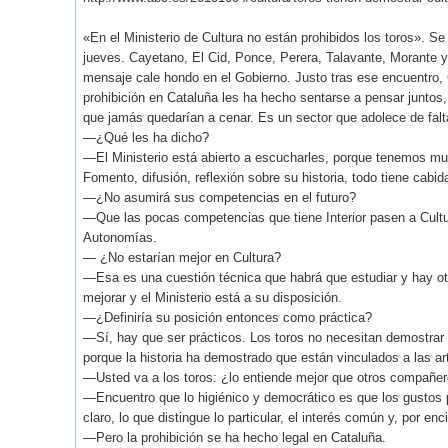
«En el Ministerio de Cultura no están prohibidos los toros». Se
jueves. Cayetano, El Cid, Ponce, Perera, Talavante, Morante y
mensaje cale hondo en el Gobierno. Justo tras ese encuentro, 
prohibición en Cataluña les ha hecho sentarse a pensar juntos,
que jamás quedarían a cenar. Es un sector que adolece de fal
—¿Qué les ha dicho?
—El Ministerio está abierto a escucharles, porque tenemos mu
Fomento, difusión, reflexión sobre su historia, todo tiene cabid
—¿No asumirá sus competencias en el futuro?
—Que las pocas competencias que tiene Interior pasen a Cultura
Autonomías.
— ¿No estarían mejor en Cultura?
—Esa es una cuestión técnica que habrá que estudiar y hay otro
mejorar y el Ministerio está a su disposición.
—¿Definiría su posición entonces como práctica?
—Sí, hay que ser prácticos. Los toros no necesitan demostrar na
porque la historia ha demostrado que están vinculados a las ar
—Usted va a los toros: ¿lo entiende mejor que otros compañe
—Encuentro que lo higiénico y democrático es que los gustos p
claro, lo que distingue lo particular, el interés común y, por en
—Pero la prohibición se ha hecho legal en Cataluña.