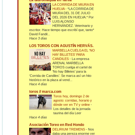
La tauromaquia en Tarifa
LA CORRIDA DE MIURA EN
HUELVA
-
*LA CORRIDA DE
MIURA DEL 31 DE JULIO
DEL 2026 EN HUELVA.* Por
LUIS ALONSO
HERNÁNDEZ. Veterinario y
escritor. Hace tiempo que escribí que, tanto*
David Fandil...
Hace 3 días
LOS TOROS CON AGUSTÍN HERVÁS.
MARBELLA CUELGA EL 'NO
HAY BILLETES' PARA
CANDILES
-
La empresa
ARENAL MARBELLA
TOROS cuelga el cartel de
'No hay Billetes' para la
‘Corrida de Candiles’. Se marca así un hito
histórico en la plaza al vend...
Hace 4 días
toros // marca.com
Toros hoy, domingo 2 de
agosto: corridas, horario y
dónde ver en TV y online
-
Los detalles de la jornada
taurina del día Leer
Hace 4 días
Asociación Toreo en Red Hondo
DELIRIUM TREMENS
-
Nos
daba una pereza enorme ver