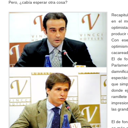
Pero, ¿cabía esperar otra cosa?
Recapitu
en el mu
optimist
producir 
Con ese
optimism
cacaread
El de fo
Parlame
damnific
espectác
que simp
donde ej
ramillet
impresio
las gran
El de fon