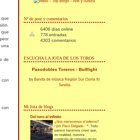
, que
Nº de post y comentarios
sión.
6406 días online
o que
778 entradas
 peor
4303 comentarios
r una
ESCUCHA LA JOTA DE LOS TOROS
po de
Pasodobles Toreros - Bullfight
by
Banda de música Región Sur (Soria 9)
s con
Sevilla
Mi lista de blogs
o con
Del toro al infinito
¿Nos merecemos el infierno?
/ por Paco Delgado
-
*'..Todo
parece hacernos creer que,
en realidad, nuestra
condición de rehenes de los