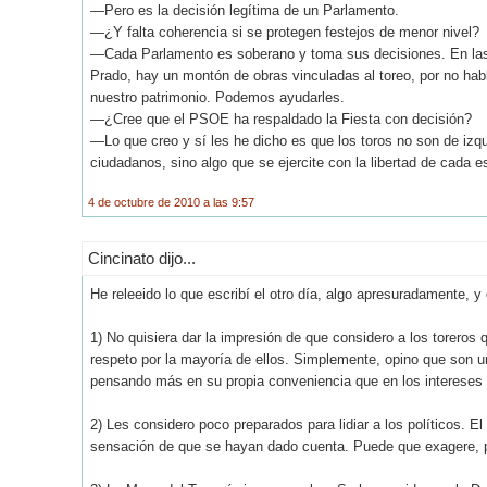
—Pero es la decisión legítima de un Parlamento.
—¿Y falta coherencia si se protegen festejos de menor nivel?
—Cada Parlamento es soberano y toma sus decisiones. En las
Prado, hay un montón de obras vinculadas al toreo, por no habl
nuestro patrimonio. Podemos ayudarles.
—¿Cree que el PSOE ha respaldado la Fiesta con decisión?
—Lo que creo y sí les he dicho es que los toros no son de izqu
ciudadanos, sino algo que se ejercite con la libertad de cada e
4 de octubre de 2010 a las 9:57
Cincinato dijo...
He releeido lo que escribí el otro día, algo apresuradamente, y
1) No quisiera dar la impresión de que considero a los torero
respeto por la mayoría de ellos. Simplemente, opino que son 
pensando más en su propia conveniencia que en los intereses 
2) Les considero poco preparados para lidiar a los políticos. El
sensación de que se hayan dado cuenta. Puede que exagere, p