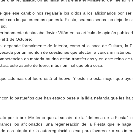
e una reclasificación administrativa entre el Ministerio de Interior y 
e que ese cambio nos regalaría los oídos a los aficionados por se
nte con lo que creemos que es la Fiesta, seamos serios: no deja de s
 sol.
rtadamente destacaba Javier Villán en su artículo de opinión publica
 el 1 de Octubre:
i depende formalmente de Interior, como si lo hace de Cultura, la F
avesada por un montón de cuestiones que afectan a varios ministerios.
mpetencias en materia taurina están transferidas y en este reino de t
ctará este asunto de fuero, más nominal que otra cosa.
que además del fuero está el huevo. Y este no está mejor que aye
y con lo pastueños que han estado pese a la lidia nefanda que les ha
 por liebre. Me temo que al socaire de la “defensa de la Fiesta” l
éramos los aficionados, una regeneración de la Fiesta que le hag
de esa utopía de la autorregulación sirva para favorecer a sus inte