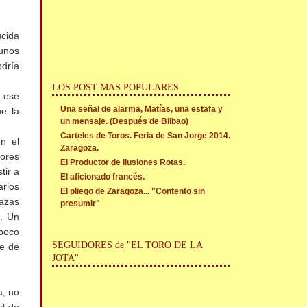
ucida
unos
odría
LOS POST MAS POPULARES
 ese
Una señal de alarma, Matías, una estafa y
e la
un mensaje. (Después de Bilbao)
Carteles de Toros. Feria de San Jorge 2014.
n el
Zaragoza.
ores
El Productor de Ilusiones Rotas.
tir a
El aficionado francés.
arios
El pliego de Zaragoza... "Contento sin
lazas
presumir"
s. Un
poco
SEGUIDORES de "EL TORO DE LA
te de
JOTA"
a, no