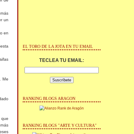
el de
r más
er un
do en
iesta
EL TORO DE LA JOTA EN TU EMAIL
aifas
TECLEA TU EMAIL:
r. Me
RANKING BLOGS ARAGON
 dado
o que
a más
RANKING BLOGS "ARTE Y CULTURA"
reses