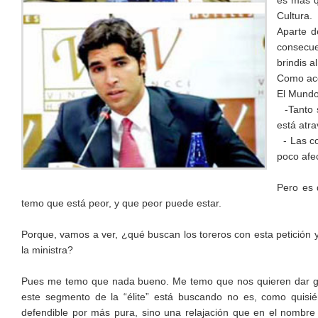
es más qu
Cultura.
Aparte d
consecue
brindis al
Como ace
El Mundo
-Tanto s
está atr
- Las co
poco afe
Pero es 
temo que está peor, y que peor puede estar.
Porque, vamos a ver, ¿qué buscan los toreros con esta petición 
la ministra?
Pues me temo que nada bueno. Me temo que nos quieren dar gato
este segmento de la “élite” está buscando no es, como quisi
defendible por más pura, sino una relajación que en el nombre 