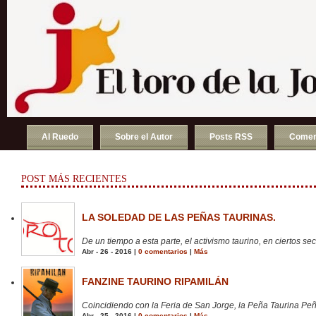
Al Ruedo
Sobre el Autor
Posts RSS
Comen
POST MÁS RECIENTES
LA SOLEDAD DE LAS PEÑAS TAURINAS.
De un tiempo a esta parte, el activismo taurino, en ciertos sect
Abr - 26 - 2016 |
0 comentarios
|
Más
FANZINE TAURINO RIPAMILÁN
Coincidiendo con la Feria de San Jorge, la Peña Taurina Peñ
Abr - 25 - 2016 |
0 comentarios
|
Más