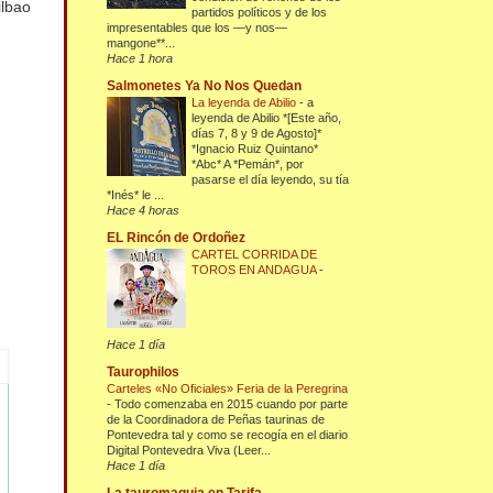
ilbao
partidos políticos y de los
impresentables que los —y nos—
mangone**...
Hace 1 hora
Salmonetes Ya No Nos Quedan
La leyenda de Abilio
-
a
leyenda de Abilio *[Este año,
días 7, 8 y 9 de Agosto]*
*Ignacio Ruiz Quintano*
*Abc* A *Pemán*, por
pasarse el día leyendo, su tía
*Inés* le ...
Hace 4 horas
EL Rincón de Ordoñez
CARTEL CORRIDA DE
TOROS EN ANDAGUA
-
Hace 1 día
Taurophilos
Carteles «No Oficiales» Feria de la Peregrina
-
Todo comenzaba en 2015 cuando por parte
de la Coordinadora de Peñas taurinas de
Pontevedra tal y como se recogía en el diario
Digital Pontevedra Viva (Leer...
Hace 1 día