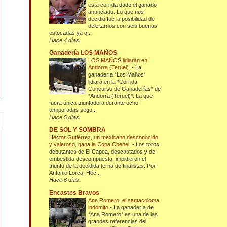
esta corrida dado el ganado
anunciado. Lo que nos
decidió fue la posibilidad de
deleitarnos con seis buenas
estocadas ya q...
Hace 4 días
Ganadería LOS MAÑOS
LOS MAÑOS lidiarán en
Andorra (Teruel).
-
La
ganadería *Los Maños*
lidiará en la *Corrida
Concurso de Ganaderías* de
*Andorra (Teruel)*. La que
fuera única triunfadora durante ocho
temporadas segu...
Hace 5 días
DE SOL Y SOMBRA
Héctor Gutiérrez, un mexicano desconocido
y valeroso, gana la Copa Chenel.
-
Los toros
debutantes de El Capea, descastados y de
embestida descompuesta, impidieron el
triunfo de la decidida terna de finalistas. Por
Antonio Lorca. Héc...
Hace 6 días
Encastes Bravos
Ana Romero, el santacoloma
indómito
-
La ganadería de
*Ana Romero* es una de las
grandes referencias del