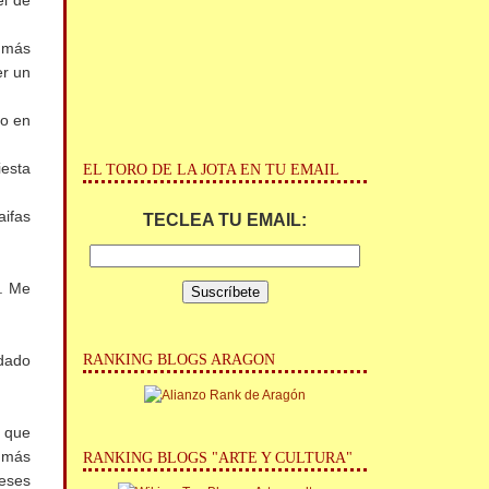
el de
r más
er un
do en
iesta
EL TORO DE LA JOTA EN TU EMAIL
aifas
TECLEA TU EMAIL:
r. Me
RANKING BLOGS ARAGON
 dado
o que
a más
RANKING BLOGS "ARTE Y CULTURA"
reses