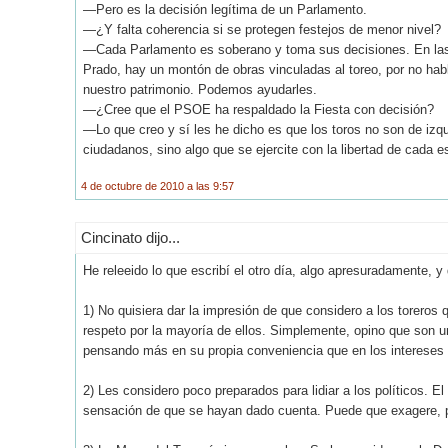
—Pero es la decisión legítima de un Parlamento.
—¿Y falta coherencia si se protegen festejos de menor nivel?
—Cada Parlamento es soberano y toma sus decisiones. En las
Prado, hay un montón de obras vinculadas al toreo, por no habl
nuestro patrimonio. Podemos ayudarles.
—¿Cree que el PSOE ha respaldado la Fiesta con decisión?
—Lo que creo y sí les he dicho es que los toros no son de izqu
ciudadanos, sino algo que se ejercite con la libertad de cada e
4 de octubre de 2010 a las 9:57
Cincinato dijo...
He releeido lo que escribí el otro día, algo apresuradamente, y
1) No quisiera dar la impresión de que considero a los torero
respeto por la mayoría de ellos. Simplemente, opino que son 
pensando más en su propia conveniencia que en los intereses 
2) Les considero poco preparados para lidiar a los políticos. El
sensación de que se hayan dado cuenta. Puede que exagere, p