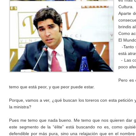
es más qu
Cultura.
Aparte d
consecue
brindis al
Como ace
El Mundo
-Tanto s
está atr
- Las co
poco afe
Pero es 
temo que está peor, y que peor puede estar.
Porque, vamos a ver, ¿qué buscan los toreros con esta petición 
la ministra?
Pues me temo que nada bueno. Me temo que nos quieren dar gato
este segmento de la “élite” está buscando no es, como quisi
defendible por más pura, sino una relajación que en el nombre 