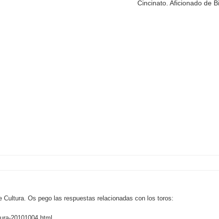
Cincinato. Aficionado de B
.
de Cultura. Os pego las respuestas relacionadas con los toros:
tura-20101004.html