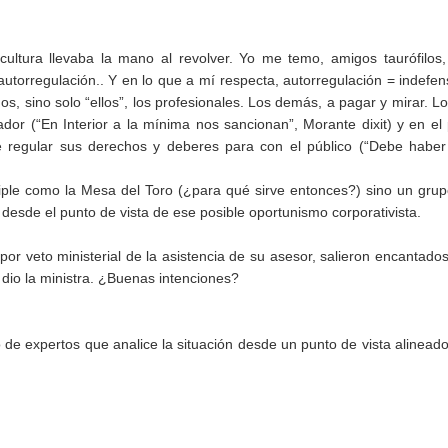
ultura llevaba la mano al revolver. Yo me temo, amigos taurófilos
autorregulación.. Y en lo que a mí respecta, autorregulación = indefen
s, sino solo “ellos”, los profesionales. Los demás, a pagar y mirar. L
dor (“En Interior a la mínima nos sancionan”, Morante dixit) y en el
de regular sus derechos y deberes para con el público (“Debe habe
ple como la Mesa del Toro (¿para qué sirve entonces?) sino un gru
desde el punto de vista de ese posible oportunismo corporativista.
r veto ministerial de la asistencia de su asesor, salieron encantado
s dio la ministra. ¿Buenas intenciones?
 de expertos que analice la situación desde un punto de vista alinead