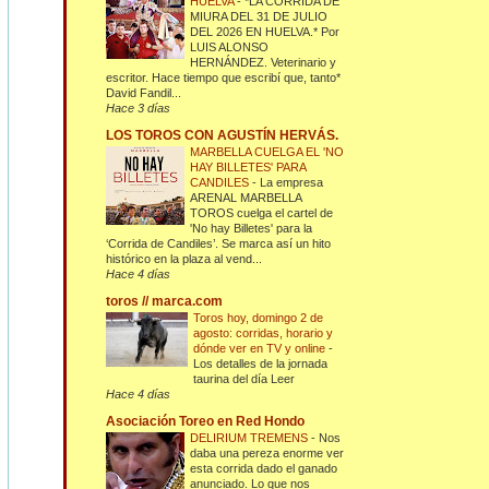
HUELVA
-
*LA CORRIDA DE
MIURA DEL 31 DE JULIO
DEL 2026 EN HUELVA.* Por
LUIS ALONSO
HERNÁNDEZ. Veterinario y
escritor. Hace tiempo que escribí que, tanto*
David Fandil...
Hace 3 días
LOS TOROS CON AGUSTÍN HERVÁS.
MARBELLA CUELGA EL 'NO
HAY BILLETES' PARA
CANDILES
-
La empresa
ARENAL MARBELLA
TOROS cuelga el cartel de
'No hay Billetes' para la
‘Corrida de Candiles’. Se marca así un hito
histórico en la plaza al vend...
Hace 4 días
toros // marca.com
Toros hoy, domingo 2 de
agosto: corridas, horario y
dónde ver en TV y online
-
Los detalles de la jornada
taurina del día Leer
Hace 4 días
Asociación Toreo en Red Hondo
DELIRIUM TREMENS
-
Nos
daba una pereza enorme ver
esta corrida dado el ganado
anunciado. Lo que nos