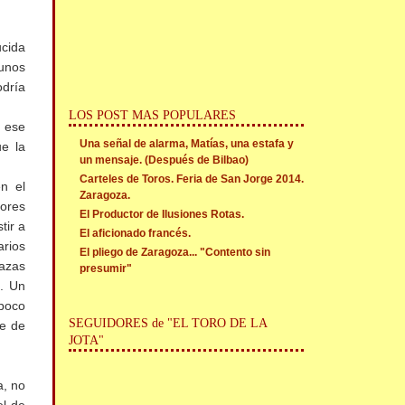
ucida
unos
odría
LOS POST MAS POPULARES
 ese
Una señal de alarma, Matías, una estafa y
e la
un mensaje. (Después de Bilbao)
Carteles de Toros. Feria de San Jorge 2014.
n el
Zaragoza.
ores
El Productor de Ilusiones Rotas.
tir a
El aficionado francés.
arios
El pliego de Zaragoza... "Contento sin
lazas
presumir"
s. Un
poco
SEGUIDORES de "EL TORO DE LA
te de
JOTA"
a, no