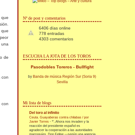
, que
Nº de post y comentarios
sión.
6406 días online
o que
778 entradas
 peor
4303 comentarios
r una
ESCUCHA LA JOTA DE LOS TOROS
po de
Pasodobles Toreros - Bullfight
by
Banda de música Región Sur (Soria 9)
s con
Sevilla
Mi lista de blogs
o con
Del toro al infinito
Ceuta. Guayaberas contra chilabas / por
Javier Torres
-
*'..Ahora nos invaden y la
reacción del presidente español es
agradecer la cooperación a las autoridades
marroquíes. Don Felipe —según una agencia