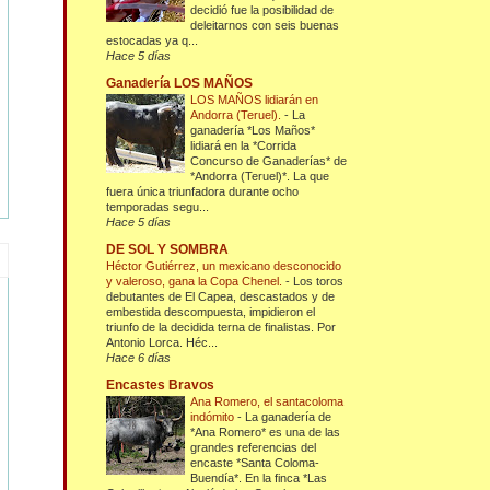
decidió fue la posibilidad de
deleitarnos con seis buenas
estocadas ya q...
Hace 5 días
Ganadería LOS MAÑOS
LOS MAÑOS lidiarán en
Andorra (Teruel).
-
La
ganadería *Los Maños*
lidiará en la *Corrida
Concurso de Ganaderías* de
*Andorra (Teruel)*. La que
fuera única triunfadora durante ocho
temporadas segu...
Hace 5 días
DE SOL Y SOMBRA
Héctor Gutiérrez, un mexicano desconocido
y valeroso, gana la Copa Chenel.
-
Los toros
debutantes de El Capea, descastados y de
embestida descompuesta, impidieron el
triunfo de la decidida terna de finalistas. Por
Antonio Lorca. Héc...
Hace 6 días
Encastes Bravos
Ana Romero, el santacoloma
indómito
-
La ganadería de
*Ana Romero* es una de las
grandes referencias del
encaste *Santa Coloma-
Buendía*. En la finca *Las