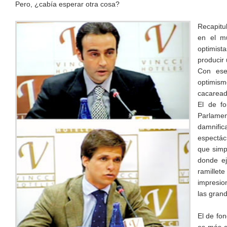
Pero, ¿cabía esperar otra cosa?
Recapitu
en el mu
optimist
producir 
Con ese
optimism
cacaread
El de fo
Parlame
damnific
espectác
que simp
donde ej
ramillet
impresio
las gran
El de fon