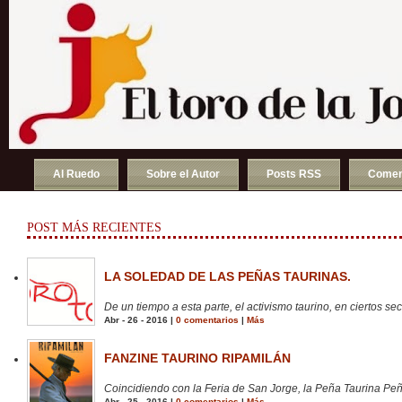
Al Ruedo
Sobre el Autor
Posts RSS
Comen
POST MÁS RECIENTES
LA SOLEDAD DE LAS PEÑAS TAURINAS.
De un tiempo a esta parte, el activismo taurino, en ciertos sect
Abr - 26 - 2016 |
0 comentarios
|
Más
FANZINE TAURINO RIPAMILÁN
Coincidiendo con la Feria de San Jorge, la Peña Taurina Peñ
Abr - 25 - 2016 |
0 comentarios
|
Más