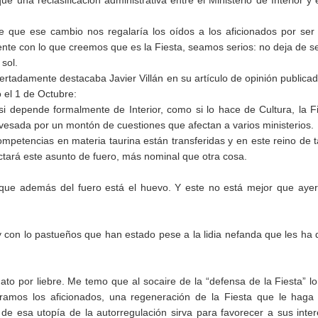
e una reclasificación administrativa entre el Ministerio de Interior y 
e que ese cambio nos regalaría los oídos a los aficionados por se
nte con lo que creemos que es la Fiesta, seamos serios: no deja de s
 sol.
rtadamente destacaba Javier Villán en su artículo de opinión publica
 el 1 de Octubre:
i depende formalmente de Interior, como si lo hace de Cultura, la F
avesada por un montón de cuestiones que afectan a varios ministerios.
mpetencias en materia taurina están transferidas y en este reino de t
ctará este asunto de fuero, más nominal que otra cosa.
que además del fuero está el huevo. Y este no está mejor que aye
y con lo pastueños que han estado pese a la lidia nefanda que les ha
 por liebre. Me temo que al socaire de la “defensa de la Fiesta” l
éramos los aficionados, una regeneración de la Fiesta que le hag
de esa utopía de la autorregulación sirva para favorecer a sus inte