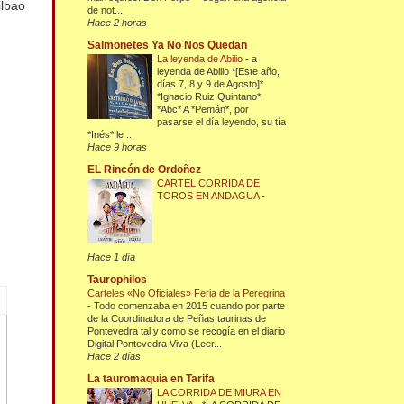
ilbao
de not...
Hace 2 horas
Salmonetes Ya No Nos Quedan
La leyenda de Abilio
-
a
leyenda de Abilio *[Este año,
días 7, 8 y 9 de Agosto]*
*Ignacio Ruiz Quintano*
*Abc* A *Pemán*, por
pasarse el día leyendo, su tía
*Inés* le ...
Hace 9 horas
EL Rincón de Ordoñez
CARTEL CORRIDA DE
TOROS EN ANDAGUA
-
Hace 1 día
Taurophilos
Carteles «No Oficiales» Feria de la Peregrina
-
Todo comenzaba en 2015 cuando por parte
de la Coordinadora de Peñas taurinas de
Pontevedra tal y como se recogía en el diario
Digital Pontevedra Viva (Leer...
Hace 2 días
La tauromaquia en Tarifa
LA CORRIDA DE MIURA EN