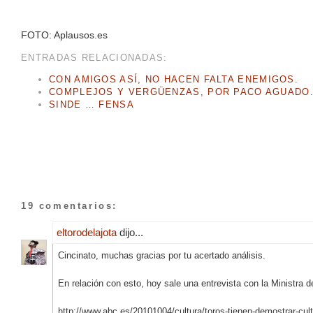
FOTO: Aplausos.es
ENTRADAS RELACIONADAS:
CON AMIGOS ASÍ, NO HACEN FALTA ENEMIGOS.
COMPLEJOS Y VERGÜENZAS, POR PACO AGUADO
SINDE … FENSA
19 comentarios:
eltorodelajota
dijo...
Cincinato, muchas gracias por tu acertado análisis.
En relación con esto, hoy sale una entrevista con la Ministra 
http://www.abc.es/20101004/cultura/toros-tienen-demostrar-cul