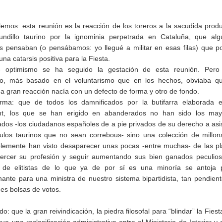
lemos: esta reunión es la reacción de los toreros a la sacudida prod
ndillo taurino por la ignominia perpetrada en Cataluña, que alg
as pensaban (o pensábamos: yo llegué a militar en esas filas) que p
una catarsis positiva para la Fiesta.
 optimismo se ha seguido la gestación de esta reunión. Pero
o, más basado en el voluntarismo que en los hechos, obviaba qu
a gran reacción nacía con un defecto de forma y otro de fondo.
rma: que de todos los damnificados por la butifarra elaborada e
nt, los que se han erigido en abanderados no han sido los may
ados -los ciudadanos españoles de a pie privados de su derecho a asis
ulos taurinos que no sean correbous- sino una colección de millon
lemente han visto desaparecer unas pocas -entre muchas- de las p
ercer su profesión y seguir aumentando sus bien ganados peculio
e de elitistas de lo que ya de por sí es una minoría se antoja 
nante para una ministra de nuestro sistema bipartidista, tan pendien
des bolsas de votos.
do: que la gran reivindicación, la piedra filosofal para “blindar” la Fiest