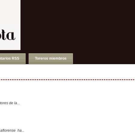
tarios RSS
Toreros miembros
ores de la...
aflorense ha...