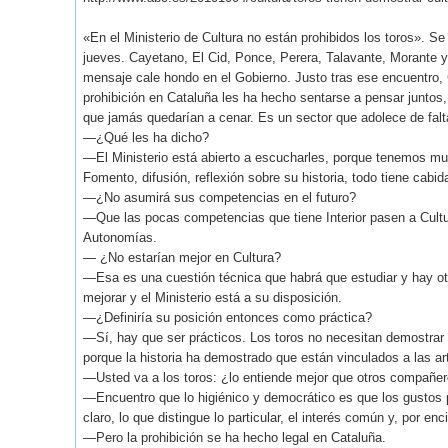
«En el Ministerio de Cultura no están prohibidos los toros». Se
jueves. Cayetano, El Cid, Ponce, Perera, Talavante, Morante y
mensaje cale hondo en el Gobierno. Justo tras ese encuentro, 
prohibición en Cataluña les ha hecho sentarse a pensar juntos,
que jamás quedarían a cenar. Es un sector que adolece de fal
—¿Qué les ha dicho?
—El Ministerio está abierto a escucharles, porque tenemos mu
Fomento, difusión, reflexión sobre su historia, todo tiene cabid
—¿No asumirá sus competencias en el futuro?
—Que las pocas competencias que tiene Interior pasen a Cultura
Autonomías.
— ¿No estarían mejor en Cultura?
—Esa es una cuestión técnica que habrá que estudiar y hay otro
mejorar y el Ministerio está a su disposición.
—¿Definiría su posición entonces como práctica?
—Sí, hay que ser prácticos. Los toros no necesitan demostrar na
porque la historia ha demostrado que están vinculados a las ar
—Usted va a los toros: ¿lo entiende mejor que otros compañe
—Encuentro que lo higiénico y democrático es que los gustos p
claro, lo que distingue lo particular, el interés común y, por en
—Pero la prohibición se ha hecho legal en Cataluña.