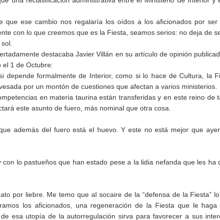
e una reclasificación administrativa entre el Ministerio de Interior y 
e que ese cambio nos regalaría los oídos a los aficionados por se
nte con lo que creemos que es la Fiesta, seamos serios: no deja de s
 sol.
rtadamente destacaba Javier Villán en su artículo de opinión publica
 el 1 de Octubre:
i depende formalmente de Interior, como si lo hace de Cultura, la F
avesada por un montón de cuestiones que afectan a varios ministerios.
mpetencias en materia taurina están transferidas y en este reino de t
ctará este asunto de fuero, más nominal que otra cosa.
que además del fuero está el huevo. Y este no está mejor que aye
y con lo pastueños que han estado pese a la lidia nefanda que les ha
 por liebre. Me temo que al socaire de la “defensa de la Fiesta” l
éramos los aficionados, una regeneración de la Fiesta que le hag
de esa utopía de la autorregulación sirva para favorecer a sus inte