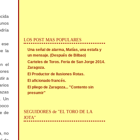
ucida
unos
odría
LOS POST MAS POPULARES
 ese
Una señal de alarma, Matías, una estafa y
e la
un mensaje. (Después de Bilbao)
Carteles de Toros. Feria de San Jorge 2014.
n el
Zaragoza.
ores
El Productor de Ilusiones Rotas.
tir a
El aficionado francés.
arios
El pliego de Zaragoza... "Contento sin
lazas
presumir"
s. Un
poco
SEGUIDORES de "EL TORO DE LA
te de
JOTA"
a, no