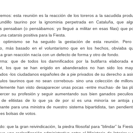
lemos: esta reunión es la reacción de los toreros a la sacudida prod
ndillo taurino por la ignominia perpetrada en Cataluña, que alg
as pensaban (o pensábamos: yo llegué a militar en esas filas) que p
una catarsis positiva para la Fiesta.
 optimismo se ha seguido la gestación de esta reunión. Pero
o, más basado en el voluntarismo que en los hechos, obviaba qu
a gran reacción nacía con un defecto de forma y otro de fondo.
rma: que de todos los damnificados por la butifarra elaborada e
nt, los que se han erigido en abanderados no han sido los may
ados -los ciudadanos españoles de a pie privados de su derecho a asis
ulos taurinos que no sean correbous- sino una colección de millon
lemente han visto desaparecer unas pocas -entre muchas- de las p
ercer su profesión y seguir aumentando sus bien ganados peculio
e de elitistas de lo que ya de por sí es una minoría se antoja 
nante para una ministra de nuestro sistema bipartidista, tan pendien
des bolsas de votos.
do: que la gran reivindicación, la piedra filosofal para “blindar” la Fiest