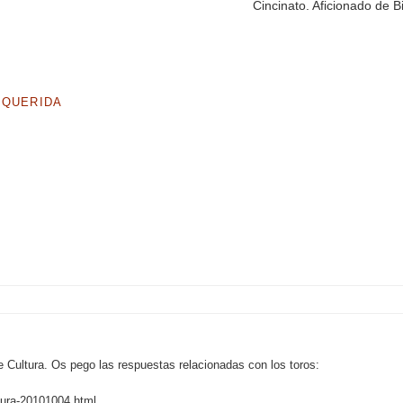
Cincinato. Aficionado de B
 QUERIDA
.
de Cultura. Os pego las respuestas relacionadas con los toros:
tura-20101004.html