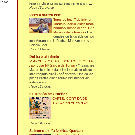
ilbao
llenan y Morante no abrevia frente a lo im...
Hace 33 minutos
toros // marca.com
Toros de hoy, 7 de julio, en
Marbella: cartel, quién torea,
horario y dónde ver en TV a
Morante de la Puebla
-
Los
detalles de la corrida de hoy
con Morante de la Puebla, Manzanares y
Palacio Leer
Hace 11 horas
Del toro al infinito
«SÁNCHEZ MAZAS, ESCRITOR Y POETA»
/ por José Mª García de Tuñón
-
*'..Sánchez
Mazas fue sin duda el intelectual por el que
más respeto sintió José Antonio. Una de las
pocas cartas que escribió el fundador de
Falange an...
Hace 12 horas
EL Rincón de Ordoñez
CARTEL CORRIDA DE
TOROS EN EL ESPINAR
-
Hace 19 horas
Salmonetes Ya No Nos Quedan