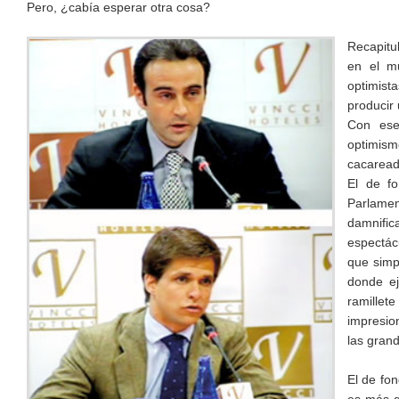
Pero, ¿cabía esperar otra cosa?
Recapitu
en el mu
optimist
producir 
Con ese
optimism
cacaread
El de fo
Parlame
damnific
espectác
que simp
donde ej
ramillet
impresio
las gran
El de fon