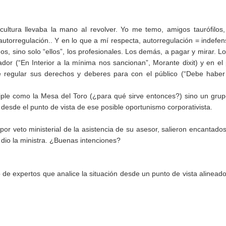
ultura llevaba la mano al revolver. Yo me temo, amigos taurófilos
autorregulación.. Y en lo que a mí respecta, autorregulación = indefen
s, sino solo “ellos”, los profesionales. Los demás, a pagar y mirar. L
dor (“En Interior a la mínima nos sancionan”, Morante dixit) y en el
de regular sus derechos y deberes para con el público (“Debe habe
ple como la Mesa del Toro (¿para qué sirve entonces?) sino un gru
desde el punto de vista de ese posible oportunismo corporativista.
r veto ministerial de la asistencia de su asesor, salieron encantado
s dio la ministra. ¿Buenas intenciones?
 de expertos que analice la situación desde un punto de vista alinead