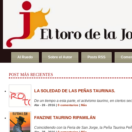
Al Ruedo
Sobre el Autor
Posts RSS
Comen
POST MÁS RECIENTES
LA SOLEDAD DE LAS PEÑAS TAURINAS.
De un tiempo a esta parte, el activismo taurino, en ciertos sect
Abr - 26 - 2016 |
0 comentarios
|
Más
FANZINE TAURINO RIPAMILÁN
Coincidiendo con la Feria de San Jorge, la Peña Taurina Peñ
Abr - 25 - 2016 |
0 comentarios
|
Más