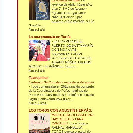
La leyenda de Abilio
-
a
leyenda de Abilio *[Este año,
días 7, 8 y 9 de Agosto]*
*Ignacio Ruiz Quintano*
*Abc* A *Pemán*, por
pasarse el día leyendo, su tía
*Inés* le ...
Hace 1 día
La tauromaquia en Tarifa
-
LA CORRIDA DE EL
PUERTO DE SANTA MARÍA
CON MORANTE,
TALAVANTE Y JUAN
ORTEGA CON TOROS DE
ÁLVARO NÚÑEZ. Por LUIS
ALONSO HERNÁNDEZ. Veterin...
Hace 1 día
Taurophilos
Carteles «No Oficiales» Feria de la Peregrina
-
Todo comenzaba en 2015 cuando por parte
de la Coordinadora de Peñas taurinas de
Pontevedra tal y como se recogía en el diario
Digital Pontevedra Viva (Leer...
Hace 2 días
LOS TOROS CON AGUSTÍN HERVÁS.
MARBELLA CUELGA EL 'NO
HAY BILLETES' PARA
CANDILES
-
La empresa
ARENAL MARBELLA
TOROS cuelga el cartel de