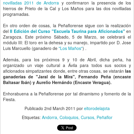
novilladas 2011 de Andorra
y confirmaron la presencia de los
hierros de Prieto de la Cal y Los Maños para las dos novilladas
programadas.
En otro orden de cosas, la Peñaflorense sigue con la realización
del
II Edición del Curso "Escuela Taurina para Aficionados"
en
Zaragoza. Este próximo Sábado, 5 de Marzo, se celebrará el
módulo III: El toro en la dehesa y su manejo, impartido por D. Jose
Luis Marcuello (ganadero de
"Los Maños"
) .
Además, para los próximos 9 y 10 de Abril, dicha peña, ha
organizado un viaje cultural a Ávila para todos sus socios y
aficionados simpatizantes donde, entre otras cosas, se vistarán
las
ganaderías de "Jaral de la Mira", Fernando Peña (encaste
Baltasar Ibán) y Aurelio Hernándo (Encaste Veragua).
Enhorabuena a la Peñaflorense por tal dinamismo y fomento de la
Fiesta.
Publicado
2nd March 2011
por
eltorodelajota
Etiquetas:
Andorra
Coloquios
Cursos
Peñaflor