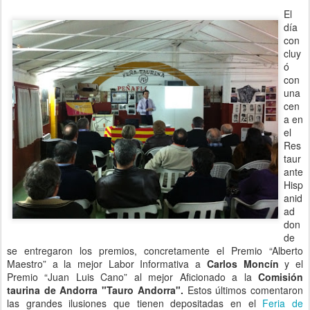
El
día
con
cluy
ó
con
una
cen
a en
el
Res
taur
ante
Hisp
anid
ad
don
de
se entregaron los premios, concretamente el Premio “Alberto
Maestro” a la mejor Labor Informativa a
Carlos Moncín
y el
Premio “Juan Luis Cano” al mejor Aficionado a la
Comisión
taurina de Andorra "Tauro Andorra".
Estos últimos comentaron
las grandes ilusiones que tienen depositadas en el
Feria de