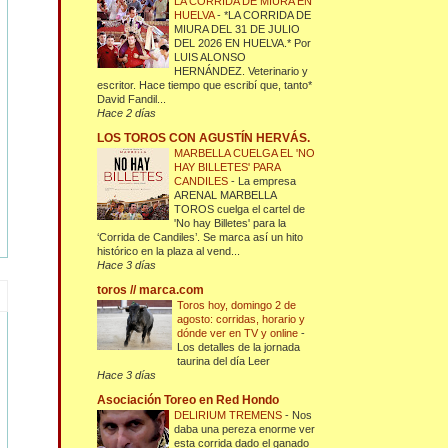
LA CORRIDA DE MIURA EN
HUELVA
-
*LA CORRIDA DE
MIURA DEL 31 DE JULIO
DEL 2026 EN HUELVA.* Por
LUIS ALONSO
HERNÁNDEZ. Veterinario y
escritor. Hace tiempo que escribí que, tanto*
David Fandil...
Hace 2 días
LOS TOROS CON AGUSTÍN HERVÁS.
MARBELLA CUELGA EL 'NO
HAY BILLETES' PARA
CANDILES
-
La empresa
ARENAL MARBELLA
TOROS cuelga el cartel de
'No hay Billetes' para la
‘Corrida de Candiles’. Se marca así un hito
histórico en la plaza al vend...
Hace 3 días
toros // marca.com
Toros hoy, domingo 2 de
agosto: corridas, horario y
dónde ver en TV y online
-
Los detalles de la jornada
taurina del día Leer
Hace 3 días
Asociación Toreo en Red Hondo
DELIRIUM TREMENS
-
Nos
daba una pereza enorme ver
esta corrida dado el ganado