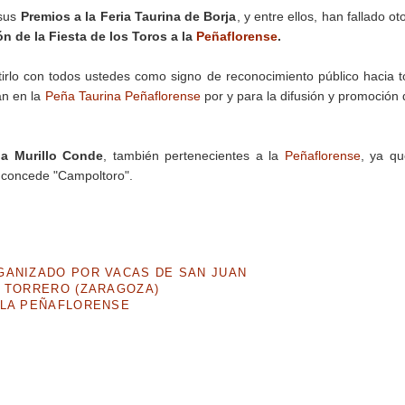
 sus
Premios a la Feria Taurina de Borja
, y entre ellos, han fallado ot
n de la Fiesta de los Toros a la
Peñaflorense
.
irlo con todos ustedes como signo de reconocimiento público hacia 
an en la
Peña Taurina Peñaflorense
por y para la difusión y promoción 
lia Murillo Conde
, también pertenecientes a la
Peñaflorense
, ya q
 concede "Campoltoro".
GANIZADO POR VACAS DE SAN JUAN
A TORRERO (ZARAGOZA)
 LA PEÑAFLORENSE