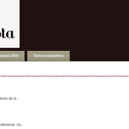
tarios RSS
Toreros miembros
ores de la...
aflorense ha...