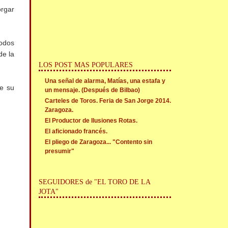
orgar
todos
de la
LOS POST MAS POPULARES
Una señal de alarma, Matías, una estafa y
ue su
un mensaje. (Después de Bilbao)
Carteles de Toros. Feria de San Jorge 2014.
Zaragoza.
El Productor de Ilusiones Rotas.
El aficionado francés.
El pliego de Zaragoza... "Contento sin
presumir"
SEGUIDORES de "EL TORO DE LA
JOTA"