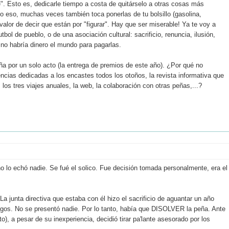
. Esto es, dedicarle tiempo a costa de quitárselo a otras cosas más
sólo eso, muchas veces también toca ponerlas de tu bolsillo (gasolina,
 valor de decir que están por "figurar". Hay que ser miserable! Ya te voy a
bol de pueblo, o de una asociación cultural: sacrificio, renuncia, ilusión,
 no habría dinero el mundo para pagarlas.
ña por un solo acto (la entrega de premios de este año). ¿Por qué no
ncias dedicadas a los encastes todos los otoños, la revista informativa que
 los tres viajes anuales, la web, la colaboración con otras peñas,...?
no lo echó nadie. Se fué el solico. Fue decisión tomada personalmente, era el
a junta directiva que estaba con él hizo el sacrificio de aguantar un año
gos. No se presentó nadie. Por lo tanto, había que DISOLVER la peña. Ante
, a pesar de su inexperiencia, decidió tirar pa'lante asesorado por los