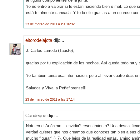
antiguos componentes de la junta.
Yo no entro a valorar si lo están haciendo bien o mal. Lo que 
está totalmente saneada. Y todo ello gracias a un riguroso cont
23 de marzo de 2011 a las 16:32
eltorodelajota
dijo...
J. Carlos Larrodé (Tauste),
gracias por tu explicación de los hechos. Así queda todo muy c
Yo también tenía esa información, pero al llevar cuatro días e
Saludos y Viva la Peñaflorense!!!
23 de marzo de 2011 a las 17:14
Candeque dijo...
Noto en el Anónimo... envidia? resentimiento? Una descalificaci
verdad quieres que nos creamos que conoces tan bien a sus dir
mucho figurar" (¿?). Que lejos de la realidad estás, amigo anó