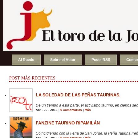
Al Ruedo
Sobre el Autor
Posts RSS
Comen
POST MÁS RECIENTES
LA SOLEDAD DE LAS PEÑAS TAURINAS.
De un tiempo a esta parte, el activismo taurino, en ciertos sect
Abr - 26 - 2016 |
0 comentarios
|
Más
FANZINE TAURINO RIPAMILÁN
Coincidiendo con la Feria de San Jorge, la Peña Taurina Peñ
Abr - 25 - 2016 |
0 comentarios
|
Más