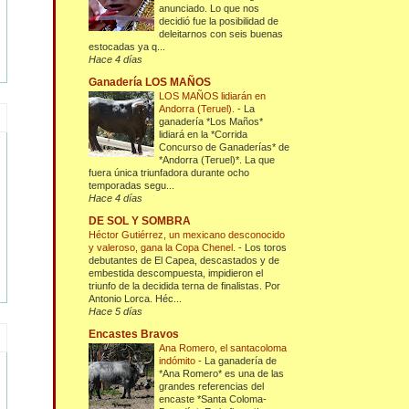
anunciado. Lo que nos
decidió fue la posibilidad de
deleitarnos con seis buenas
estocadas ya q...
Hace 4 días
Ganadería LOS MAÑOS
LOS MAÑOS lidiarán en
Andorra (Teruel).
-
La
ganadería *Los Maños*
lidiará en la *Corrida
Concurso de Ganaderías* de
*Andorra (Teruel)*. La que
fuera única triunfadora durante ocho
temporadas segu...
Hace 4 días
DE SOL Y SOMBRA
Héctor Gutiérrez, un mexicano desconocido
y valeroso, gana la Copa Chenel.
-
Los toros
debutantes de El Capea, descastados y de
embestida descompuesta, impidieron el
triunfo de la decidida terna de finalistas. Por
Antonio Lorca. Héc...
Hace 5 días
Encastes Bravos
Ana Romero, el santacoloma
indómito
-
La ganadería de
*Ana Romero* es una de las
grandes referencias del
encaste *Santa Coloma-