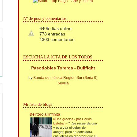
Nº de post y comentarios
6405 días online
778 entradas
4303 comentarios
ESCUCHA LA JOTA DE LOS TOROS
Pasodobles Toreros - Bullfight
by
Banda de música Región Sur (Soria 9)
Sevilla
Mi lista de blogs
Del toro al infinito
Ni las gracias / por Carlos
Esteban
-
*'..Se recuerda una
y otra vez el deber de
acoger, pero se considera
casi ofensivo recordar que el