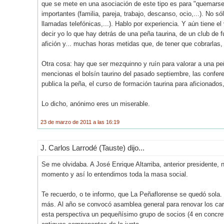
que se mete en una asociación de este tipo es para "quemarse"
importantes (familia, pareja, trabajo, descanso, ocio,...). No 
llamadas telefónicas,...). Hablo por experiencia. Y aún tiene el
decir yo lo que hay detrás de una peña taurina, de un club de fut
afición y... muchas horas metidas que, de tener que cobrarlas,
Otra cosa: hay que ser mezquinno y ruín para valorar a una pe
mencionas el bolsín taurino del pasado septiembre, las confere
publica la peña, el curso de formación taurina para aficionados,
Lo dicho, anónimo eres un miserable.
23 de marzo de 2011 a las 16:19
J. Carlos Larrodé (Tauste) dijo...
Se me olvidaba. A José Enrique Altarriba, anterior presidente, 
momento y así lo entendimos toda la masa social.
Te recuerdo, o te informo, que La Peñaflorense se quedó sola. L
más. Al año se convocó asamblea general para renovar los car
esta perspectiva un pequeñísimo grupo de socios (4 en concreto)