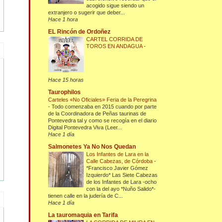
acogido sigue siendo un
extranjero o sugerir que deber...
Hace 1 hora
EL Rincón de Ordoñez
CARTEL CORRIDA DE
TOROS EN ANDAGUA
-
Hace 15 horas
Taurophilos
Carteles «No Oficiales» Feria de la Peregrina
-
Todo comenzaba en 2015 cuando por parte
de la Coordinadora de Peñas taurinas de
Pontevedra tal y como se recogía en el diario
Digital Pontevedra Viva (Leer...
Hace 1 día
Salmonetes Ya No Nos Quedan
Los Infantes de Lara en la
Calle Cabezas, de Córdoba
-
*Francisco Javier Gómez
Izquierdo* Las Siete Cabezas
de los Infantes de Lara -ocho
con la del ayo *Nuño Salido*-
tienen calle en la judería de C...
Hace 1 día
La tauromaquia en Tarifa