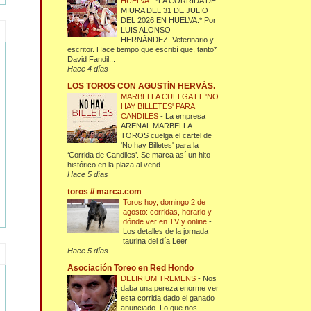
HUELVA
-
*LA CORRIDA DE
MIURA DEL 31 DE JULIO
DEL 2026 EN HUELVA.* Por
LUIS ALONSO
HERNÁNDEZ. Veterinario y
escritor. Hace tiempo que escribí que, tanto*
David Fandil...
Hace 4 días
LOS TOROS CON AGUSTÍN HERVÁS.
MARBELLA CUELGA EL 'NO
HAY BILLETES' PARA
CANDILES
-
La empresa
ARENAL MARBELLA
TOROS cuelga el cartel de
'No hay Billetes' para la
‘Corrida de Candiles’. Se marca así un hito
histórico en la plaza al vend...
Hace 5 días
toros // marca.com
Toros hoy, domingo 2 de
agosto: corridas, horario y
dónde ver en TV y online
-
Los detalles de la jornada
taurina del día Leer
Hace 5 días
Asociación Toreo en Red Hondo
DELIRIUM TREMENS
-
Nos
daba una pereza enorme ver
esta corrida dado el ganado
anunciado. Lo que nos