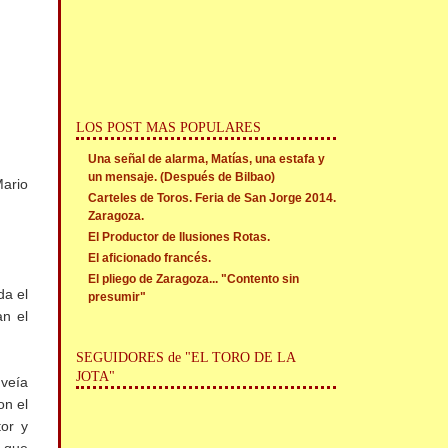
LOS POST MAS POPULARES
Una señal de alarma, Matías, una estafa y
un mensaje. (Después de Bilbao)
Mario
Carteles de Toros. Feria de San Jorge 2014.
Zaragoza.
El Productor de Ilusiones Rotas.
El aficionado francés.
El pliego de Zaragoza... "Contento sin
da el
presumir"
an el
SEGUIDORES de "EL TORO DE LA
JOTA"
 veía
on el
tor y