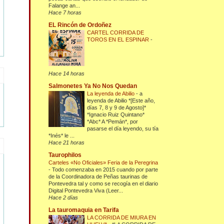
Falange an...
Hace 7 horas
EL Rincón de Ordoñez
CARTEL CORRIDA DE
TOROS EN EL ESPINAR
-
Hace 14 horas
Salmonetes Ya No Nos Quedan
La leyenda de Abilio
-
a
leyenda de Abilio *[Este año,
días 7, 8 y 9 de Agosto]*
*Ignacio Ruiz Quintano*
*Abc* A *Pemán*, por
pasarse el día leyendo, su tía
*Inés* le ...
Hace 21 horas
Taurophilos
Carteles «No Oficiales» Feria de la Peregrina
-
Todo comenzaba en 2015 cuando por parte
de la Coordinadora de Peñas taurinas de
Pontevedra tal y como se recogía en el diario
Digital Pontevedra Viva (Leer...
Hace 2 días
La tauromaquia en Tarifa
LA CORRIDA DE MIURA EN