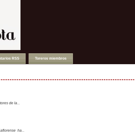
tarios RSS
Toreros miembros
ores de la...
aflorense ha...