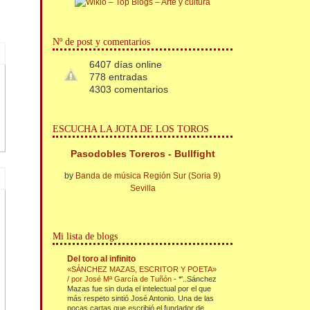
Nº de post y comentarios
6407 días online
778 entradas
4303 comentarios
ESCUCHA LA JOTA DE LOS TOROS
Pasodobles Toreros - Bullfight
by
Banda de música Región Sur (Soria 9)
Sevilla
Mi lista de blogs
Del toro al infinito
«SÁNCHEZ MAZAS, ESCRITOR Y POETA»
/ por José Mª García de Tuñón
-
*'..Sánchez
Mazas fue sin duda el intelectual por el que
más respeto sintió José Antonio. Una de las
pocas cartas que escribió el fundador de