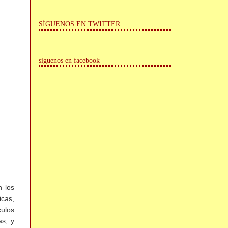
SÍGUENOS EN TWITTER
siguenos en facebook
n los
icas,
culos
as, y