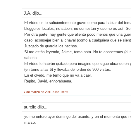
J.A. dijo...
El vídeo es lo suficientemente grave como para hablar del tema. 
bloggeros locales, no saben, no contestan y eso no es así. Se
Por otra parte, hay gente que alienta poco menos que una guerr
caso, aconsejar bien al chaval (como a cualquiera que se si
Juzgado de guardia los hechos.
Si me estás leyendo, Jaime, toma nota. No te conocemos (al
saberlo.
El vídeo lo habrán quitado pero imagino que sigue obrando en p
(en torno a las 6) y llevaba del orden de 900 vistas.
En el olvido, me temo que no va a caer.
Repito, David, enhorabuena.
7 de marzo de 2011 a las 19:56
aurelio dijo...
yo me entere ayer domingo del asunto. y en el momento que no
marzo.