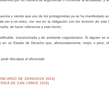
 disensos por su manera de argumentar o comentar la actualidad, y a
a taurina y viendo que uno de los protagonistas ya se ha manifestado a
-de-ver-y-oir-esto), me veo en la obligación con los lectores de este 
 maña, de hacer referencia a este hecho.
justificable, transnochada y de ambiente
coppolaniano
. Si alguien se s
mos en un Estado de Derecho que, afortunadamente, mejor o peor, o
pedir disculpas al aficionado.
NCURSO DE ZARAGOZA 2016)
ERIA DE SAN JORGE 2016)