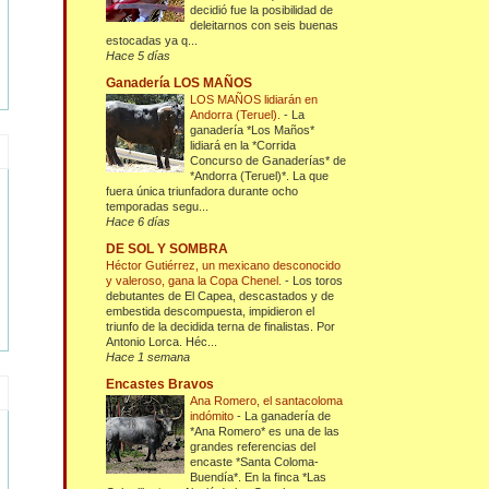
decidió fue la posibilidad de
deleitarnos con seis buenas
estocadas ya q...
Hace 5 días
Ganadería LOS MAÑOS
LOS MAÑOS lidiarán en
Andorra (Teruel).
-
La
ganadería *Los Maños*
lidiará en la *Corrida
Concurso de Ganaderías* de
*Andorra (Teruel)*. La que
fuera única triunfadora durante ocho
temporadas segu...
Hace 6 días
DE SOL Y SOMBRA
Héctor Gutiérrez, un mexicano desconocido
y valeroso, gana la Copa Chenel.
-
Los toros
debutantes de El Capea, descastados y de
embestida descompuesta, impidieron el
triunfo de la decidida terna de finalistas. Por
Antonio Lorca. Héc...
Hace 1 semana
Encastes Bravos
Ana Romero, el santacoloma
indómito
-
La ganadería de
*Ana Romero* es una de las
grandes referencias del
encaste *Santa Coloma-
Buendía*. En la finca *Las