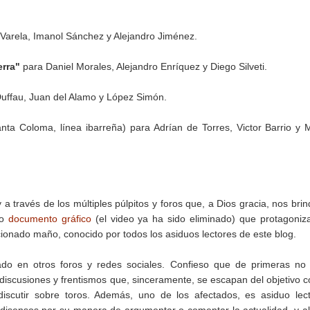
Varela, Imanol Sánchez y Alejandro Jiménez.
erra"
para Daniel Morales, Alejandro Enríquez y Diego Silveti.
ffau, Juan del Alamo y López Simón.
ta Coloma, línea ibarreña) para Adrían de Torres, Victor Barrio y 
a través de los múltiples púlpitos y foros que, a Dios gracia, nos brin
so
documento gráfico
(el video ya ha sido eliminado) que protagoniz
cionado maño, conocido por todos los asiduos lectores de este blog.
do en otros foros y redes sociales. Confieso que de primeras no
 discusiones y frentismos que, sinceramente, se escapan del objetivo c
iscutir sobre toros. Además, uno de los afectados, es asiduo lec