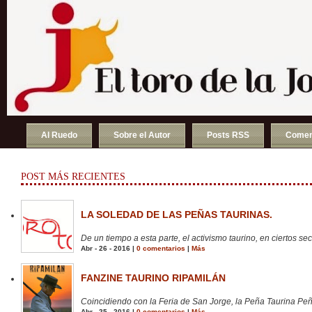
Al Ruedo
Sobre el Autor
Posts RSS
Comen
POST MÁS RECIENTES
LA SOLEDAD DE LAS PEÑAS TAURINAS.
De un tiempo a esta parte, el activismo taurino, en ciertos sect
Abr - 26 - 2016 |
0 comentarios
|
Más
FANZINE TAURINO RIPAMILÁN
Coincidiendo con la Feria de San Jorge, la Peña Taurina Peñ
Abr - 25 - 2016 |
0 comentarios
|
Más