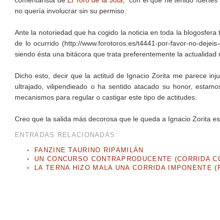
comentarista de
El Toro de la Jota,
con el que he tenido fuertes
no quería involucrar sin su permiso.
Ante la notoriedad que ha cogido la noticia en toda la blogosfer
de lo ocurrido (http://www.forotoros.es/t4441-por-favor-no-dejeis
siendo ésta una bitácora que trata preferentemente la actualidad
Dicho esto, decir que la actitud de Ignacio Zorita me parece in
ultrajado, vilipendieado o ha sentido atacado su honor, esta
mecanismos para regular o castigar este tipo de actitudes.
Creo que la salida más decorosa que le queda a Ignacio Zorita es 
ENTRADAS RELACIONADAS:
FANZINE TAURINO RIPAMILÁN
UN CONCURSO CONTRAPRODUCENTE (CORRIDA CO
LA TERNA HIZO MALA UNA CORRIDA IMPONENTE (F