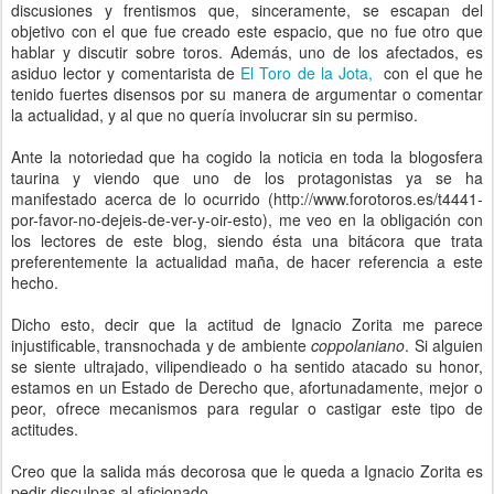
discusiones y frentismos que, sinceramente, se escapan del
objetivo con el que fue creado este espacio, que no fue otro que
hablar y discutir sobre toros. Además, uno de los afectados, es
asiduo lector y comentarista de
El Toro de la Jota,
con el que he
tenido fuertes disensos por su manera de argumentar o comentar
la actualidad, y al que no quería involucrar sin su permiso.
Ante la notoriedad que ha cogido la noticia en toda la blogosfera
taurina y viendo que uno de los protagonistas ya se ha
manifestado acerca de lo ocurrido (http://www.forotoros.es/t4441-
por-favor-no-dejeis-de-ver-y-oir-esto), me veo en la obligación con
los lectores de este blog, siendo ésta una bitácora que trata
preferentemente la actualidad maña, de hacer referencia a este
hecho.
Dicho esto, decir que la actitud de Ignacio Zorita me parece
injustificable, transnochada y de ambiente
coppolaniano
. Si alguien
se siente ultrajado, vilipendieado o ha sentido atacado su honor,
estamos en un Estado de Derecho que, afortunadamente, mejor o
peor, ofrece mecanismos para regular o castigar este tipo de
actitudes.
Creo que la salida más decorosa que le queda a Ignacio Zorita es
pedir disculpas al aficionado.