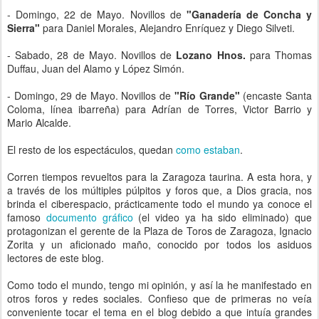
- Domingo, 22 de Mayo. Novillos de
"Ganadería de Concha y
Sierra"
para Daniel Morales, Alejandro Enríquez y Diego Silveti.
- Sabado, 28 de Mayo. Novillos de
Lozano Hnos.
para Thomas
Duffau, Juan del Alamo y López Simón.
- Domingo, 29 de Mayo. Novillos de
"Río Grande"
(encaste Santa
Coloma, línea ibarreña) para Adrían de Torres, Victor Barrio y
Mario Alcalde.
El resto de los espectáculos, quedan
como estaban
.
Corren tiempos revueltos para la Zaragoza taurina. A esta hora, y
a través de los múltiples púlpitos y foros que, a Dios gracia, nos
brinda el ciberespacio, prácticamente todo el mundo ya conoce el
famoso
documento gráfico
(el video ya ha sido eliminado) que
protagonizan el gerente de la Plaza de Toros de Zaragoza, Ignacio
Zorita y un aficionado maño, conocido por todos los asiduos
lectores de este blog.
Como todo el mundo, tengo mi opinión, y así la he manifestado en
otros foros y redes sociales. Confieso que de primeras no veía
conveniente tocar el tema en el blog debido a que intuía grandes