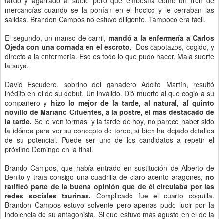
tardo y agarrado al suelo pero que embestía como un tren de
mercancías cuando se la ponían en el hocico y le cerraban las
salidas. Brandon Campos no estuvo diligente. Tampoco era fácil.
El segundo, un manso de carril,
mandó a la enfermería a Carlos
Ojeda con una cornada en el escroto.
Dos capotazos, cogido, y
directo a la enfermería. Eso es todo lo que pudo hacer. Mala suerte
la suya.
David Escudero, sobrino del ganadero Adolfo Martín, resultó
inédito en el de su debut. Un inválido. Dió muerte al que cogió a su
compañero y
hizo lo mejor de la tarde, al natural, al quinto
novillo de Mariano Cifuentes, a la postre, el más destacado de
la tarde.
Se le ven formas, y la tarde de hoy, no parece haber sido
la idónea para ver su concepto de toreo, si bien ha dejado detalles
de su potencial. Puede ser uno de los candidatos a repetir el
próximo Domingo en la final.
Brando Campos, que había entrado en sustitución de Alberto de
Benito y traía consigo una cuadrilla de claro acento aragonés,
no
ratificó parte de la buena opinión que de él circulaba por las
redes sociales taurinas.
Complicado fue el cuarto coquilla.
Brandon Campos estuvo solvente pero apenas pudo lucir por la
indolencia de su antagonista. Si que estuvo más agusto en el de la