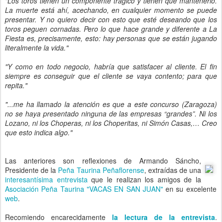
"Los toros tienen un componente trágico y tienen que mantenerlo.
La muerte está ahí, acechando, en cualquier momento se puede
presentar. Y no quiero decir con esto que esté deseando que los
toros peguen cornadas. Pero lo que hace grande y diferente a La
Fiesta es, precisamente, esto: hay personas que se están jugando
literalmente la vida."
"Y como en todo negocio, habría que satisfacer al cliente. El fin
siempre es conseguir que el cliente se vaya contento; para que
repita."
"...me ha llamado la atención es que a este concurso (Zaragoza)
no se haya presentado ninguna de las empresas “grandes”. Ni los
Lozano, ni los Choperas, ni los Choperitas, ni Simón Casas,… Creo
que esto indica algo."
Las anteriores son reflexiones de Armando Sáncho,
Presidente de la
Peña Taurina Peñaflorense
, extraídas de una
interesantísima entrevista
que le realizan los amigos de la
Asociación Peña Taurina "VACAS EN SAN JUAN"
en su excelente
web
.
Recomiendo encarecidamente
la lectura de la entrevista
.