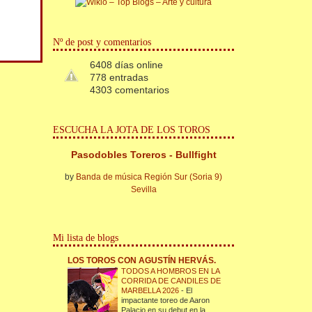
Nº de post y comentarios
6408 días online
778 entradas
4303 comentarios
ESCUCHA LA JOTA DE LOS TOROS
Pasodobles Toreros - Bullfight
by
Banda de música Región Sur (Soria 9)
Sevilla
Mi lista de blogs
LOS TOROS CON AGUSTÍN HERVÁS.
TODOS A HOMBROS EN LA
CORRIDA DE CANDILES DE
MARBELLA 2026
-
El
impactante toreo de Aaron
Palacio en su debut en la