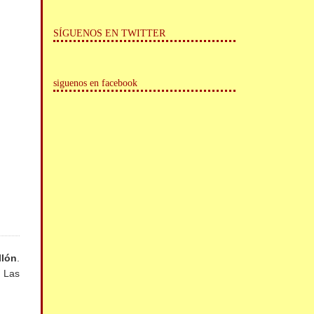
SÍGUENOS EN TWITTER
siguenos en facebook
llón
.
. Las