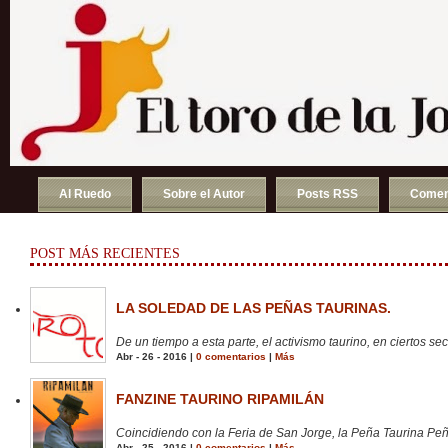
Al Ruedo
Sobre el Autor
Posts RSS
Comen
POST MÁS RECIENTES
LA SOLEDAD DE LAS PEÑAS TAURINAS.
De un tiempo a esta parte, el activismo taurino, en ciertos sect
Abr - 26 - 2016 |
0 comentarios
|
Más
FANZINE TAURINO RIPAMILÁN
Coincidiendo con la Feria de San Jorge, la Peña Taurina Peñ
Abr - 25 - 2016 |
0 comentarios
|
Más