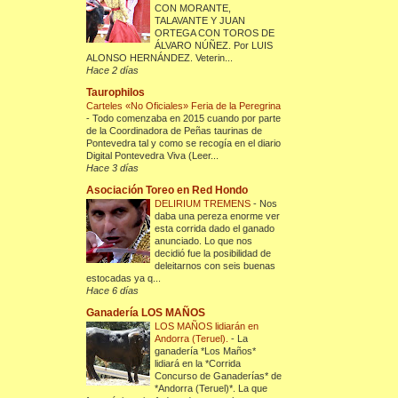
CON MORANTE,
TALAVANTE Y JUAN
ORTEGA CON TOROS DE
ÁLVARO NÚÑEZ. Por LUIS
ALONSO HERNÁNDEZ. Veterin...
Hace 2 días
Taurophilos
Carteles «No Oficiales» Feria de la Peregrina
-
Todo comenzaba en 2015 cuando por parte
de la Coordinadora de Peñas taurinas de
Pontevedra tal y como se recogía en el diario
Digital Pontevedra Viva (Leer...
Hace 3 días
Asociación Toreo en Red Hondo
DELIRIUM TREMENS
-
Nos
daba una pereza enorme ver
esta corrida dado el ganado
anunciado. Lo que nos
decidió fue la posibilidad de
deleitarnos con seis buenas
estocadas ya q...
Hace 6 días
Ganadería LOS MAÑOS
LOS MAÑOS lidiarán en
Andorra (Teruel).
-
La
ganadería *Los Maños*
lidiará en la *Corrida
Concurso de Ganaderías* de
*Andorra (Teruel)*. La que