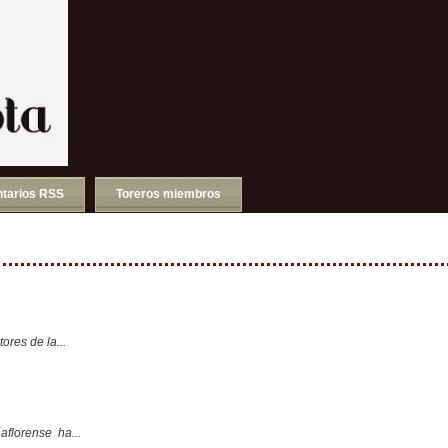
tarios RSS
Toreros miembros
ores de la...
aflorense ha...