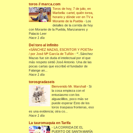
toros // marca.com
Toros de hoy, 7 de julio, en
Marbella: cartel, quién torea,
horario y dónde ver en TV a
Morante de la Puebla
-
Los
detalles de la corrida de hoy
con Morante de la Puebla, Manzanares y
Palacio Leer
Hace 1 día
Del toro al infinito
«SÁNCHEZ MAZAS, ESCRITOR Y POETA»
/ por José Mª García de Tuñón
-
*'..Sánchez
Mazas fue sin duda el intelectual por el que
más respeto sintió José Antonio. Una de las
pocas cartas que escribió el fundador de
Falange an...
Hace 1 día
torosgradaseis
Bienvenido Mr. Marshall
-
Si
la cosa empieza con el
entusiasmo con los
alguacilillos, poco más se
puede esperar Esto de los
toros traspasa fronteras, eso
es una evidencia; otra co...
Hace 1 día
La tauromaquia en Tarifa
-
LA CORRIDA DE EL
PUERTO DE SANTA MARÍA