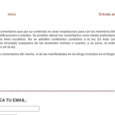
Inicio
Entrada an
s comentarios que por su contenido no sean respetuosos para con los miembros de
ificaciones e insultos. Se prohibe utilizar los comentarios como medio publicitari
 fines lucrativos. No se admiten contenidos contrarios a la ley. En todo cas
e incumpla cualquiera de las presentes normas o cuando, a su juicio, la entr
 y/o la ley.
s comentarios del mismo, ni de las manifestadas en los blogs incluidos en el blogro
EA TU EMAIL: