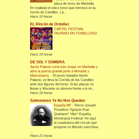
plaza de toros de Marbella.
En realidad el único toreo que interesó en la
noche de Candiles. La...
Hace 10 horas
EL Rincón de Ordoñez
CARTEL FESTIVAL
TAURINO EN TOMELLOSO
-
Hace 14 horas
DE SOL Y SOMBRA
Aarón Palacio corta tres orejas en Marbella y
abre la puerta grande junto a Morante y
Manzanares.
-
El joven matador Aarón
Palacio, se lleva la Corrida de los Candiles
ante dos figuras del toreo. Si las plazas se
llenan y Morante no abrevia frente a lo im...
Hace 18 horas
Salmonetes Ya No Nos Quedan
España MF
-
Pierre-Joseph
Proudhon *Ignacio Ruiz
Quintano* *Abc* España,
Monarquía Federal. He aquí
la cuadratura del círculo que
propone un filósofo sanchista
...
Hace 21 horas