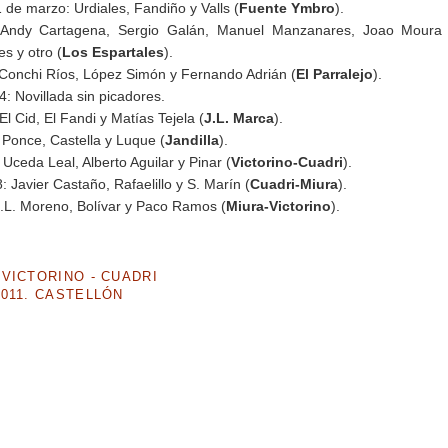
de marzo: Urdiales, Fandiño y Valls (
Fuente Ymbro
).
 Andy Cartagena, Sergio Galán, Manuel Manzanares, Joao Moura h
s y otro (
Los Espartales
).
 Conchi Ríos, López Simón y Fernando Adrián (
El Parralejo
).
4: Novillada sin picadores.
El Cid, El Fandi y Matías Tejela (
J.L. Marca
).
 Ponce, Castella y Luque (
Jandilla
).
Uceda Leal, Alberto Aguilar y Pinar (
Victorino-Cuadri
).
 Javier Castaño, Rafaelillo y S. Marín (
Cuadri-Miura
).
J.L. Moreno, Bolívar y Paco Ramos (
Miura-Victorino
).
VICTORINO - CUADRI
011. CASTELLÓN