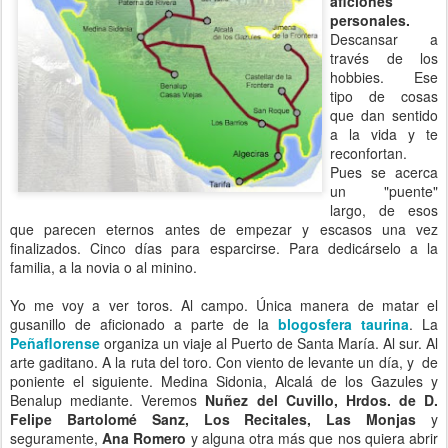
aficiones
personales.
Descansar a
través de los
hobbies. Ese
tipo de cosas
que dan sentido
a la vida y te
reconfortan.
Pues se acerca
un "puente"
largo, de esos
que parecen eternos antes de empezar y escasos una vez
finalizados. Cinco días para esparcirse. Para dedicárselo a la
familia, a la novia o al minino.
Yo me voy a ver toros. Al campo. Única manera de matar el
gusanillo de aficionado a parte de la
blogosfera taurina
. La
Peñaflorense
organiza un viaje al Puerto de Santa María. Al sur. Al
arte gaditano. A la ruta del toro. Con viento de levante un día, y de
poniente el siguiente. Medina Sidonia, Alcalá de los Gazules y
Benalup mediante. Veremos
Nuñez del Cuvillo, Hrdos. de D.
Felipe Bartolomé Sanz, Los Recitales, Las Monjas
y
seguramente,
Ana Romero
y alguna otra más que nos quiera abrir