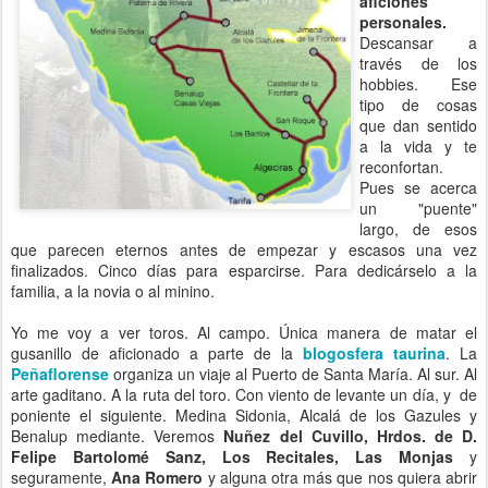
aficiones
personales.
Descansar a
través de los
hobbies. Ese
tipo de cosas
que dan sentido
a la vida y te
reconfortan.
Pues se acerca
un "puente"
largo, de esos
que parecen eternos antes de empezar y escasos una vez
finalizados. Cinco días para esparcirse. Para dedicárselo a la
familia, a la novia o al minino.
Yo me voy a ver toros. Al campo. Única manera de matar el
gusanillo de aficionado a parte de la
blogosfera taurina
. La
Peñaflorense
organiza un viaje al Puerto de Santa María. Al sur. Al
arte gaditano. A la ruta del toro. Con viento de levante un día, y de
poniente el siguiente. Medina Sidonia, Alcalá de los Gazules y
Benalup mediante. Veremos
Nuñez del Cuvillo, Hrdos. de D.
Felipe Bartolomé Sanz, Los Recitales, Las Monjas
y
seguramente,
Ana Romero
y alguna otra más que nos quiera abrir