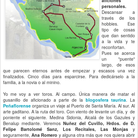
aficiones
personales.
Descansar a
través de los
hobbies. Ese
tipo de cosas
que dan sentido
a la vida y te
reconfortan.
Pues se acerca
un "puente"
largo, de esos
que parecen eternos antes de empezar y escasos una vez
finalizados. Cinco días para esparcirse. Para dedicárselo a la
familia, a la novia o al minino.
Yo me voy a ver toros. Al campo. Única manera de matar el
gusanillo de aficionado a parte de la
blogosfera taurina
. La
Peñaflorense
organiza un viaje al Puerto de Santa María. Al sur. Al
arte gaditano. A la ruta del toro. Con viento de levante un día, y de
poniente el siguiente. Medina Sidonia, Alcalá de los Gazules y
Benalup mediante. Veremos
Nuñez del Cuvillo, Hrdos. de D.
Felipe Bartolomé Sanz, Los Recitales, Las Monjas
y
seguramente,
Ana Romero
y alguna otra más que nos quiera abrir