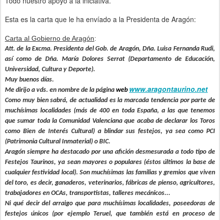
Todo nuestro apoyo a la iniciativa.
Esta es la carta que le ha envíado a la Presidenta de Aragón:
Carta al Gobierno de Aragón
:
Att. de la Excma. Presidenta del Gob. de Aragón, Dña. Luisa Fernanda Rudi,
así como de Dña. María Dolores Serrat (Departamento de Educación,
Universidad, Cultura y Deporte).
Muy buenos días.
www.aragontaurino.net
Me dirijo a vds. en nombre de la página
web
Como muy bien sabrá, de actualidad es la marcada tendencia por parte de
muchísimas localidades (más de 400 en toda España, a las que tenemos
que sumar toda la Comunidad Valenciana que acaba de declarar los Toros
como Bien de Interés Cultural) a blindar sus festejos, ya sea como PCI
(Patrimonia Cultural Inmaterial) o BIC.
Aragón siempre ha destacado por una afición desmesurada a todo tipo de
Festejos Taurinos, ya sean mayores o populares (éstos últimos la base de
cualquier festividad local). Son muchísimas las familias y gremios que viven
del toro, es decir, ganaderos, veterinarios, fábricas de pienso, agricultores,
trabajadores en OCAs, transportistas, talleres mecánicos...
Ni qué decir del arraigo que para muchísimas localidades, poseedoras de
festejos únicos (por ejemplo Teruel, que también está en proceso de