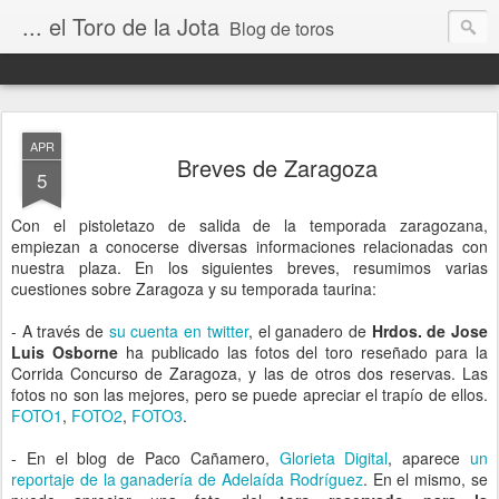
... el Toro de la Jota
Blog de toros
APR
Breves de Zaragoza
5
Con el pistoletazo de salida de la temporada zaragozana,
empiezan a conocerse diversas informaciones relacionadas con
nuestra plaza. En los siguientes breves, resumimos varias
cuestiones sobre Zaragoza y su temporada taurina:
- A través de
su cuenta en twitter
, el ganadero de
Hrdos. de Jose
Luis Osborne
ha publicado las fotos del toro reseñado para la
Corrida Concurso de Zaragoza, y las de otros dos reservas. Las
fotos no son las mejores, pero se puede apreciar el trapío de ellos.
FOTO1
,
FOTO2
,
FOTO3
.
- En el blog de Paco Cañamero,
Glorieta Digital
, aparece
un
reportaje de la ganadería de Adelaída Rodríguez
. En el mismo, se