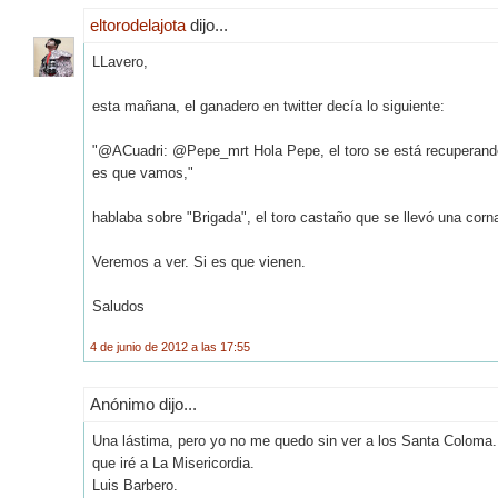
eltorodelajota
dijo...
LLavero,
esta mañana, el ganadero en twitter decía lo siguiente:
"‏@ACuadri: @Pepe_mrt Hola Pepe, el toro se está recuperando bastante bien,en principio tenemos la intención de lidiarlo en Zaragoza, si
es que vamos,"
hablaba sobre "Brigada", el toro castaño que se llevó una corna
Veremos a ver. Si es que vienen.
Saludos
4 de junio de 2012 a las 17:55
Anónimo dijo...
Una lástima, pero yo no me quedo sin ver a los Santa Coloma
que iré a La Misericordia.
Luis Barbero.