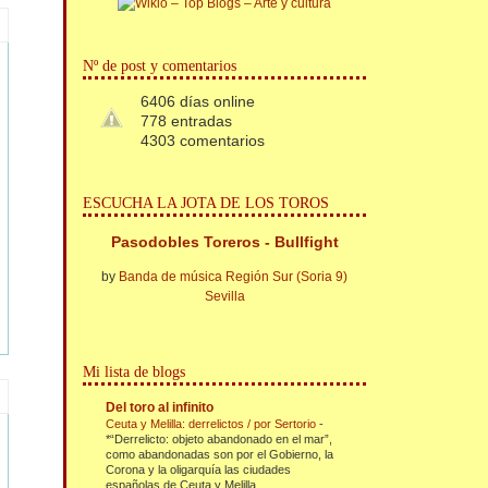
Nº de post y comentarios
6406 días online
778 entradas
4303 comentarios
ESCUCHA LA JOTA DE LOS TOROS
Pasodobles Toreros - Bullfight
by
Banda de música Región Sur (Soria 9)
Sevilla
Mi lista de blogs
Del toro al infinito
Ceuta y Melilla: derrelictos / por Sertorio
-
*“Derrelicto: objeto abandonado en el mar”,
como abandonadas son por el Gobierno, la
Corona y la oligarquía las ciudades
españolas de Ceuta y Melilla....