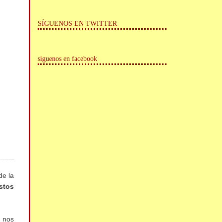
SÍGUENOS EN TWITTER
siguenos en facebook
de la
stos
 nos