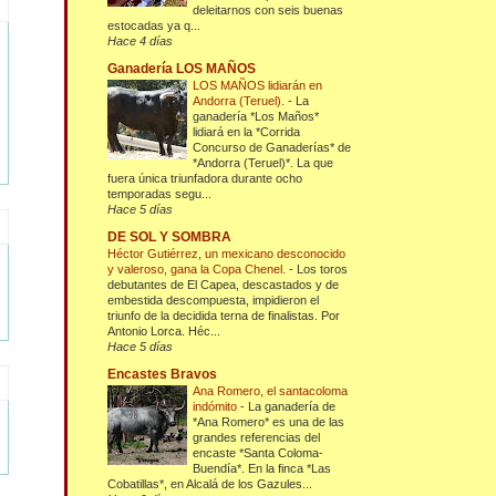
deleitarnos con seis buenas
estocadas ya q...
Hace 4 días
Ganadería LOS MAÑOS
LOS MAÑOS lidiarán en
Andorra (Teruel).
-
La
ganadería *Los Maños*
lidiará en la *Corrida
Concurso de Ganaderías* de
*Andorra (Teruel)*. La que
fuera única triunfadora durante ocho
temporadas segu...
Hace 5 días
DE SOL Y SOMBRA
Héctor Gutiérrez, un mexicano desconocido
y valeroso, gana la Copa Chenel.
-
Los toros
debutantes de El Capea, descastados y de
embestida descompuesta, impidieron el
triunfo de la decidida terna de finalistas. Por
Antonio Lorca. Héc...
Hace 5 días
Encastes Bravos
Ana Romero, el santacoloma
indómito
-
La ganadería de
*Ana Romero* es una de las
grandes referencias del
encaste *Santa Coloma-
Buendía*. En la finca *Las
Cobatillas*, en Alcalá de los Gazules...