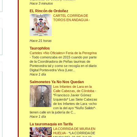
Hace 3 minutos
EL Rincón de Ordoñez
CARTEL CORRIDA DE
TOROS EN ANDAGUA
-
Hace 21 horas
Taurophilos
Carteles «No Oficiales» Feria de la Peregrina
-
Todo comenzaba en 2015 cuando por parte
de la Coordinadora de Peñas taurinas de
Pontevedra tal y como se recogía en el diario
Digital Pontevedra Viva (Leer...
Hace 1 día
Salmonetes Ya No Nos Quedan
Los Infantes de Lara en la
Calle Cabezas, de Córdoba
-
*Francisco Javier Gómez
Izquierdo* Las Siete Cabezas
de los Infantes de Lara -ocho
con la del ayo *Nuño Salido*-
tienen calle en la judería de C...
Hace 1 día
La tauromaquia en Tarifa
LA CORRIDA DE MIURA EN
HUELVA
-
*LA CORRIDA DE