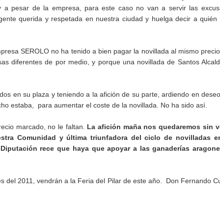
 a pesar de la empresa, para este caso no van a servir las excus
nte querida y respetada en nuestra ciudad y huelga decir a quién
presa SEROLO no ha tenido a bien pagar la novillada al mismo preci
as diferentes de por medio, y porque una novillada de Santos Alcal
dos en su plaza y teniendo a la afición de su parte, ardiendo en dese
ho estaba, para aumentar el coste de la novillada. No ha sido así.
precio marcado, no le faltan.
La afición maña nos quedaremos sin ve
tra Comunidad y última triunfadora del ciclo de novilladas e
 Diputación rece que haya que apoyar a las ganaderías aragone
es del 2011, vendrán a la Feria del Pilar de este año. Don Fernando C