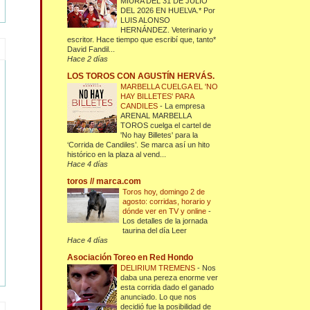
MIURA DEL 31 DE JULIO
DEL 2026 EN HUELVA.* Por
LUIS ALONSO
HERNÁNDEZ. Veterinario y
escritor. Hace tiempo que escribí que, tanto*
David Fandil...
Hace 2 días
LOS TOROS CON AGUSTÍN HERVÁS.
MARBELLA CUELGA EL 'NO
HAY BILLETES' PARA
CANDILES
-
La empresa
ARENAL MARBELLA
TOROS cuelga el cartel de
'No hay Billetes' para la
‘Corrida de Candiles’. Se marca así un hito
histórico en la plaza al vend...
Hace 4 días
toros // marca.com
Toros hoy, domingo 2 de
agosto: corridas, horario y
dónde ver en TV y online
-
Los detalles de la jornada
taurina del día Leer
Hace 4 días
Asociación Toreo en Red Hondo
DELIRIUM TREMENS
-
Nos
daba una pereza enorme ver
esta corrida dado el ganado
anunciado. Lo que nos
decidió fue la posibilidad de