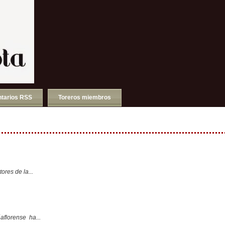
tarios RSS
Toreros miembros
ores de la...
aflorense ha...