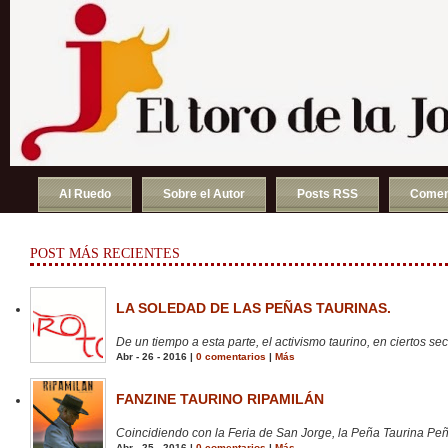
Al Ruedo
Sobre el Autor
Posts RSS
Comen
POST MÁS RECIENTES
LA SOLEDAD DE LAS PEÑAS TAURINAS.
De un tiempo a esta parte, el activismo taurino, en ciertos sect
Abr - 26 - 2016 |
0 comentarios
|
Más
FANZINE TAURINO RIPAMILÁN
Coincidiendo con la Feria de San Jorge, la Peña Taurina Peñ
Abr - 25 - 2016 |
0 comentarios
|
Más