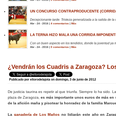
UN CONCURSO CONTRAPRODUCENTE (CORRIDA
Decepcionante tarde. Tristeza generalizada a la salida de la 
Abr - 24 - 2016 |
4 comentarios
|
Más
LA TERNA HIZO MALA UNA CORRIDA IMPONENTE
Con un buen aspecto en los tendidos, donde la juventud ya no
Abr - 24 - 2016 |
0 comentarios
|
Más
¿Vendrán los Cuadris a Zaragoza? Lo
Publicado por
eltorodelajota
on domingo, 3 de junio de 2012
De justicia taurina es repetir al que triunfa. Siempre lo ha sido
plaza de Zaragoza,
es más importante unos euros de más en s
de la afición maña y pisotear la honradez de la familia Marcue
La
ganadería de Los Maños
no lidiarán este año en Zarag