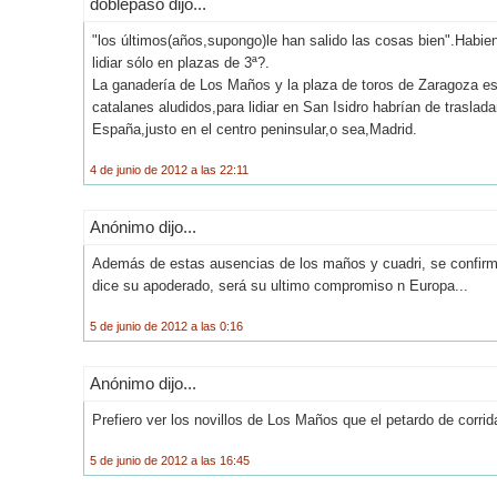
doblepaso dijo...
"los últimos(años,supongo)le han salido las cosas bien".Habie
lidiar sólo en plazas de 3ª?.
La ganadería de Los Maños y la plaza de toros de Zaragoza es
catalanes aludidos,para lidiar en San Isidro habrían de traslada
España,justo en el centro peninsular,o sea,Madrid.
4 de junio de 2012 a las 22:11
Anónimo dijo...
Además de estas ausencias de los maños y cuadri, se confirma
dice su apoderado, será su ultimo compromiso n Europa...
5 de junio de 2012 a las 0:16
Anónimo dijo...
Prefiero ver los novillos de Los Maños que el petardo de corri
5 de junio de 2012 a las 16:45