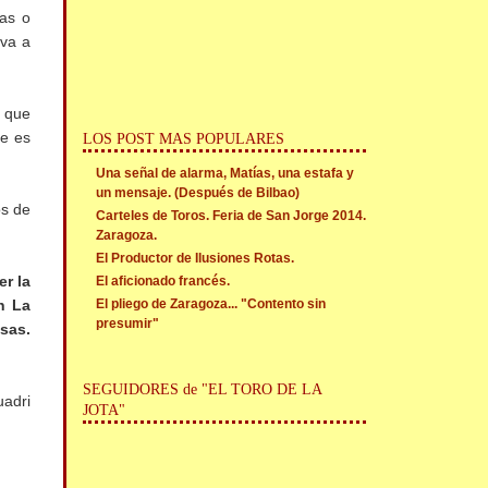
as o
 va a
o que
de es
LOS POST MAS POPULARES
Una señal de alarma, Matías, una estafa y
un mensaje. (Después de Bilbao)
os de
Carteles de Toros. Feria de San Jorge 2014.
Zaragoza.
El Productor de Ilusiones Rotas.
r la
El aficionado francés.
El pliego de Zaragoza... "Contento sin
n La
presumir"
sas.
SEGUIDORES de "EL TORO DE LA
uadri
JOTA"