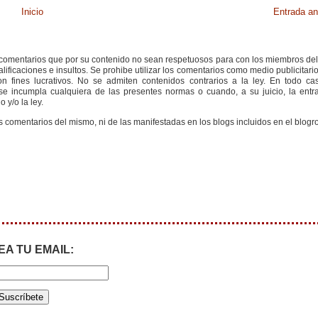
Inicio
Entrada an
s comentarios que por su contenido no sean respetuosos para con los miembros de
ificaciones e insultos. Se prohibe utilizar los comentarios como medio publicitari
 fines lucrativos. No se admiten contenidos contrarios a la ley. En todo cas
e incumpla cualquiera de las presentes normas o cuando, a su juicio, la entr
 y/o la ley.
s comentarios del mismo, ni de las manifestadas en los blogs incluidos en el blogro
EA TU EMAIL: