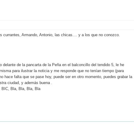
os currantes, Armando, Antonio, las chicas.... y a los que no conozco.
 delante de la pancarta de la Peña en el balconcillo del tendido 5, le he
 misma para ilustrar la noticia y me responde que no tenían tiempo (para
e no hace falta que se pase hoy, puede ser en otro momento, puedes grabar la
estra ciudad, y además buena .
 BIC, Bla, Bla, Bla, Bla