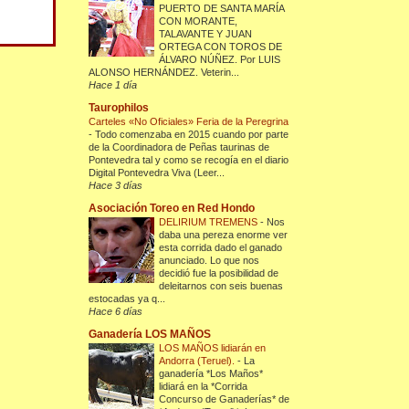
PUERTO DE SANTA MARÍA
CON MORANTE,
TALAVANTE Y JUAN
ORTEGA CON TOROS DE
ÁLVARO NÚÑEZ. Por LUIS
ALONSO HERNÁNDEZ. Veterin...
Hace 1 día
Taurophilos
Carteles «No Oficiales» Feria de la Peregrina
-
Todo comenzaba en 2015 cuando por parte
de la Coordinadora de Peñas taurinas de
Pontevedra tal y como se recogía en el diario
Digital Pontevedra Viva (Leer...
Hace 3 días
Asociación Toreo en Red Hondo
DELIRIUM TREMENS
-
Nos
daba una pereza enorme ver
esta corrida dado el ganado
anunciado. Lo que nos
decidió fue la posibilidad de
deleitarnos con seis buenas
estocadas ya q...
Hace 6 días
Ganadería LOS MAÑOS
LOS MAÑOS lidiarán en
Andorra (Teruel).
-
La
ganadería *Los Maños*
lidiará en la *Corrida
Concurso de Ganaderías* de