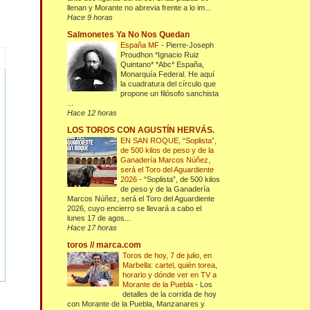
llenan y Morante no abrevia frente a lo im...
Hace 9 horas
Salmonetes Ya No Nos Quedan
España MF
-
Pierre-Joseph
Proudhon *Ignacio Ruiz
Quintano* *Abc* España,
Monarquía Federal. He aquí
la cuadratura del círculo que
propone un filósofo sanchista
...
Hace 12 horas
LOS TOROS CON AGUSTÍN HERVÁS.
EN SAN ROQUE, “Soplista”,
de 500 kilos de peso y de la
Ganadería Marcos Núñez,
será el Toro del Aguardiente
2026
-
“Soplista”, de 500 kilos
de peso y de la Ganadería
Marcos Núñez, será el Toro del Aguardiente
2026, cuyo encierro se llevará a cabo el
lunes 17 de agos...
Hace 17 horas
toros // marca.com
Toros de hoy, 7 de julio, en
Marbella: cartel, quién torea,
horario y dónde ver en TV a
Morante de la Puebla
-
Los
detalles de la corrida de hoy
con Morante de la Puebla, Manzanares y