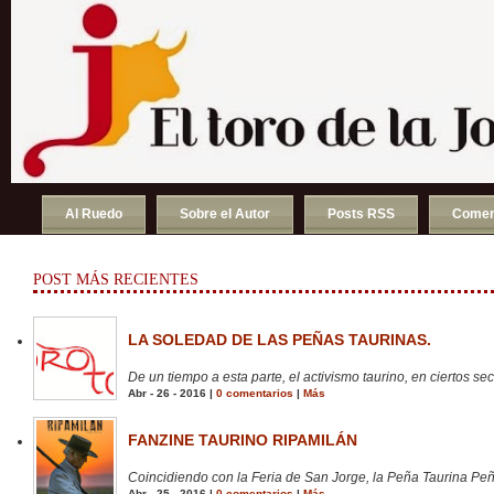
Al Ruedo
Sobre el Autor
Posts RSS
Comen
POST MÁS RECIENTES
LA SOLEDAD DE LAS PEÑAS TAURINAS.
De un tiempo a esta parte, el activismo taurino, en ciertos sect
Abr - 26 - 2016 |
0 comentarios
|
Más
FANZINE TAURINO RIPAMILÁN
Coincidiendo con la Feria de San Jorge, la Peña Taurina Peñ
Abr - 25 - 2016 |
0 comentarios
|
Más