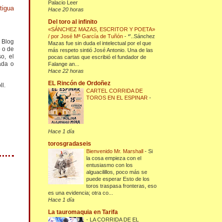
Palacio Leer
tigua
Hace 20 horas
Del toro al infinito
«SÁNCHEZ MAZAS, ESCRITOR Y POETA»
/ por José Mª García de Tuñón
-
*'..Sánchez
l Blog
Mazas fue sin duda el intelectual por el que
o o de
más respeto sintió José Antonio. Una de las
o, el
pocas cartas que escribió el fundador de
ada o
Falange an...
Hace 22 horas
EL Rincón de Ordoñez
ll.
CARTEL CORRIDA DE
TOROS EN EL ESPINAR
-
Hace 1 día
torosgradaseis
Bienvenido Mr. Marshall
-
Si
la cosa empieza con el
entusiasmo con los
alguacilillos, poco más se
puede esperar Esto de los
toros traspasa fronteras, eso
es una evidencia; otra co...
Hace 1 día
La tauromaquia en Tarifa
-
LA CORRIDA DE EL