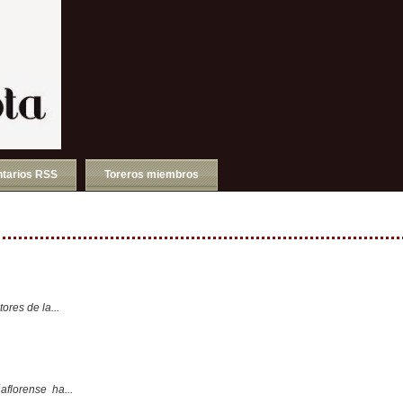
tarios RSS
Toreros miembros
ores de la...
aflorense ha...