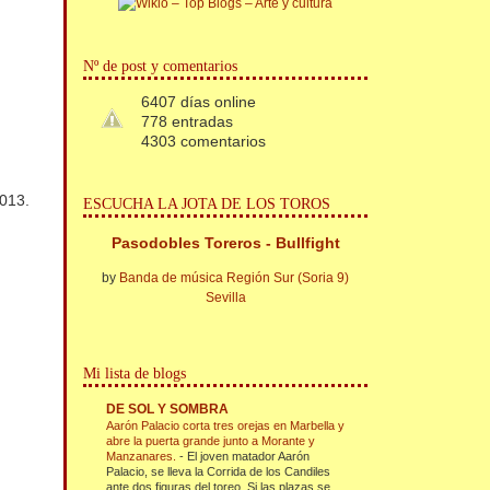
Nº de post y comentarios
6407 días online
778 entradas
4303 comentarios
013.
ESCUCHA LA JOTA DE LOS TOROS
Pasodobles Toreros - Bullfight
by
Banda de música Región Sur (Soria 9)
Sevilla
Mi lista de blogs
DE SOL Y SOMBRA
Aarón Palacio corta tres orejas en Marbella y
abre la puerta grande junto a Morante y
Manzanares.
-
El joven matador Aarón
Palacio, se lleva la Corrida de los Candiles
ante dos figuras del toreo. Si las plazas se