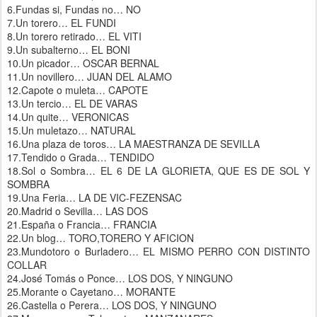
6.Fundas si, Fundas no… NO
7.Un torero… EL FUNDI
8.Un torero retirado… EL VITI
9.Un subalterno… EL BONI
10.Un picador… OSCAR BERNAL
11.Un novillero… JUAN DEL ALAMO
12.Capote o muleta… CAPOTE
13.Un tercio… EL DE VARAS
14.Un quite… VERONICAS
15.Un muletazo… NATURAL
16.Una plaza de toros… LA MAESTRANZA DE SEVILLA
17.Tendido o Grada… TENDIDO
18.Sol o Sombra… EL 6 DE LA GLORIETA, QUE ES DE SOL Y
SOMBRA
19.Una Feria… LA DE VIC-FEZENSAC
20.Madrid o Sevilla… LAS DOS
21.España o Francia… FRANCIA
22.Un blog… TORO,TORERO Y AFICION
23.Mundotoro o Burladero… EL MISMO PERRO CON DISTINTO
COLLAR
24.José Tomás o Ponce… LOS DOS, Y NINGUNO
25.Morante o Cayetano… MORANTE
26.Castella o Perera… LOS DOS, Y NINGUNO