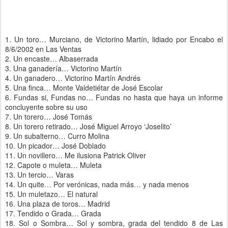
1. Un toro… Murciano, de Victorino Martín, lidiado por Encabo el
8/6/2002 en Las Ventas
2. Un encaste… Albaserrada
3. Una ganadería… Victorino Martín
4. Un ganadero… Victorino Martín Andrés
5. Una finca… Monte Valdetiétar de José Escolar
6. Fundas si, Fundas no… Fundas no hasta que haya un informe
concluyente sobre su uso
7. Un torero… José Tomás
8. Un torero retirado… José Miguel Arroyo ‘Joselito’
9. Un subalterno… Curro Molina
10. Un picador… José Doblado
11. Un novillero… Me ilusiona Patrick Oliver
12. Capote o muleta… Muleta
13. Un tercio… Varas
14. Un quite… Por verónicas, nada más… y nada menos
15. Un muletazo… El natural
16. Una plaza de toros… Madrid
17. Tendido o Grada… Grada
18. Sol o Sombra… Sol y sombra, grada del tendido 8 de Las