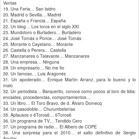
Ventas
19. Una Feria… San Isidro
20. Madrid o Sevilla… Madrid
21. España o Francia… España
22. Un blog… Los toros en el siglo XXI
23. Mundotoro o Burladero… Burladero
24. José Tomás o Ponce… José Tomás
25. Morante o Cayetano… Morante
26. Castella o Perera… Castella
27. Manzanares o Talavante… Manzanares
28. Una empresa… Ninguna
29. Un empresario… No me fio
30. Un famoso… Luis Aragonés
31. Un apoderado… Enrique Martín Arranz, para lo bueno y lo
malo
32. Un periodista… Barquerito, conoce como pocos al toro de lidia:
encastes, procedencias, comportamientos…
33. Un libro… El Toro Bravo, de d. Álvaro Domecq
34. Un pasodoble… Churumbelerías
35. Aplausos o 6Toros6… 6Toros6
36. Un programa de TV… Tendido Cero
37. Un programa de radio… El Albero de COPE
38. Una sorpresa para el 2010… el salto definitivo de Sergio
Aguilar