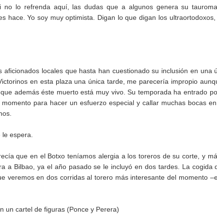
o si no lo refrenda aquí, las dudas que a algunos genera su taurom
 les hace. Yo soy muy optimista. Digan lo que digan los ultraortodoxos,
 aficionados locales que hasta han cuestionado su inclusión en una 
 Victorinos en esta plaza una única tarde, me parecería impropio aunq
 es que además éste muerto está muy vivo. Su temporada ha entrado p
n momento para hacer un esfuerzo especial y callar muchas bocas e
nos.
 le espera.
cía que en el Botxo teníamos alergia a los toreros de su corte, y m
 a Bilbao, ya el año pasado se le incluyó en dos tardes. La cogida 
que veremos en dos corridas al torero más interesante del momento –
 un cartel de figuras (Ponce y Perera)