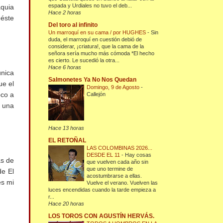
espada y Urdiales no tuvo el deb...
aquia
Hace 2 horas
 éste
Del toro al infinito
Un marroquí en su cama / por HUGHES
-
Sin
duda, el marroquí en cuestión debió de
considerar, ¡criatura!, que la cama de la
señora sería mucho más cómoda *El hecho
es cierto. Le sucedió la otra...
Hace 6 horas
única
Salmonetes Ya No Nos Quedan
ue el
Domingo, 9 de Agosto
-
oco a
Callejón
n una
Hace 13 horas
EL RETOÑAL
LAS COLOMBINAS 2026...
DESDE EL 11
-
Hay cosas
ás de
que vuelven cada año sin
que uno termine de
de El
acostumbrarse a ellas.
es mi
Vuelve el verano. Vuelven las
luces encendidas cuando la tarde empieza a
r...
Hace 20 horas
LOS TOROS CON AGUSTÍN HERVÁS.