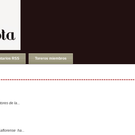
tarios RSS
Toreros miembros
ores de la...
aflorense ha...