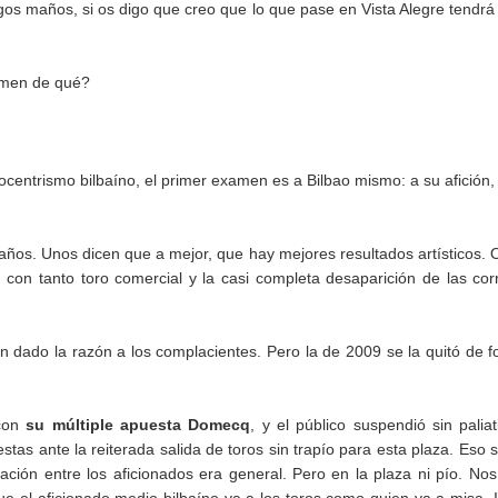
os maños, si os digo que creo que lo que pase en Vista Alegre tendr
amen de qué?
ocentrismo bilbaíno, el primer examen es a Bilbao mismo: a su afición,
ños. Unos dicen que a mejor, que hay mejores resultados artísticos. 
con tanto toro comercial y la casi completa desaparición de las cor
han dado la razón a los complacientes. Pero la de 2009 se la quitó de 
 con
su múltiple apuesta Domecq
, y el público suspendió sin paliat
as ante la reiterada salida de toros sin trapío para esta plaza. Eso s
gnación entre los aficionados era general. Pero en la plaza ni pío. No