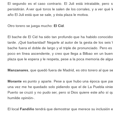
El segundo es el caso contrario. El Juli está intratable, per
persistirán. A ver qué toros le salen de los corrales, y a ver qué
año El Juli está que se sale, y ésta plaza le motiva.
Otro torero se juega mucho:
El Cid
.
El bache de El Cid ha sido tan profundo que ha habido conocidos
tarde. ¡Qué barbaridad! Negarle al autor de la gesta de los seis
bache fuera el doble de largo y el triple de pronunciado. Pero
poco en línea ascendente, y creo que llega a Bilbao en un bue
plaza que le espera y le respeta, pese a la poca memoria de algu
Manzanares
, que quedó fuera de Madrid, es otro torero al que se
Morante
es punto y aparte. Pese a que hubo una época que pare
una vez me he quedado solo pidiendo que el de La Puebla viniera
Puerto se cruzó y no pudo ser, pero si Dios quiere este año sí 
humilde opinión-.
El local
Fandiño
tendrá que demostrar que merece su inclusión en