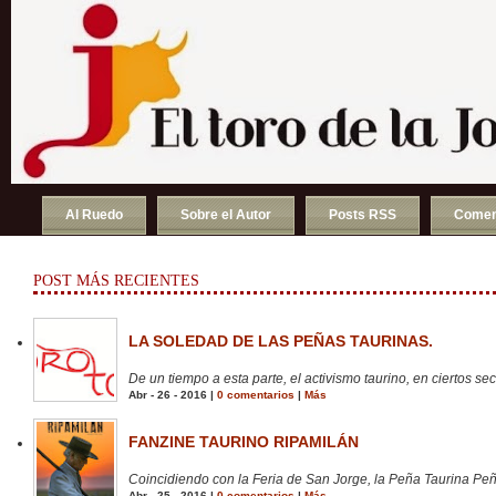
Al Ruedo
Sobre el Autor
Posts RSS
Comen
POST MÁS RECIENTES
LA SOLEDAD DE LAS PEÑAS TAURINAS.
De un tiempo a esta parte, el activismo taurino, en ciertos sect
Abr - 26 - 2016 |
0 comentarios
|
Más
FANZINE TAURINO RIPAMILÁN
Coincidiendo con la Feria de San Jorge, la Peña Taurina Peñ
Abr - 25 - 2016 |
0 comentarios
|
Más