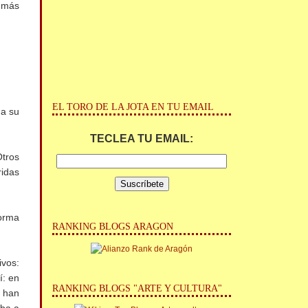
á más
EL TORO DE LA JOTA EN TU EMAIL
 a su
TECLEA TU EMAIL:
Otros
ridas
forma
RANKING BLOGS ARAGON
ivos:
í: en
RANKING BLOGS "ARTE Y CULTURA"
s han