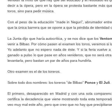
vendido la moto de que hay que ser educado y el resultado es qu
decir a la ópera, pero en la ópera se protesta bastante más que 
toros, sino para pedir música.
Con el peso de la educación “made in Neguri”, abrumador entre
que la única barrera que se opone a que la pérdida de identidad c
La Junta dijo que haría autocrítica, y se nos dice que los
Ventorr
venir a Bilbao. Por cómo pasen el examen los toros, veremos si 
Yo adelanto que no espero nada de éste. Y si la feria vuelve 
ganado a pulso lo que pase en años venideros, que no será otra 
levantarla, pero bastan un par de años para hundirla.
Otro examen es el de los toreros.
Sobre todo dos nombres: los toreros “de Bilbao”
Ponce
y
El Juli
.
El primero, desaparecido en Madrid y con una sola comparencia
certifica la decadencia que viene mostrando toda esta temporada,
veo muy mal este año, pero que creo que no hay que precipitarse 