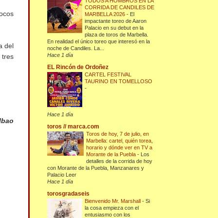
TODOS A HOMBROS EN LA
CORRIDA DE CANDILES DE
pocos
MARBELLA 2026
-
El
impactante toreo de Aaron
Palacio en su debut en la
plaza de toros de Marbella.
En realidad el único toreo que interesó en la
a del
noche de Candiles. La...
Hace 1 día
 tres
EL Rincón de Ordoñez
CARTEL FESTIVAL
TAURINO EN TOMELLOSO
-
Hace 1 día
lbao
toros // marca.com
Toros de hoy, 7 de julio, en
Marbella: cartel, quién torea,
horario y dónde ver en TV a
Morante de la Puebla
-
Los
detalles de la corrida de hoy
con Morante de la Puebla, Manzanares y
Palacio Leer
Hace 1 día
torosgradaseis
Bienvenido Mr. Marshall
-
Si
la cosa empieza con el
entusiasmo con los