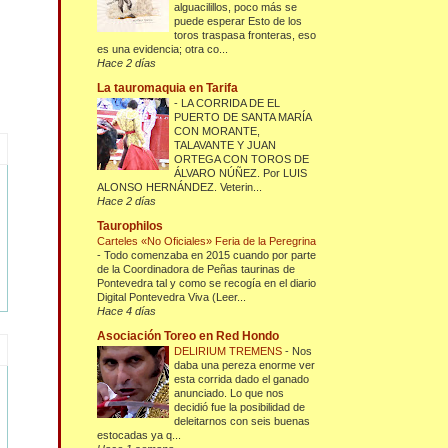
alguacilillos, poco más se
puede esperar Esto de los
toros traspasa fronteras, eso
es una evidencia; otra co...
Hace 2 días
La tauromaquia en Tarifa
-
LA CORRIDA DE EL
PUERTO DE SANTA MARÍA
CON MORANTE,
TALAVANTE Y JUAN
ORTEGA CON TOROS DE
ÁLVARO NÚÑEZ. Por LUIS
ALONSO HERNÁNDEZ. Veterin...
Hace 2 días
Taurophilos
Carteles «No Oficiales» Feria de la Peregrina
-
Todo comenzaba en 2015 cuando por parte
de la Coordinadora de Peñas taurinas de
Pontevedra tal y como se recogía en el diario
Digital Pontevedra Viva (Leer...
Hace 4 días
Asociación Toreo en Red Hondo
DELIRIUM TREMENS
-
Nos
daba una pereza enorme ver
esta corrida dado el ganado
anunciado. Lo que nos
decidió fue la posibilidad de
deleitarnos con seis buenas
estocadas ya q...