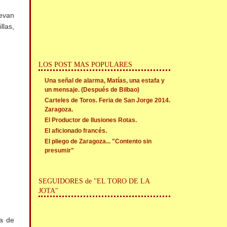
levan
las,
LOS POST MAS POPULARES
Una señal de alarma, Matías, una estafa y
un mensaje. (Después de Bilbao)
Carteles de Toros. Feria de San Jorge 2014.
Zaragoza.
El Productor de Ilusiones Rotas.
El aficionado francés.
El pliego de Zaragoza... "Contento sin
presumir"
SEGUIDORES de "EL TORO DE LA
JOTA"
da de