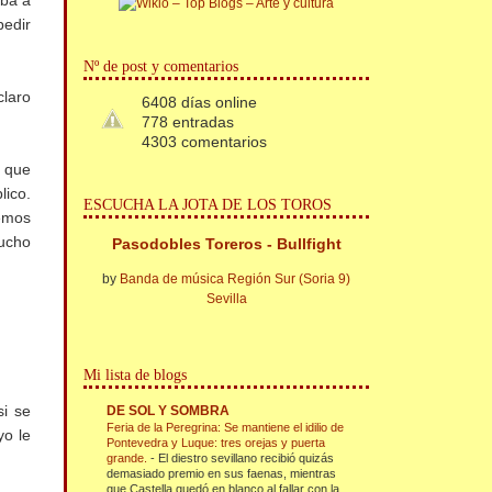
Iba a
pedir
Nº de post y comentarios
claro
6408 días online
778 entradas
4303 comentarios
 que
lico.
ESCUCHA LA JOTA DE LOS TOROS
remos
mucho
Pasodobles Toreros - Bullfight
by
Banda de música Región Sur (Soria 9)
Sevilla
Mi lista de blogs
si se
DE SOL Y SOMBRA
Feria de la Peregrina: Se mantiene el idilio de
yo le
Pontevedra y Luque: tres orejas y puerta
grande.
-
El diestro sevillano recibió quizás
demasiado premio en sus faenas, mientras
que Castella quedó en blanco al fallar con la