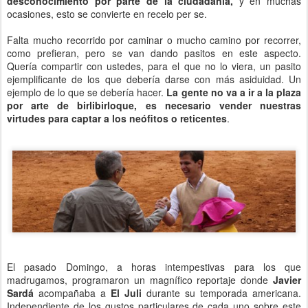
desconocimiento por parte de la ciudadanía,
y en muchas
ocasiones, esto se convierte en recelo per se.
Falta mucho recorrido por caminar o mucho camino por recorrer,
como prefieran, pero se van dando pasitos en este aspecto.
Quería compartir con ustedes, para el que no lo viera, un pasito
ejemplificante de los que debería darse con más asiduidad. Un
ejemplo de lo que se debería hacer.
La gente no va a ir a la plaza
por arte de birlibirloque, es necesario vender nuestras
virtudes para captar a los neófitos o reticentes
.
El pasado Domingo, a horas intempestivas para los que
madrugamos, programaron un magnífico reportaje donde
Javier
Sardá
acompañaba a
El Juli
durante su temporada americana.
Independiente de los gustos particulares de cada uno sobre este