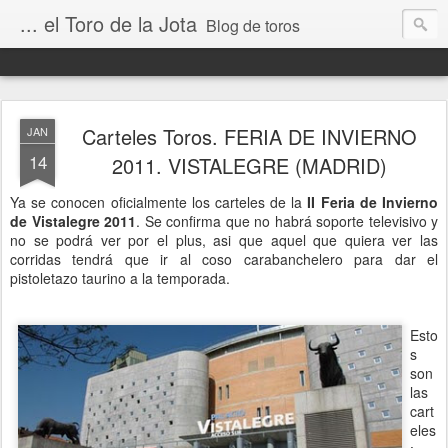
... el Toro de la Jota
Blog de toros
Carteles Toros. FERIA DE INVIERNO
JAN
14
2011. VISTALEGRE (MADRID)
Ya se conocen oficialmente los carteles de la
II Feria de Invierno
de Vistalegre 2011
. Se confirma que no habrá soporte televisivo y
no se podrá ver por el plus, asi que aquel que quiera ver las
corridas tendrá que ir al coso carabanchelero para dar el
pistoletazo taurino a la temporada.
Esto
s
son
las
cart
eles