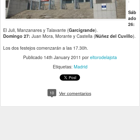
:
Sáb
ado
26:
El Juli, Manzanares y Talavante (
Garcigrande
).
Domingo 27:
Juan Mora, Morante y Castella (
Núñez del Cuvillo
).
Los dos festejos comenzarán a las 17.30h.
Publicado
14th January 2011
por
eltorodelajota
Etiquetas:
Madrid
10
Ver comentarios