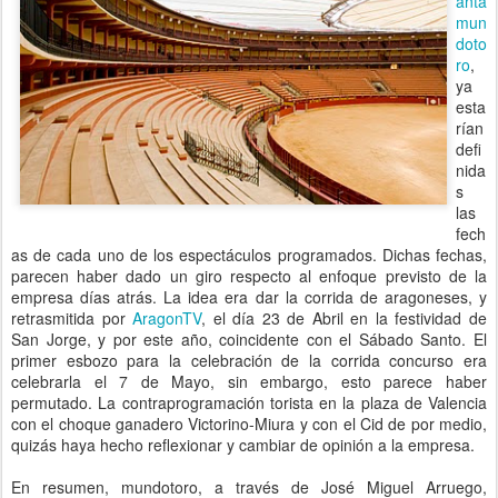
anta
mun
doto
ro
,
ya
esta
rían
defi
nida
s
las
fech
as de cada uno de los espectáculos programados. Dichas fechas,
parecen haber dado un giro respecto al enfoque previsto de la
empresa días atrás. La idea era dar la corrida de aragoneses, y
retrasmitida por
AragonTV
, el día 23 de Abril en la festividad de
San Jorge, y por este año, coincidente con el Sábado Santo. El
primer esbozo para la celebración de la corrida concurso era
celebrarla el 7 de Mayo, sin embargo, esto parece haber
permutado. La contraprogramación torista en la plaza de Valencia
con el choque ganadero Victorino-Miura y con el Cid de por medio,
quizás haya hecho reflexionar y cambiar de opinión a la empresa.
En resumen, mundotoro, a través de
José Miguel Arruego,