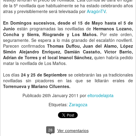
de la 5ª novillada que habitualmente se ha estado celebrando años
atras y previsiblemente será televisada por
AragónTV
.
En Domingos sucesivos, desde el 15 de Mayo hasta el 5 de
Junio
están programadas las novilladas de
Hermanos Lozano,
Concha y Sierra, Ríogrande y Los Maños.
Por este orden,
seguramente. Se espera a lo más granado del escalafón novilleril.
Parecen confirmados
Thomas Duffou, Juan del Alamo, López
Simón Alejandro Enriquez, Damián Castaño, Victor Barrio,
Adrian de Torres y el local Imanol Sánchez,
quien habría pedido
matar la novillada de Los Maños.
Los días
24 y 25 de Septiembre
se celebrarán las ya tradicionales
novilladas sin picadores en las que se lidiarán erales de
Torrenueva y Mariano Cifuentes.
Publicado
26th January 2011
por
eltorodelajota
Etiquetas:
Zaragoza
28
Ver comentarios