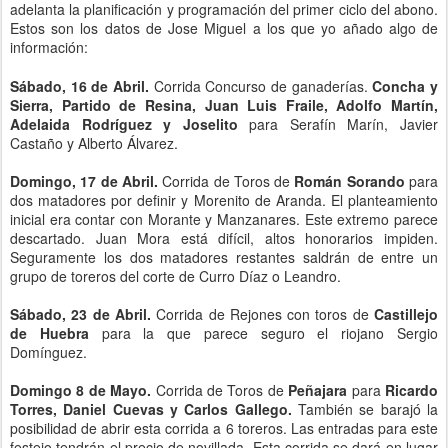
adelanta la planificación y programación del primer ciclo del abono.
Estos son los datos de Jose Miguel a los que yo añado algo de
información:
Sábado, 16 de Abril.
Corrida Concurso de ganaderías.
Concha y
Sierra, Partido de Resina, Juan Luis Fraile, Adolfo Martín,
Adelaida Rodríguez y Joselito
para Serafín Marín, Javier
Castaño y Alberto Álvarez.
Domingo, 17 de Abril.
Corrida de Toros de
Román Sorando
para
dos matadores por definir y Morenito de Aranda. El planteamiento
inicial era contar con Morante y Manzanares. Este extremo parece
descartado. Juan Mora está difícil, altos honorarios impiden.
Seguramente los dos matadores restantes saldrán de entre un
grupo de toreros del corte de Curro Díaz o Leandro.
Sábado, 23 de Abril.
Corrida de Rejones con toros de
Castillejo
de Huebra
para la que parece seguro el riojano Sergio
Domínguez.
Domingo 8 de Mayo.
Corrida de Toros de
Peñajara
para
Ricardo
Torres, Daniel Cuevas y
Carlos Gallego
.
También se barajó la
posibilidad de abrir esta corrida a 6 toreros. Las entradas para este
festejo tendrán el precio de novillada. Esta corrida se dará en lugar