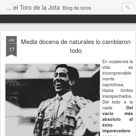
... el Toro de la Jota
Blog de toros
Media docena de naturales lo cambiaron
JAN
17
todo
En ocasiones la
vida es
incomprensible
mente
caprichosa.
Hasta límites
insospechados.
Del todo a la
nada.
Del
vacío más
absoluto al
éxito
imperecedero