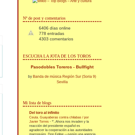
Nº de post y comentarios
6406 días online
778 entradas
4303 comentarios
ESCUCHA LA JOTA DE LOS TOROS
Pasodobles Toreros - Bullfight
by
Banda de música Región Sur (Soria 9)
Sevilla
Mi lista de blogs
Del toro al infinito
Ceuta. Guayaberas contra chilabas / por
Javier Torres
-
*'..Ahora nos invaden y la
reacción del presidente español es
agradecer la cooperación a las autoridades
marroquíes. Don Felipe —según una agencia