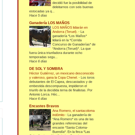
decidió fue la posibilidad de
deleitarnos con seis buenas
estocadas ya q...
Hace 5 días
Ganadería LOS MAÑOS
LOS MAÑOS lidiarán en
Andorra (Teruel).
-
La
ganadería *Los Maños*
lidiará en la *Corrida
Concurso de Ganaderías* de
*Andorra (Teruel)*. La que
fuera única triunfadora durante ocho
temporadas segu...
Hace 6 días
DE SOL Y SOMBRA
Héctor Gutiérrez, un mexicano desconocido
y valeroso, gana la Copa Chenel.
-
Los toros
debutantes de El Capea, descastados y de
embestida descompuesta, impidieron el
triunfo de la decidida terna de finalistas. Por
Antonio Lorca. Héc...
Hace 6 días
Encastes Bravos
Ana Romero, el santacoloma
indómito
-
La ganadería de
*Ana Romero* es una de las
grandes referencias del
encaste *Santa Coloma-
Buendía*. En la finca *Las