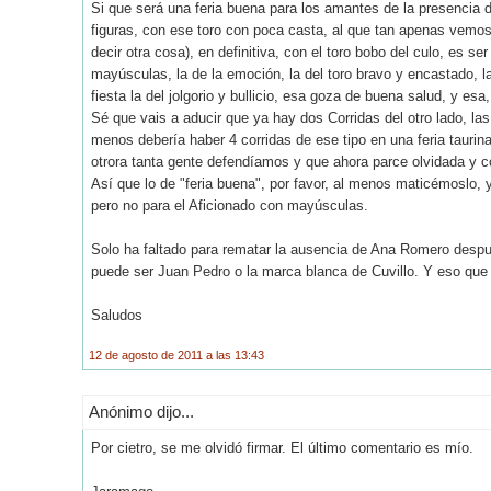
Si que será una feria buena para los amantes de la presencia de
figuras, con ese toro con poca casta, al que tan apenas vemos 
decir otra cosa), en definitiva, con el toro bobo del culo, es s
mayúsculas, la de la emoción, la del toro bravo y encastado, la d
fiesta la del jolgorio y bullicio, esa goza de buena salud, y es
Sé que vais a aducir que ya hay dos Corridas del otro lado, las
menos debería haber 4 corridas de ese tipo en una feria taurina 
otrora tanta gente defendíamos y que ahora parce olvidada y 
Así que lo de "feria buena", por favor, al menos maticémoslo, y
pero no para el Aficionado con mayúsculas.
Solo ha faltado para rematar la ausencia de Ana Romero despu
puede ser Juan Pedro o la marca blanca de Cuvillo. Y eso que 
Saludos
12 de agosto de 2011 a las 13:43
Anónimo dijo...
Por cietro, se me olvidó firmar. El último comentario es mío.