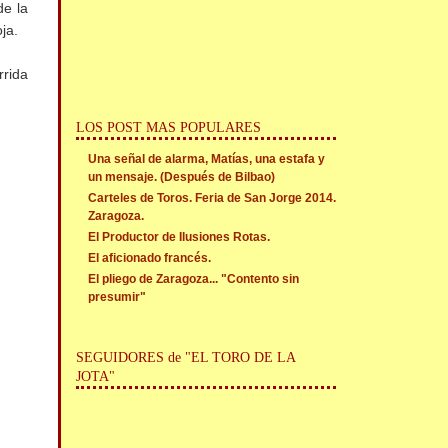
de la
ja.
rrida
LOS POST MAS POPULARES
Una señal de alarma, Matías, una estafa y
un mensaje. (Después de Bilbao)
Carteles de Toros. Feria de San Jorge 2014.
Zaragoza.
El Productor de Ilusiones Rotas.
El aficionado francés.
El pliego de Zaragoza... "Contento sin
presumir"
SEGUIDORES de "EL TORO DE LA
JOTA"