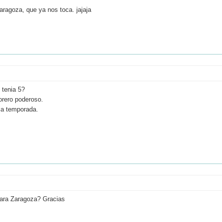
aragoza, que ya nos toca. jajaja
 tenia 5?
torero poderoso.
la temporada.
para Zaragoza? Gracias