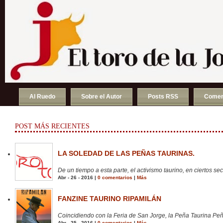
Al Ruedo
Sobre el Autor
Posts RSS
Comen
POST MÁS RECIENTES
LA SOLEDAD DE LAS PEÑAS TAURINAS.
De un tiempo a esta parte, el activismo taurino, en ciertos sect
Abr - 26 - 2016 |
0 comentarios
|
Más
FANZINE TAURINO RIPAMILÁN
Coincidiendo con la Feria de San Jorge, la Peña Taurina Peñ
Abr - 25 - 2016 |
0 comentarios
|
Más