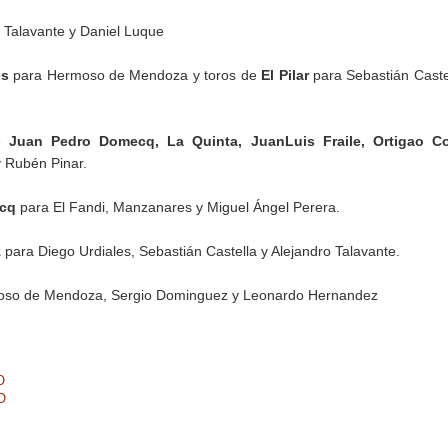
o Talavante y Daniel Luque
es
para Hermoso de Mendoza y toros de
El Pilar
para Sebastián Caste
de
Juan Pedro Domecq, La Quinta, JuanLuis Fraile, Ortigao Co
y Rubén Pinar.
ecq
para El Fandi, Manzanares y Miguel Ángel Perera.
z
para Diego Urdiales, Sebastián Castella y Alejandro Talavante.
so de Mendoza, Sergio Dominguez y Leonardo Hernandez
O
O