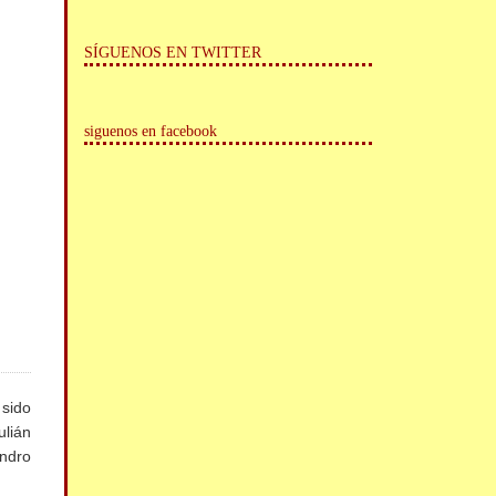
SÍGUENOS EN TWITTER
siguenos en facebook
 sido
ulián
ndro