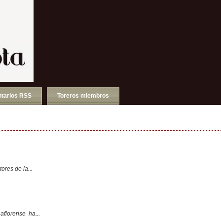
tarios RSS
Toreros miembros
ores de la...
aflorense ha...