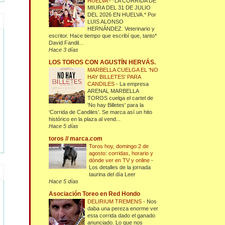
HUELVA
-
*LA CORRIDA DE
MIURA DEL 31 DE JULIO
DEL 2026 EN HUELVA.* Por
LUIS ALONSO
HERNÁNDEZ. Veterinario y
escritor. Hace tiempo que escribí que, tanto*
David Fandil...
Hace 3 días
LOS TOROS CON AGUSTÍN HERVÁS.
MARBELLA CUELGA EL 'NO
HAY BILLETES' PARA
CANDILES
-
La empresa
ARENAL MARBELLA
TOROS cuelga el cartel de
'No hay Billetes' para la
‘Corrida de Candiles’. Se marca así un hito
histórico en la plaza al vend...
Hace 5 días
toros // marca.com
Toros hoy, domingo 2 de
agosto: corridas, horario y
dónde ver en TV y online
-
Los detalles de la jornada
taurina del día Leer
Hace 5 días
Asociación Toreo en Red Hondo
DELIRIUM TREMENS
-
Nos
daba una pereza enorme ver
esta corrida dado el ganado
anunciado. Lo que nos