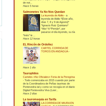
de not...
Hace 5 horas
Salmonetes Ya No Nos Quedan
La leyenda de Abilio
-
a
leyenda de Abilio *[Este año,
días 7, 8 y 9 de Agosto]*
*Ignacio Ruiz Quintano*
*Abc* A *Pemán*, por
pasarse el día leyendo, su tía
*Inés* le ...
Hace 12 horas
EL Rincón de Ordoñez
CARTEL CORRIDA DE
TOROS EN ANDAGUA
-
Hace 1 día
Taurophilos
Carteles «No Oficiales» Feria de la Peregrina
-
Todo comenzaba en 2015 cuando por parte
de la Coordinadora de Peñas taurinas de
Pontevedra tal y como se recogía en el diario
Digital Pontevedra Viva (Leer...
Hace 2 días
La tauromaquia en Tarifa
LA CORRIDA DE MIURA EN