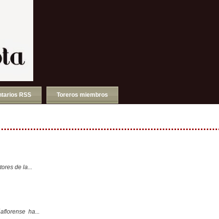
tarios RSS
Toreros miembros
ores de la...
aflorense ha...