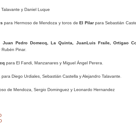
o Talavante y Daniel Luque
es
para Hermoso de Mendoza y toros de
El Pilar
para Sebastián Caste
de
Juan Pedro Domecq, La Quinta, JuanLuis Fraile, Ortigao Co
y Rubén Pinar.
ecq
para El Fandi, Manzanares y Miguel Ángel Perera.
z
para Diego Urdiales, Sebastián Castella y Alejandro Talavante.
so de Mendoza, Sergio Dominguez y Leonardo Hernandez
O
O