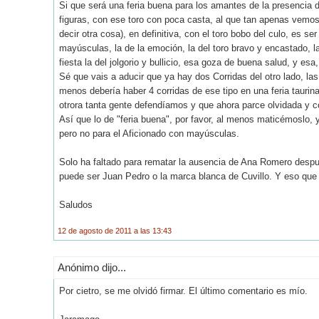
Si que será una feria buena para los amantes de la presencia de
figuras, con ese toro con poca casta, al que tan apenas vemos 
decir otra cosa), en definitiva, con el toro bobo del culo, es s
mayúsculas, la de la emoción, la del toro bravo y encastado, la d
fiesta la del jolgorio y bullicio, esa goza de buena salud, y es
Sé que vais a aducir que ya hay dos Corridas del otro lado, las
menos debería haber 4 corridas de ese tipo en una feria taurina 
otrora tanta gente defendíamos y que ahora parce olvidada y 
Así que lo de "feria buena", por favor, al menos maticémoslo, y
pero no para el Aficionado con mayúsculas.
Solo ha faltado para rematar la ausencia de Ana Romero despu
puede ser Juan Pedro o la marca blanca de Cuvillo. Y eso que 
Saludos
12 de agosto de 2011 a las 13:43
Anónimo dijo...
Por cietro, se me olvidó firmar. El último comentario es mío.