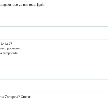
aragoza, que ya nos toca. jajaja
 tenia 5?
torero poderoso.
la temporada.
para Zaragoza? Gracias