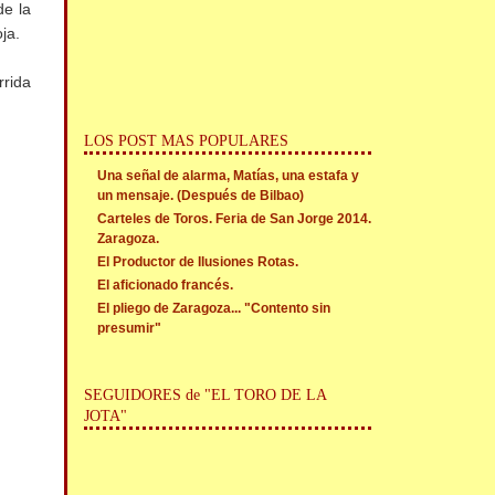
de la
ja.
rrida
LOS POST MAS POPULARES
Una señal de alarma, Matías, una estafa y
un mensaje. (Después de Bilbao)
Carteles de Toros. Feria de San Jorge 2014.
Zaragoza.
El Productor de Ilusiones Rotas.
El aficionado francés.
El pliego de Zaragoza... "Contento sin
presumir"
SEGUIDORES de "EL TORO DE LA
JOTA"