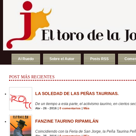
Al Ruedo
Sobre el Autor
Posts RSS
Comen
POST MÁS RECIENTES
LA SOLEDAD DE LAS PEÑAS TAURINAS.
De un tiempo a esta parte, el activismo taurino, en ciertos sect
Abr - 26 - 2016 |
0 comentarios
|
Más
FANZINE TAURINO RIPAMILÁN
Coincidiendo con la Feria de San Jorge, la Peña Taurina Peñ
Abr - 25 - 2016 |
0 comentarios
|
Más