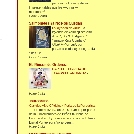
partidos políticos y de los
impresentables que los —y nos—
mangone**...
Hace 1 hora
Salmonetes Ya No Nos Quedan
La leyenda de Abilio
-
a
leyenda de Abilio *[Este año,
días 7, 8 y 9 de Agosto]*
*Ignacio Ruiz Quintano*
*Abc* A *Pemán*, por
pasarse el día leyendo, su tía
*Inés* le ...
Hace 5 horas
EL Rincón de Ordoñez
CARTEL CORRIDA DE
TOROS EN ANDAGUA
-
Hace 1 día
Taurophilos
Carteles «No Oficiales» Feria de la Peregrina
-
Todo comenzaba en 2015 cuando por parte
de la Coordinadora de Peñas taurinas de
Pontevedra tal y como se recogía en el diario
Digital Pontevedra Viva (Leer...
Hace 1 día