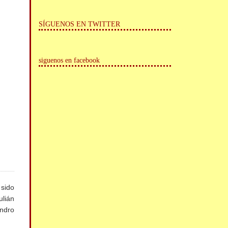
SÍGUENOS EN TWITTER
siguenos en facebook
 sido
ulián
ndro