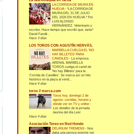
La tauromaquia en Tarifa
LA CORRIDA DE MIURA EN
HUELVA
-
*LA CORRIDA DE
MIURA DEL 31 DE JULIO
DEL 2026 EN HUELVA.* Por
LUIS ALONSO
HERNÁNDEZ. Veterinario y
escritor. Hace tiempo que escribí que, tanto*
David Fandil...
Hace 3 días
LOS TOROS CON AGUSTÍN HERVÁS.
MARBELLA CUELGA EL 'NO
HAY BILLETES' PARA
CANDILES
-
La empresa
ARENAL MARBELLA
TOROS cuelga el cartel de
'No hay Billetes' para la
‘Corrida de Candiles’. Se marca así un hito
histórico en la plaza al vend...
Hace 4 días
toros // marca.com
Toros hoy, domingo 2 de
agosto: corridas, horario y
dónde ver en TV y online
-
Los detalles de la jornada
taurina del día Leer
Hace 4 días
Asociación Toreo en Red Hondo
DELIRIUM TREMENS
-
Nos
daba una pereza enorme ver