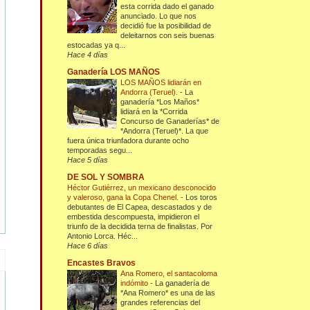
esta corrida dado el ganado
anunciado. Lo que nos
decidió fue la posibilidad de
deleitarnos con seis buenas
estocadas ya q...
Hace 4 días
Ganadería LOS MAÑOS
LOS MAÑOS lidiarán en
Andorra (Teruel).
-
La
ganadería *Los Maños*
lidiará en la *Corrida
Concurso de Ganaderías* de
*Andorra (Teruel)*. La que
fuera única triunfadora durante ocho
temporadas segu...
Hace 5 días
DE SOL Y SOMBRA
Héctor Gutiérrez, un mexicano desconocido
y valeroso, gana la Copa Chenel.
-
Los toros
debutantes de El Capea, descastados y de
embestida descompuesta, impidieron el
triunfo de la decidida terna de finalistas. Por
Antonio Lorca. Héc...
Hace 6 días
Encastes Bravos
Ana Romero, el santacoloma
indómito
-
La ganadería de
*Ana Romero* es una de las
grandes referencias del