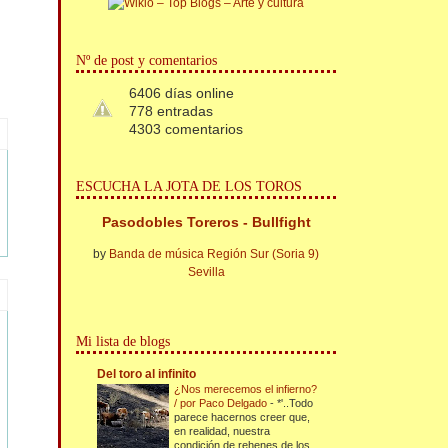
Nº de post y comentarios
6406 días online
778 entradas
4303 comentarios
ESCUCHA LA JOTA DE LOS TOROS
Pasodobles Toreros - Bullfight
by
Banda de música Región Sur (Soria 9)
Sevilla
Mi lista de blogs
Del toro al infinito
¿Nos merecemos el infierno?
/ por Paco Delgado
-
*'..Todo
parece hacernos creer que,
en realidad, nuestra
condición de rehenes de los