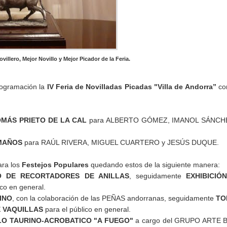
villero, Mejor Novillo y Mejor Picador de la Feria.
programación la
IV Feria de Novilladas Picadas "Villa de Andorra”
con
OMÁS PRIETO DE LA CAL
para ALBERTO GÓMEZ, IMANOL SÁNCH
MAÑOS
para RAÚL RIVERA, MIGUEL CUARTERO y JESÚS DUQUE.
ara los
Festejos Populares
quedando estos de la siguiente manera:
 DE RECORTADORES DE ANILLAS
, seguidamente
EXHIBICIÓ
ico en general.
INO
, con la colaboración de las PEÑAS andorranas, seguidamente
TO
E VAQUILLAS
para el público en general.
O TAURINO-ACROBATICO "A FUEGO"
a cargo del GRUPO ARTE 