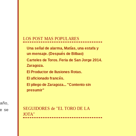
LOS POST MAS POPULARES
Una señal de alarma, Matías, una estafa y
un mensaje. (Después de Bilbao)
Carteles de Toros. Feria de San Jorge 2014.
Zaragoza.
El Productor de Ilusiones Rotas.
El aficionado francés.
El pliego de Zaragoza... "Contento sin
presumir"
 año,
SEGUIDORES de "EL TORO DE LA
ue se
JOTA"