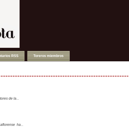
tarios RSS
Toreros miembros
ores de la...
aflorense ha...