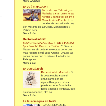
Hace 22 horas
toros // marca.com
Toros de hoy, 7 de julio, en
Marbella: cartel, quién torea,
horario y dónde ver en TV a
Morante de la Puebla
-
Los
detalles de la corrida de hoy
con Morante de la Puebla, Manzanares y
Palacio Leer
Hace 1 día
Del toro al infinito
«SÁNCHEZ MAZAS, ESCRITOR Y POETA»
/ por José Mª García de Tuñón
-
*'..Sánchez
Mazas fue sin duda el intelectual por el que
más respeto sintió José Antonio. Una de las
pocas cartas que escribió el fundador de
Falange an...
Hace 1 día
torosgradaseis
Bienvenido Mr. Marshall
-
Si
la cosa empieza con el
entusiasmo con los
alguacilillos, poco más se
puede esperar Esto de los
toros traspasa fronteras, eso
es una evidencia; otra co...
Hace 1 día
La tauromaquia en Tarifa
-
LA CORRIDA DE EL