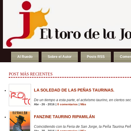
Al Ruedo
Sobre el Autor
Posts RSS
Comen
POST MÁS RECIENTES
LA SOLEDAD DE LAS PEÑAS TAURINAS.
De un tiempo a esta parte, el activismo taurino, en ciertos sect
Abr - 26 - 2016 |
0 comentarios
|
Más
FANZINE TAURINO RIPAMILÁN
Coincidiendo con la Feria de San Jorge, la Peña Taurina Peñ
Abr - 25 - 2016 |
0 comentarios
|
Más