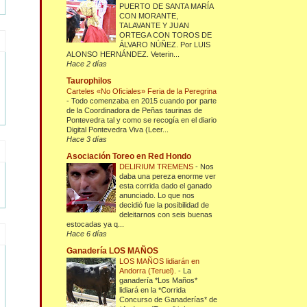
PUERTO DE SANTA MARÍA
CON MORANTE,
TALAVANTE Y JUAN
ORTEGA CON TOROS DE
ÁLVARO NÚÑEZ. Por LUIS
ALONSO HERNÁNDEZ. Veterin...
Hace 2 días
Taurophilos
Carteles «No Oficiales» Feria de la Peregrina
-
Todo comenzaba en 2015 cuando por parte
de la Coordinadora de Peñas taurinas de
Pontevedra tal y como se recogía en el diario
Digital Pontevedra Viva (Leer...
Hace 3 días
Asociación Toreo en Red Hondo
DELIRIUM TREMENS
-
Nos
daba una pereza enorme ver
esta corrida dado el ganado
anunciado. Lo que nos
decidió fue la posibilidad de
deleitarnos con seis buenas
estocadas ya q...
Hace 6 días
Ganadería LOS MAÑOS
LOS MAÑOS lidiarán en
Andorra (Teruel).
-
La
ganadería *Los Maños*
lidiará en la *Corrida
Concurso de Ganaderías* de