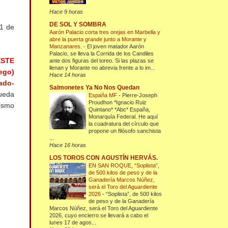
Hace 9 horas
DE SOL Y SOMBRA
11 de
Aarón Palacio corta tres orejas en Marbella y
abre la puerta grande junto a Morante y
Manzanares.
-
El joven matador Aarón
Palacio, se lleva la Corrida de los Candiles
ESTE
ante dos figuras del toreo. Si las plazas se
llenan y Morante no abrevia frente a lo im...
lego)
Hace 14 horas
ado-
Salmonetes Ya No Nos Quedan
pueda
España MF
-
Pierre-Joseph
Proudhon *Ignacio Ruiz
mismo
Quintano* *Abc* España,
Monarquía Federal. He aquí
la cuadratura del círculo que
propone un filósofo sanchista
...
Hace 16 horas
LOS TOROS CON AGUSTÍN HERVÁS.
EN SAN ROQUE, “Soplista”,
de 500 kilos de peso y de la
Ganadería Marcos Núñez,
será el Toro del Aguardiente
2026
-
“Soplista”, de 500 kilos
de peso y de la Ganadería
Marcos Núñez, será el Toro del Aguardiente
2026, cuyo encierro se llevará a cabo el
lunes 17 de agos...