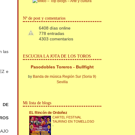
Nº de post y comentarios
6408 días online
778 entradas
4303 comentarios
 las
ESCUCHA LA JOTA DE LOS TOROS
Pasodobles Toreros - Bullfight
EZ e
by
Banda de música Región Sur (Soria 9)
Sevilla
Mi lista de blogs
N DE
EL Rincón de Ordoñez
CARTEL FESTIVAL
ROS
TAURINO EN TOMELLOSO
-
BAJO