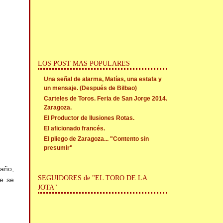
LOS POST MAS POPULARES
Una señal de alarma, Matías, una estafa y
un mensaje. (Después de Bilbao)
Carteles de Toros. Feria de San Jorge 2014.
Zaragoza.
El Productor de Ilusiones Rotas.
El aficionado francés.
El pliego de Zaragoza... "Contento sin
presumir"
 año,
SEGUIDORES de "EL TORO DE LA
ue se
JOTA"