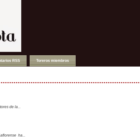
tarios RSS
Toreros miembros
ores de la...
aflorense ha...