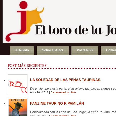
Al Ruedo
Sobre el Autor
Posts RSS
Comen
POST MÁS RECIENTES
LA SOLEDAD DE LAS PEÑAS TAURINAS.
De un tiempo a esta parte, el activismo taurino, en ciertos sect
Abr - 26 - 2016 |
0 comentarios
|
Más
FANZINE TAURINO RIPAMILÁN
Coincidiendo con la Feria de San Jorge, la Peña Taurina Peñ
Abr - 25 - 2016 |
0 comentarios
|
Más