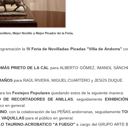
villero, Mejor Novillo y Mejor Picador de la Feria.
programación la
IV Feria de Novilladas Picadas "Villa de Andorra”
con
OMÁS PRIETO DE LA CAL
para ALBERTO GÓMEZ, IMANOL SÁNCH
MAÑOS
para RAÚL RIVERA, MIGUEL CUARTERO y JESÚS DUQUE.
ara los
Festejos Populares
quedando estos de la siguiente manera:
 DE RECORTADORES DE ANILLAS
, seguidamente
EXHIBICIÓ
ico en general.
INO
, con la colaboración de las PEÑAS andorranas, seguidamente
TO
E VAQUILLAS
para el público en general.
O TAURINO-ACROBATICO "A FUEGO"
a cargo del GRUPO ARTE 