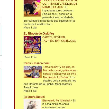
TODOS A HOMBROS EN LA
CORRIDA DE CANDILES DE
MARBELLA 2026
-
El
impactante toreo de Aaron
Palacio en su debut en la
plaza de toros de Marbella.
En realidad el único toreo que interesó en la
noche de Candiles. La...
Hace 1 día
EL Rincón de Ordoñez
CARTEL FESTIVAL
TAURINO EN TOMELLOSO
-
Hace 1 día
toros // marca.com
Toros de hoy, 7 de julio, en
Marbella: cartel, quién torea,
horario y dónde ver en TV a
Morante de la Puebla
-
Los
detalles de la corrida de hoy
con Morante de la Puebla, Manzanares y
Palacio Leer
Hace 1 día
torosgradaseis
Bienvenido Mr. Marshall
-
Si
la cosa empieza con el
entusiasmo con los