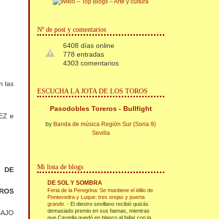
Nº de post y comentarios
6408 días online
778 entradas
4303 comentarios
 las
ESCUCHA LA JOTA DE LOS TOROS
Pasodobles Toreros - Bullfight
EZ e
by
Banda de música Región Sur (Soria 9)
Sevilla
Mi lista de blogs
N DE
DE SOL Y SOMBRA
Feria de la Peregrina: Se mantiene el idilio de
ROS
Pontevedra y Luque: tres orejas y puerta
grande.
-
El diestro sevillano recibió quizás
demasiado premio en sus faenas, mientras
BAJO
que Castella quedó en blanco al fallar con la