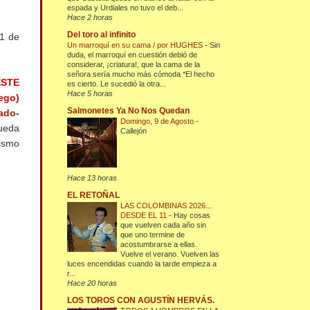
espada y Urdiales no tuvo el deb...
Hace 2 horas
Del toro al infinito
11 de
Un marroquí en su cama / por HUGHES
-
Sin
duda, el marroquí en cuestión debió de
considerar, ¡criatura!, que la cama de la
señora sería mucho más cómoda *El hecho
ESTE
es cierto. Le sucedió la otra...
Hace 5 horas
lego)
Salmonetes Ya No Nos Quedan
ado-
Domingo, 9 de Agosto
-
pueda
Callejón
mismo
Hace 13 horas
EL RETOÑAL
LAS COLOMBINAS 2026...
DESDE EL 11
-
Hay cosas
que vuelven cada año sin
que uno termine de
acostumbrarse a ellas.
Vuelve el verano. Vuelven las
luces encendidas cuando la tarde empieza a
r...
Hace 20 horas
LOS TOROS CON AGUSTÍN HERVÁS.