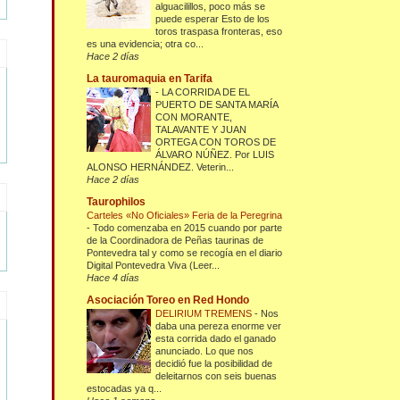
alguacilillos, poco más se
puede esperar Esto de los
toros traspasa fronteras, eso
es una evidencia; otra co...
Hace 2 días
La tauromaquia en Tarifa
-
LA CORRIDA DE EL
PUERTO DE SANTA MARÍA
CON MORANTE,
TALAVANTE Y JUAN
ORTEGA CON TOROS DE
ÁLVARO NÚÑEZ. Por LUIS
ALONSO HERNÁNDEZ. Veterin...
Hace 2 días
Taurophilos
Carteles «No Oficiales» Feria de la Peregrina
-
Todo comenzaba en 2015 cuando por parte
de la Coordinadora de Peñas taurinas de
Pontevedra tal y como se recogía en el diario
Digital Pontevedra Viva (Leer...
Hace 4 días
Asociación Toreo en Red Hondo
DELIRIUM TREMENS
-
Nos
daba una pereza enorme ver
esta corrida dado el ganado
anunciado. Lo que nos
decidió fue la posibilidad de
deleitarnos con seis buenas
estocadas ya q...