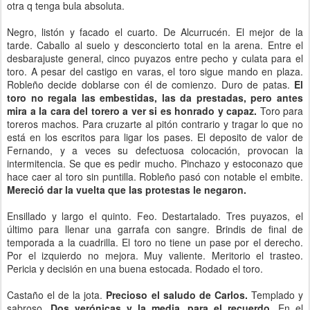
otra q tenga bula absoluta.
Negro, listón y facado el cuarto. De Alcurrucén. El mejor de la
tarde. Caballo al suelo y desconcierto total en la arena. Entre el
desbarajuste general, cinco puyazos entre pecho y culata para el
toro. A pesar del castigo en varas, el toro sigue mando en plaza.
Robleño decide doblarse con él de comienzo. Duro de patas.
El
toro no regala las embestidas, las da prestadas, pero antes
mira a la cara del torero a ver si es honrado y capaz.
Toro para
toreros machos. Para cruzarte al pitón contrario y tragar lo que no
está en los escritos para ligar los pases. El deposito de valor de
Fernando, y a veces su defectuosa colocación, provocan la
intermitencia. Se que es pedir mucho. Pinchazo y estoconazo que
hace caer al toro sin puntilla. Robleño pasó con notable el embite.
Mereció dar la vuelta que las protestas le negaron.
Ensillado y largo el quinto. Feo. Destartalado. Tres puyazos, el
último para llenar una garrafa con sangre. Brindis de final de
temporada a la cuadrilla. El toro no tiene un pase por el derecho.
Por el izquierdo no mejora. Muy valiente. Meritorio el trasteo.
Pericia y decisión en una buena estocada. Rodado el toro.
Castaño el de la jota.
Precioso el saludo de Carlos.
Templado y
sabroso.
Dos verónicas y la media, para el recuerdo.
En el