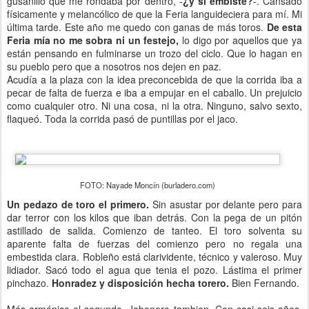
gusanillo que me rondaba por dentro, -
¿y si embiste?
-. Cansado
físicamente y melancólico de que la Feria languideciera para mí. Mi
última tarde. Este año me quedo con ganas de más toros.
De esta
Feria mía no me sobra ni un festejo,
lo digo por aquellos que ya
están pensando en fulminarse un trozo del ciclo. Que lo hagan en
su pueblo pero que a nosotros nos dejen en paz.
Acudía a la plaza con la idea preconcebida de que la corrida iba a
pecar de falta de fuerza e iba a empujar en el caballo. Un prejuicio
como cualquier otro. Ni una cosa, ni la otra. Ninguno, salvo sexto,
flaqueó. Toda la corrida pasó de puntillas por el jaco.
FOTO: Nayade Moncín (burladero.com)
Un pedazo de toro el primero.
Sin asustar por delante pero para
dar terror con los kilos que iban detrás. Con la pega de un pitón
astillado de salida. Comienzo de tanteo. El toro solventa su
aparente falta de fuerzas del comienzo pero no regala una
embestida clara. Robleño está clarividente, técnico y valeroso. Muy
lidiador. Sacó todo el agua que tenia el pozo. Lástima el primer
pinchazo.
Honradez y disposición hecha torero.
Bien Fernando.