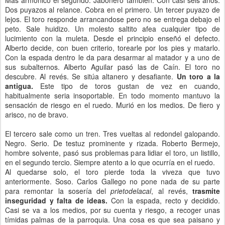
Más armónico el segundo. Jabonero tambien. Con casi seis años.
Dos puyazos al relance. Cobra en el primero. Un tercer puyazo de
lejos. El toro responde arrancandose pero no se entrega debajo el
peto. Sale huidizo. Un molesto saltito afea cualquier tipo de
lucimiento con la muleta. Desde el principio enseñó el defecto.
Alberto decide, con buen criterio, torearle por los pies y matarlo.
Con la espada dentro le da para desarmar al matador y a uno de
sus subalternos. Alberto Aguilar pasó las de Caín. El toro no
descubre. Al revés. Se sitúa altanero y desafiante.
Un toro a la
antigua.
Este tipo de toros gustan de vez en cuando,
habitualmente seria insoportable. En todo momento mantuvo la
sensación de riesgo en el ruedo. Murió en los medios. De fiero y
arisco, no de bravo.
El tercero sale como un tren. Tres vueltas al redondel galopando.
Negro. Serio. De testuz prominente y rizada. Roberto Bermejo,
hombre solvente, pasó sus problemas para lidiar el toro, un listillo,
en el segundo tercio. Siempre atento a lo que ocurría en el ruedo.
Al quedarse solo, el toro pierde toda la viveza que tuvo
anteriormente. Soso. Carlos Gallego no pone nada de su parte
para remontar la sosería del
prietodelacal
, al revés,
trasmite
inseguridad y falta de ideas.
Con la espada, recto y decidido.
Casi se va a los medios, por su cuenta y riesgo, a recoger unas
tímidas palmas de la parroquia. Una cosa es que sea paisano y