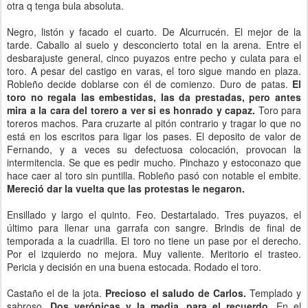
otra q tenga bula absoluta.
Negro, listón y facado el cuarto. De Alcurrucén. El mejor de la
tarde. Caballo al suelo y desconcierto total en la arena. Entre el
desbarajuste general, cinco puyazos entre pecho y culata para el
toro. A pesar del castigo en varas, el toro sigue mando en plaza.
Robleño decide doblarse con él de comienzo. Duro de patas.
El
toro no regala las embestidas, las da prestadas, pero antes
mira a la cara del torero a ver si es honrado y capaz.
Toro para
toreros machos. Para cruzarte al pitón contrario y tragar lo que no
está en los escritos para ligar los pases. El deposito de valor de
Fernando, y a veces su defectuosa colocación, provocan la
intermitencia. Se que es pedir mucho. Pinchazo y estoconazo que
hace caer al toro sin puntilla. Robleño pasó con notable el embite.
Mereció dar la vuelta que las protestas le negaron.
Ensillado y largo el quinto. Feo. Destartalado. Tres puyazos, el
último para llenar una garrafa con sangre. Brindis de final de
temporada a la cuadrilla. El toro no tiene un pase por el derecho.
Por el izquierdo no mejora. Muy valiente. Meritorio el trasteo.
Pericia y decisión en una buena estocada. Rodado el toro.
Castaño el de la jota.
Precioso el saludo de Carlos.
Templado y
sabroso.
Dos verónicas y la media, para el recuerdo.
En el