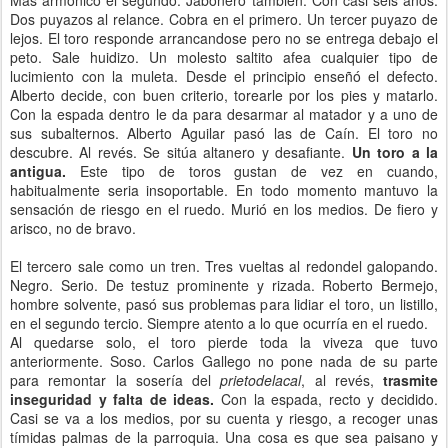
Más armónico el segundo. Jabonero tambien. Con casi seis años.
Dos puyazos al relance. Cobra en el primero. Un tercer puyazo de
lejos. El toro responde arrancandose pero no se entrega debajo el
peto. Sale huidizo. Un molesto saltito afea cualquier tipo de
lucimiento con la muleta. Desde el principio enseñó el defecto.
Alberto decide, con buen criterio, torearle por los pies y matarlo.
Con la espada dentro le da para desarmar al matador y a uno de
sus subalternos. Alberto Aguilar pasó las de Caín. El toro no
descubre. Al revés. Se sitúa altanero y desafiante.
Un toro a la
antigua.
Este tipo de toros gustan de vez en cuando,
habitualmente seria insoportable. En todo momento mantuvo la
sensación de riesgo en el ruedo. Murió en los medios. De fiero y
arisco, no de bravo.
El tercero sale como un tren. Tres vueltas al redondel galopando.
Negro. Serio. De testuz prominente y rizada. Roberto Bermejo,
hombre solvente, pasó sus problemas para lidiar el toro, un listillo,
en el segundo tercio. Siempre atento a lo que ocurría en el ruedo.
Al quedarse solo, el toro pierde toda la viveza que tuvo
anteriormente. Soso. Carlos Gallego no pone nada de su parte
para remontar la sosería del
prietodelacal
, al revés,
trasmite
inseguridad y falta de ideas.
Con la espada, recto y decidido.
Casi se va a los medios, por su cuenta y riesgo, a recoger unas
tímidas palmas de la parroquia. Una cosa es que sea paisano y