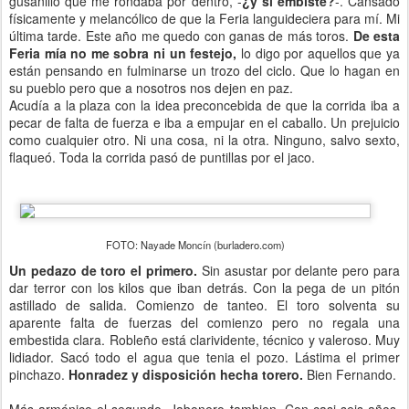
gusanillo que me rondaba por dentro, -
¿y si embiste?
-. Cansado
físicamente y melancólico de que la Feria languideciera para mí. Mi
última tarde. Este año me quedo con ganas de más toros.
De esta
Feria mía no me sobra ni un festejo,
lo digo por aquellos que ya
están pensando en fulminarse un trozo del ciclo. Que lo hagan en
su pueblo pero que a nosotros nos dejen en paz.
Acudía a la plaza con la idea preconcebida de que la corrida iba a
pecar de falta de fuerza e iba a empujar en el caballo. Un prejuicio
como cualquier otro. Ni una cosa, ni la otra. Ninguno, salvo sexto,
flaqueó. Toda la corrida pasó de puntillas por el jaco.
FOTO: Nayade Moncín (burladero.com)
Un pedazo de toro el primero.
Sin asustar por delante pero para
dar terror con los kilos que iban detrás. Con la pega de un pitón
astillado de salida. Comienzo de tanteo. El toro solventa su
aparente falta de fuerzas del comienzo pero no regala una
embestida clara. Robleño está clarividente, técnico y valeroso. Muy
lidiador. Sacó todo el agua que tenia el pozo. Lástima el primer
pinchazo.
Honradez y disposición hecha torero.
Bien Fernando.