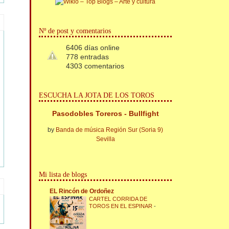
Nº de post y comentarios
6406 días online
778 entradas
4303 comentarios
ESCUCHA LA JOTA DE LOS TOROS
Pasodobles Toreros - Bullfight
by
Banda de música Región Sur (Soria 9)
Sevilla
Mi lista de blogs
EL Rincón de Ordoñez
CARTEL CORRIDA DE
TOROS EN EL ESPINAR
-