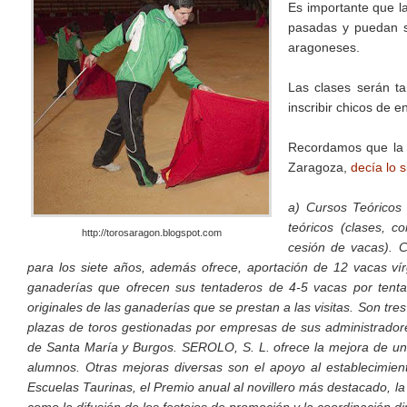
Es importante que la
pasadas y puedan sa
aragoneses.
Las clases serán t
inscribir chicos de 
Recordamos que la 
Zaragoza,
decía lo 
a) Cursos Teóricos
teóricos (clases, c
http://torosaragon.blogspot.com
cesión de vacas). C
para los siete años, además ofrece, aportación de 12 vacas ví
ganaderías que ofrecen sus tentaderos de 4-5 vacas por tentad
originales de las ganaderías que se prestan a las visitas. Son tr
plazas de toros gestionadas por empresas de sus administradores
de Santa María y Burgos. SEROLO, S. L. ofrece la mejora de una
alumnos. Otras mejoras diversas son el apoyo al establecimient
Escuelas Taurinas, el Premio anual al novillero más destacado, l