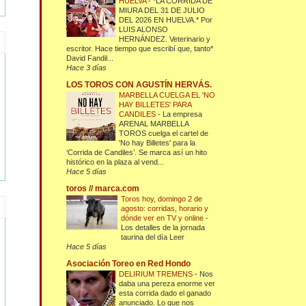
HUELVA
-
*LA CORRIDA DE
MIURA DEL 31 DE JULIO
DEL 2026 EN HUELVA.* Por
LUIS ALONSO
HERNÁNDEZ. Veterinario y
escritor. Hace tiempo que escribí que, tanto*
David Fandil...
Hace 3 días
LOS TOROS CON AGUSTÍN HERVÁS.
MARBELLA CUELGA EL 'NO
HAY BILLETES' PARA
CANDILES
-
La empresa
ARENAL MARBELLA
TOROS cuelga el cartel de
'No hay Billetes' para la
‘Corrida de Candiles’. Se marca así un hito
histórico en la plaza al vend...
Hace 5 días
toros // marca.com
Toros hoy, domingo 2 de
agosto: corridas, horario y
dónde ver en TV y online
-
Los detalles de la jornada
taurina del día Leer
Hace 5 días
Asociación Toreo en Red Hondo
DELIRIUM TREMENS
-
Nos
daba una pereza enorme ver
esta corrida dado el ganado
anunciado. Lo que nos