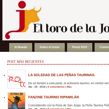
Al Ruedo
Sobre el Autor
Posts RSS
Comen
POST MÁS RECIENTES
LA SOLEDAD DE LAS PEÑAS TAURINAS.
De un tiempo a esta parte, el activismo taurino, en ciertos sect
Abr - 26 - 2016 |
0 comentarios
|
Más
FANZINE TAURINO RIPAMILÁN
Coincidiendo con la Feria de San Jorge, la Peña Taurina Peñ
Abr - 25 - 2016 |
0 comentarios
|
Más