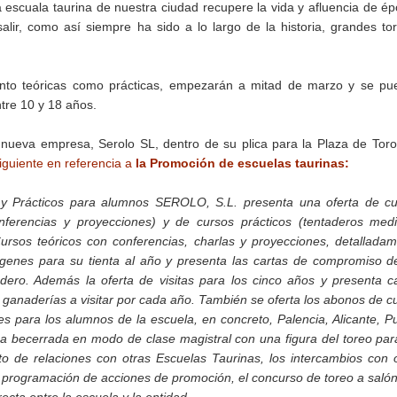
 escuala taurina de nuestra ciudad recupere la vida y afluencia de é
lir, como así siempre ha sido a lo largo de la historia, grandes to
anto teóricas como prácticas, empezarán a mitad de marzo y se pu
entre 10 y 18 años.
nueva empresa, Serolo SL, dentro de su plica para la Plaza de Tor
siguiente en referencia a
la Promoción de escuelas taurinas:
 y Prácticos para alumnos SEROLO, S.L. presenta una oferta de cu
onferencias y proyecciones) y de cursos prácticos (tentaderos med
ursos teóricos con conferencias, charlas y proyecciones, detallada
rgenes para su tienta al año y presenta las cartas de compromiso d
ero. Además la oferta de visitas para los cinco años y presenta c
es ganaderías a visitar por cada año. También se oferta los abonos de c
 para los alumnos de la escuela, en concreto, Palencia, Alicante, P
 becerrada en modo de clase magistral con una figura del toreo par
o de relaciones con otras Escuelas Taurinas, los intercambios con 
a programación de acciones de promoción, el concurso de toreo a salón