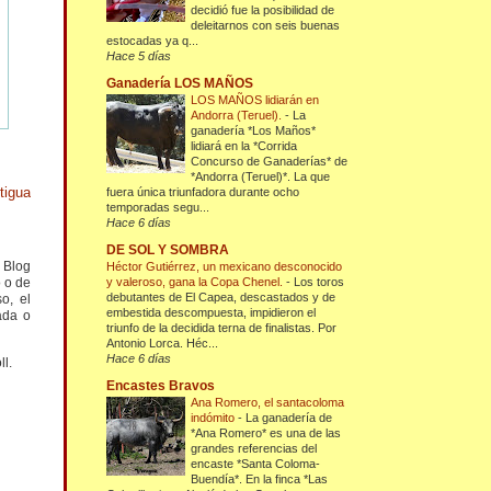
decidió fue la posibilidad de
deleitarnos con seis buenas
estocadas ya q...
Hace 5 días
Ganadería LOS MAÑOS
LOS MAÑOS lidiarán en
Andorra (Teruel).
-
La
ganadería *Los Maños*
lidiará en la *Corrida
Concurso de Ganaderías* de
*Andorra (Teruel)*. La que
tigua
fuera única triunfadora durante ocho
temporadas segu...
Hace 6 días
DE SOL Y SOMBRA
l Blog
Héctor Gutiérrez, un mexicano desconocido
y valeroso, gana la Copa Chenel.
-
Los toros
o o de
debutantes de El Capea, descastados y de
o, el
embestida descompuesta, impidieron el
ada o
triunfo de la decidida terna de finalistas. Por
Antonio Lorca. Héc...
Hace 6 días
ll.
Encastes Bravos
Ana Romero, el santacoloma
indómito
-
La ganadería de
*Ana Romero* es una de las
grandes referencias del
encaste *Santa Coloma-
Buendía*. En la finca *Las