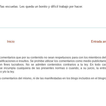
as escuelas. Les queda un bonito y difícil trabajo por hacer.
Inicio
Entrada an
s comentarios que por su contenido no sean respetuosos para con los miembros de
ificaciones e insultos. Se prohibe utilizar los comentarios como medio publicitari
 fines lucrativos. No se admiten contenidos contrarios a la ley. En todo cas
e incumpla cualquiera de las presentes normas o cuando, a su juicio, la entr
 y/o la ley.
s comentarios del mismo, ni de las manifestadas en los blogs incluidos en el blogro