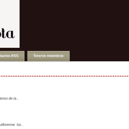
tarios RSS
Toreros miembros
ores de la...
aflorense ha...