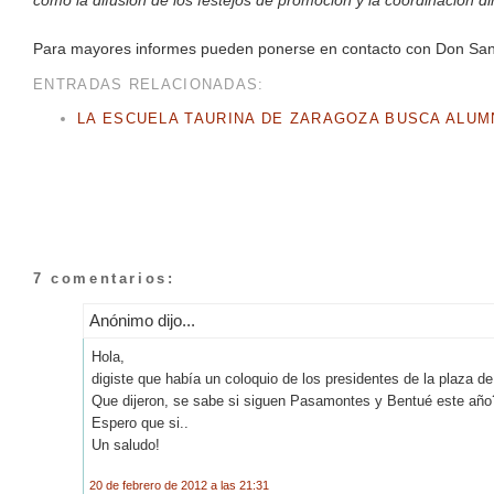
como la difusión de los festejos de promoción y la coordinación dir
Para mayores informes pueden ponerse en contacto con Don San
ENTRADAS RELACIONADAS:
LA ESCUELA TAURINA DE ZARAGOZA BUSCA ALU
7 comentarios:
Anónimo dijo...
Hola,
digiste que había un coloquio de los presidentes de la plaza d
Que dijeron, se sabe si siguen Pasamontes y Bentué este año
Espero que si..
Un saludo!
20 de febrero de 2012 a las 21:31