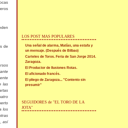
pocas
reros
eden
LOS POST MAS POPULARES
Una señal de alarma, Matías, una estafa y
os de
un mensaje. (Después de Bilbao)
Carteles de Toros. Feria de San Jorge 2014.
Zaragoza.
rsos
El Productor de Ilusiones Rotas.
iante
El aficionado francés.
mente
El pliego de Zaragoza... "Contento sin
e las
presumir"
artas
uatro
SEGUIDORES de "EL TORO DE LA
uerto
JOTA"
a los
otras
, así