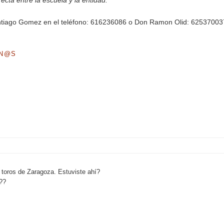
ecta entre la escuela y la entidad.
tiago Gomez en el teléfono: 616236086 o Don Ramon Olid: 62537003
MN@S
e toros de Zaragoza. Estuviste ahí?
??