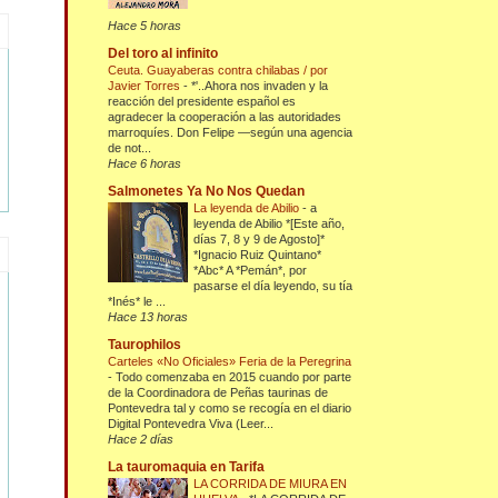
Hace 5 horas
Del toro al infinito
Ceuta. Guayaberas contra chilabas / por
Javier Torres
-
*'..Ahora nos invaden y la
reacción del presidente español es
agradecer la cooperación a las autoridades
marroquíes. Don Felipe —según una agencia
de not...
Hace 6 horas
Salmonetes Ya No Nos Quedan
La leyenda de Abilio
-
a
leyenda de Abilio *[Este año,
días 7, 8 y 9 de Agosto]*
*Ignacio Ruiz Quintano*
*Abc* A *Pemán*, por
pasarse el día leyendo, su tía
*Inés* le ...
Hace 13 horas
Taurophilos
Carteles «No Oficiales» Feria de la Peregrina
-
Todo comenzaba en 2015 cuando por parte
de la Coordinadora de Peñas taurinas de
Pontevedra tal y como se recogía en el diario
Digital Pontevedra Viva (Leer...
Hace 2 días
La tauromaquia en Tarifa
LA CORRIDA DE MIURA EN