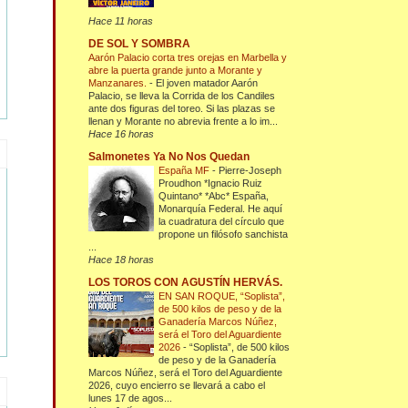
Hace 11 horas
DE SOL Y SOMBRA
Aarón Palacio corta tres orejas en Marbella y
abre la puerta grande junto a Morante y
Manzanares.
-
El joven matador Aarón
Palacio, se lleva la Corrida de los Candiles
ante dos figuras del toreo. Si las plazas se
llenan y Morante no abrevia frente a lo im...
Hace 16 horas
Salmonetes Ya No Nos Quedan
España MF
-
Pierre-Joseph
Proudhon *Ignacio Ruiz
Quintano* *Abc* España,
Monarquía Federal. He aquí
la cuadratura del círculo que
propone un filósofo sanchista
...
Hace 18 horas
LOS TOROS CON AGUSTÍN HERVÁS.
EN SAN ROQUE, “Soplista”,
de 500 kilos de peso y de la
Ganadería Marcos Núñez,
será el Toro del Aguardiente
2026
-
“Soplista”, de 500 kilos
de peso y de la Ganadería
Marcos Núñez, será el Toro del Aguardiente
2026, cuyo encierro se llevará a cabo el
lunes 17 de agos...