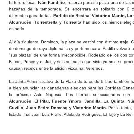
El torero local,
Iván Fandiño
, reserva para su plaza una de las
hazañas de la temporada. Se encerrará en solitario con 6 t
diferentes ganaderías.
Partido de Resina, Victorino Martín, La
Alcurrucén, Torrestrella y Torrealta
han sido los hierros elegi
es nada.
Al día siguiente, Domingo, la plaza se vestirá con distinto traje. C
de domingo de raya diplomática y perfume caro. Padilla volverá 
"sus plazas" de una forma irreconocible. Rodeado de los dos to
Bilbao, Ponce y el Juli, y seis animales que vista ya solo su proc
causan recelos entre la afición vizcaína. Veremos.
La Junta Administrativa de la Plaza de toros de Bilbao también h
a bien anunciar las ganaderías elegidas para las Corridas Gene
la próxima Aste Nagusia. Los hierros seleccionados son 
Alcurrucén, El Pilar, Fuente Ymbro, Jandilla, La Quinta, Nú
Cuvillo, Juan Pedro Domecq y Victorino Martín.
Por lo tanto,
listado final Juan Luis Fraile, Adelaida Rodriguez, El Tajo y La Rein