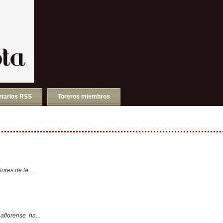
tarios RSS
Toreros miembros
ores de la...
aflorense ha...