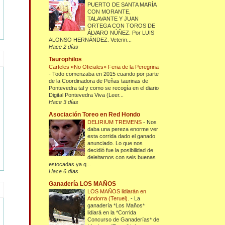
PUERTO DE SANTA MARÍA
CON MORANTE,
TALAVANTE Y JUAN
ORTEGA CON TOROS DE
ÁLVARO NÚÑEZ. Por LUIS
ALONSO HERNÁNDEZ. Veterin...
Hace 2 días
Taurophilos
Carteles «No Oficiales» Feria de la Peregrina
-
Todo comenzaba en 2015 cuando por parte
de la Coordinadora de Peñas taurinas de
Pontevedra tal y como se recogía en el diario
Digital Pontevedra Viva (Leer...
Hace 3 días
Asociación Toreo en Red Hondo
DELIRIUM TREMENS
-
Nos
daba una pereza enorme ver
esta corrida dado el ganado
anunciado. Lo que nos
decidió fue la posibilidad de
deleitarnos con seis buenas
estocadas ya q...
Hace 6 días
Ganadería LOS MAÑOS
LOS MAÑOS lidiarán en
Andorra (Teruel).
-
La
ganadería *Los Maños*
lidiará en la *Corrida
Concurso de Ganaderías* de