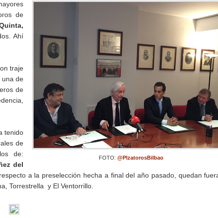
 mayores
oros de
 Quinta,
dos. Ahí
on traje
a una de
reros de
edencia,
a tenido
rales de
los de:
FOTO:
@PlzatorosBilbao
ñez del
 respecto a la preselección hecha a final del año pasado, quedan fuer
a, Torrestrella y El Ventorrillo.