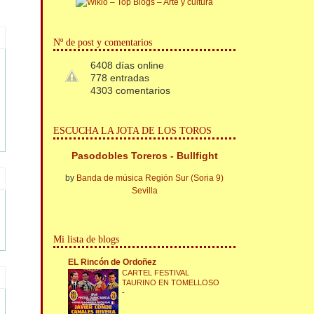
Nº de post y comentarios
6408 días online
778 entradas
4303 comentarios
ESCUCHA LA JOTA DE LOS TOROS
Pasodobles Toreros - Bullfight
by
Banda de música Región Sur (Soria 9)
Sevilla
Mi lista de blogs
EL Rincón de Ordoñez
CARTEL FESTIVAL
TAURINO EN TOMELLOSO
-