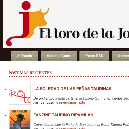
Al Ruedo
Sobre el Autor
Posts RSS
Comen
POST MÁS RECIENTES
LA SOLEDAD DE LAS PEÑAS TAURINAS.
De un tiempo a esta parte, el activismo taurino, en ciertos sect
Abr - 26 - 2016 |
0 comentarios
|
Más
FANZINE TAURINO RIPAMILÁN
Coincidiendo con la Feria de San Jorge, la Peña Taurina Peñ
Abr - 25 - 2016 |
0 comentarios
|
Más