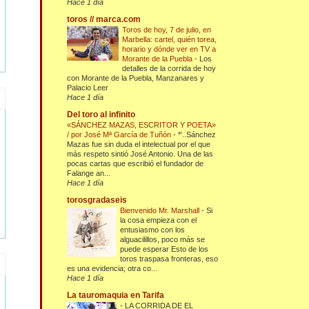
Hace 1 día
toros // marca.com
Toros de hoy, 7 de julio, en
Marbella: cartel, quién torea,
horario y dónde ver en TV a
Morante de la Puebla
-
Los
detalles de la corrida de hoy
con Morante de la Puebla, Manzanares y
Palacio Leer
Hace 1 día
Del toro al infinito
«SÁNCHEZ MAZAS, ESCRITOR Y POETA»
/ por José Mª García de Tuñón
-
*'..Sánchez
Mazas fue sin duda el intelectual por el que
más respeto sintió José Antonio. Una de las
pocas cartas que escribió el fundador de
Falange an...
Hace 1 día
torosgradaseis
Bienvenido Mr. Marshall
-
Si
la cosa empieza con el
entusiasmo con los
alguacilillos, poco más se
puede esperar Esto de los
toros traspasa fronteras, eso
es una evidencia; otra co...
Hace 1 día
La tauromaquia en Tarifa
-
LA CORRIDA DE EL