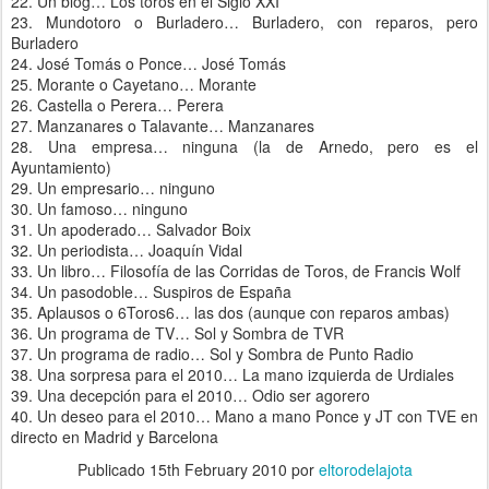
22. Un blog… Los toros en el Siglo XXI
23. Mundotoro o Burladero… Burladero, con reparos, pero
Burladero
24. José Tomás o Ponce… José Tomás
25. Morante o Cayetano… Morante
26. Castella o Perera… Perera
27. Manzanares o Talavante… Manzanares
28. Una empresa… ninguna (la de Arnedo, pero es el
Ayuntamiento)
29. Un empresario… ninguno
30. Un famoso… ninguno
31. Un apoderado… Salvador Boix
32. Un periodista… Joaquín Vidal
33. Un libro… Filosofía de las Corridas de Toros, de Francis Wolf
34. Un pasodoble… Suspiros de España
35. Aplausos o 6Toros6… las dos (aunque con reparos ambas)
36. Un programa de TV… Sol y Sombra de TVR
37. Un programa de radio… Sol y Sombra de Punto Radio
38. Una sorpresa para el 2010… La mano izquierda de Urdiales
39. Una decepción para el 2010… Odio ser agorero
40. Un deseo para el 2010… Mano a mano Ponce y JT con TVE en
directo en Madrid y Barcelona
Publicado
15th February 2010
por
eltorodelajota