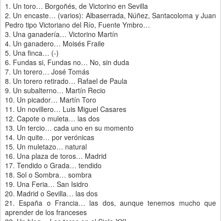
1. Un toro… Borgoñés, de Victorino en Sevilla
2. Un encaste… (varios): Albaserrada, Núñez, Santacoloma y Juan
Pedro tipo Victoriano del Río, Fuente Ymbro…
3. Una ganadería… Victorino Martín
4. Un ganadero… Moisés Fraile
5. Una finca… (-)
6. Fundas si, Fundas no… No, sin duda
7. Un torero… José Tomás
8. Un torero retirado… Rafael de Paula
9. Un subalterno… Martín Recio
10. Un picador… Martín Toro
11. Un novillero… Luis Miguel Casares
12. Capote o muleta… las dos
13. Un tercio… cada uno en su momento
14. Un quite… por verónicas
15. Un muletazo… natural
16. Una plaza de toros… Madrid
17. Tendido o Grada… tendido
18. Sol o Sombra… sombra
19. Una Feria… San Isidro
20. Madrid o Sevilla… las dos
21. España o Francia… las dos, aunque tenemos mucho que
aprender de los franceses