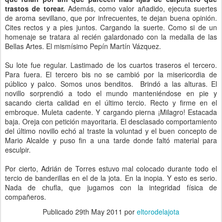
trastos de torear.
Además, como valor añadido, ejecuta suertes
de aroma sevillano, que por infrecuentes, te dejan buena opinión.
Cites rectos y a pies juntos. Cargando la suerte. Como si de un
homenaje se tratara al recién galardonado con la medalla de las
Bellas Artes. El mismísimo Pepín Martín Vázquez.
Su lote fue regular. Lastimado de los cuartos traseros el tercero.
Para fuera. El tercero bis no se cambió por la misericordia de
público y palco. Somos unos benditos. Brindó a las alturas. El
novillo sorprendió a todo el mundo manteniéndose en pie y
sacando cierta calidad en el último tercio. Recto y firme en el
embroque. Muleta cadente. Y cargando pierna ¡Milagro! Estacada
baja. Oreja con petición mayoritaria. El desclasado comportamiento
del último novillo echó al traste la voluntad y el buen concepto de
Mario Alcalde y puso fin a una tarde donde faltó material para
esculpir.
Por cierto, Adrián de Torres estuvo mal colocado durante todo el
tercio de banderillas en el de la jota. En la inopia. Y esto es serio.
Nada de chufla, que jugamos con la integridad física de
compañeros.
Publicado
29th May 2011
por
eltorodelajota