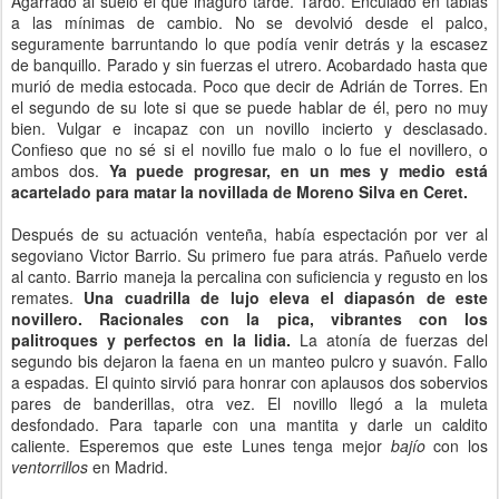
Agarrado al suelo el que inaguró tarde. Tardo. Enculado en tablas
a las mínimas de cambio. No se devolvió desde el palco,
seguramente barruntando lo que podía venir detrás y la escasez
de banquillo. Parado y sin fuerzas el utrero. Acobardado hasta que
murió de media estocada. Poco que decir de Adrián de Torres. En
el segundo de su lote si que se puede hablar de él, pero no muy
bien. Vulgar e incapaz con un novillo incierto y desclasado.
Confieso que no sé si el novillo fue malo o lo fue el novillero, o
ambos dos.
Ya puede progresar, en un mes y medio está
acartelado para matar la novillada de Moreno Silva en Ceret.
Después de su actuación venteña, había espectación por ver al
segoviano Victor Barrio. Su primero fue para atrás. Pañuelo verde
al canto. Barrio maneja la percalina con suficiencia y regusto en los
remates.
Una cuadrilla de lujo eleva el diapasón de este
novillero. Racionales con la pica, vibrantes con los
palitroques y perfectos en la lidia.
La atonía de fuerzas del
segundo bis dejaron la faena en un manteo pulcro y suavón. Fallo
a espadas. El quinto sirvió para honrar con aplausos dos sobervios
pares de banderillas, otra vez. El novillo llegó a la muleta
desfondado. Para taparle con una mantita y darle un caldito
caliente. Esperemos que este Lunes tenga mejor
bajío
con los
ventorrillos
en Madrid.