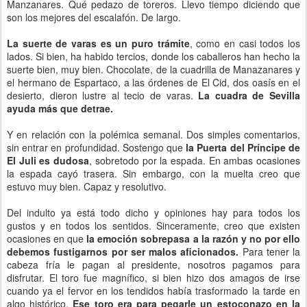
Manzanares. Qué pedazo de toreros. Llevo tiempo diciendo que
son los mejores del escalafón. De largo.
La suerte de varas es un puro trámite
, como en casi todos los
lados. Si bien, ha habido tercios, donde los caballeros han hecho la
suerte bien, muy bien. Chocolate, de la cuadrilla de Manazanares y
el hermano de Espartaco, a las órdenes de El Cid, dos oasís en el
desierto, dieron lustre al tecio de varas.
La cuadra de Sevilla
ayuda más que detrae.
Y en relación con la polémica semanal. Dos simples comentarios,
sin entrar en profundidad. Sostengo que
la Puerta del Príncipe de
El Juli es dudosa
, sobretodo por la espada. En ambas ocasiones
la espada cayó trasera. Sin embargo, con la muelta creo que
estuvo muy bien. Capaz y resolutivo.
Del indulto ya está todo dicho y opiniones hay para todos los
gustos y en todos los sentidos. Sinceramente, creo que existen
ocasiones en que
la emoción sobrepasa a la razón y no por ello
debemos fustigarnos por ser malos aficionados.
Para tener la
cabeza fría le pagan al presidente, nosotros pagamos para
disfrutar. El toro fue magnífico, si bien hizo dos amagos de irse
cuando ya el fervor en los tendidos había trasformado la tarde en
algo histórico.
Ese toro era para pegarle un estoconazo en la