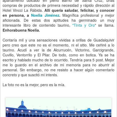
apartamento ubicado en pleno Barrio de Santa Cruz, unas
compras de productos de primera necesidad y rápido dirección al
Hotel Vincci La Rábida.
Allí quería saludar, felicitar, y conocer
en persona, a
Noelia Jiménez
.
Magnífica profesional y mejor
aficionada. De estas dos aptitudes ha germinado un muy
interesante libro de contenido taurino,
"Tinta y Oro
" se llama.
Enhorabuena Noelia.
Contaría mil y una sensaciones vividas a orillas de Guadalquivir
pero creo que este no es el momento, ni el sitio. Me ceñiré a lo
taurino. Acudí a ver la de Alcurrucén, Victorino, Garcigrande,
Cuvillo, Ventorrilo y El Pilar. De todo, como en botica. Ya se ha
escrito y hablado mucho de lo ocurrido. Tendría para 5 post. Mejor
me lo guardo en el archivo de mi memoria para no aburrir al
personal. Sin embargo, no me resisto a hacer algún comentario
concreto y que suscitó mi interés.
La foto no es la mejor, pero es la mía.