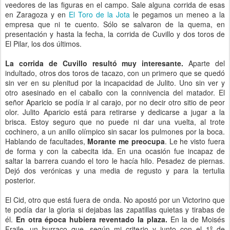
veedores de las figuras en el campo. Sale alguna corrida de esas
en Zaragoza y en
El Toro de la Jota
le pegamos un meneo a la
empresa que ni te cuento. Sólo se salvaron de la quema, en
presentación y hasta la fecha, la corrida de Cuvillo y dos toros de
El Pilar, los dos últimos.
La corrida de Cuvillo resultó muy interesante.
Aparte del
indultado, otros dos toros de tacazo, con un primero que se quedó
sin ver en su plenitud por la incapacidad de Julito. Uno sin ver y
otro asesinado en el caballo con la connivencia del matador. El
señor Aparicio se podía ir al carajo, por no decir otro sitio de peor
olor. Julito Aparicio está para retirarse y dedicarse a jugar a la
brisca. Estoy seguro que no puede ni dar una vuelta, al trote
cochinero, a un anillo olímpico sin sacar los pulmones por la boca.
Hablando de facultades,
Morante me preocupa
. Le he visto fuera
de forma y con la cabecita ida. En una ocasión fue incapaz de
saltar la barrera cuando el toro le hacía hilo. Pesadez de piernas.
Dejó dos verónicas y una media de regusto y para la tertulia
posterior.
El Cid, otro que está fuera de onda. No apostó por un Victorino que
te podía dar la gloria si dejabas las zapatillas quietas y tirabas de
él.
En otra época hubiera reventado la plaza.
En la de Moisés
Fraile, un burraco que, según mi criterio y junto con el 1º de