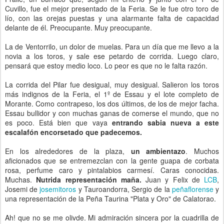
Cuvillo, fue el mejor presentado de la Feria. Se le fue otro toro de
lío, con las orejas puestas y una alarmante falta de capacidad
delante de él. Preocupante. Muy preocupante.
La de Ventorrilo, un dolor de muelas. Para un día que me llevo a la
novia a los toros, y sale ese petardo de corrida. Luego claro,
pensará que estoy medio loco. Lo peor es que no le falta razón.
La corrida del Pilar fue desigual, muy desigual. Salieron los toros
más indignos de la Feria, el 1º de Essau y el lote completo de
Morante. Como contrapeso, los dos últimos, de los de mejor facha.
Essau bullidor y con muchas ganas de comerse el mundo, que no
es poco. Está bien que vaya
entrando sabia nueva a este
escalafón encorsetado que padecemos.
En los alrededores de la plaza,
un ambientazo
. Muchos
aficionados que se entremezclan con la gente guapa de corbata
rosa, perfume caro y pintalabios carmesí. Caras conocidas.
Muchas.
Nutrida representación maña.
Juan y Felix de
LCB
,
Josemi de
josemitoros
y Tauroandorra, Sergio de la
peñaflorense
y
una representación de la Peña Taurina "Plata y Oro" de Calatorao.
Ah! que no se me olivde. Mi admiración sincera por la cuadrilla de