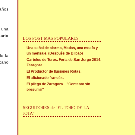
 años
n una
ario
LOS POST MAS POPULARES
Una señal de alarma, Matías, una estafa y
un mensaje. (Después de Bilbao)
de la
Carteles de Toros. Feria de San Jorge 2014.
rcano
Zaragoza.
El Productor de Ilusiones Rotas.
El aficionado francés.
El pliego de Zaragoza... "Contento sin
presumir"
SEGUIDORES de "EL TORO DE LA
JOTA"