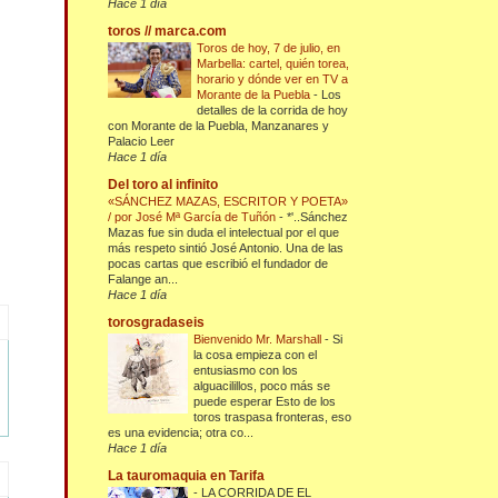
Hace 1 día
toros // marca.com
Toros de hoy, 7 de julio, en
Marbella: cartel, quién torea,
horario y dónde ver en TV a
Morante de la Puebla
-
Los
detalles de la corrida de hoy
con Morante de la Puebla, Manzanares y
Palacio Leer
Hace 1 día
Del toro al infinito
«SÁNCHEZ MAZAS, ESCRITOR Y POETA»
/ por José Mª García de Tuñón
-
*'..Sánchez
Mazas fue sin duda el intelectual por el que
más respeto sintió José Antonio. Una de las
pocas cartas que escribió el fundador de
Falange an...
Hace 1 día
torosgradaseis
Bienvenido Mr. Marshall
-
Si
la cosa empieza con el
entusiasmo con los
alguacilillos, poco más se
puede esperar Esto de los
toros traspasa fronteras, eso
es una evidencia; otra co...
Hace 1 día
La tauromaquia en Tarifa
-
LA CORRIDA DE EL