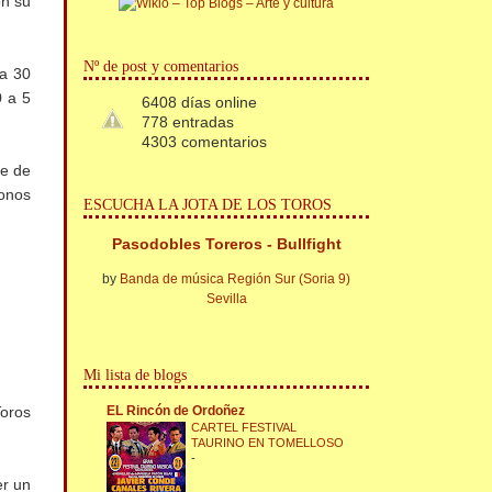
on su
Nº de post y comentarios
a 30
0 a 5
6408 días online
778 entradas
4303 comentarios
je de
bonos
ESCUCHA LA JOTA DE LOS TOROS
Pasodobles Toreros - Bullfight
by
Banda de música Región Sur (Soria 9)
Sevilla
Mi lista de blogs
EL Rincón de Ordoñez
Toros
CARTEL FESTIVAL
TAURINO EN TOMELLOSO
-
er un