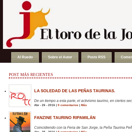
Al Ruedo
Sobre el Autor
Posts RSS
Comen
POST MÁS RECIENTES
LA SOLEDAD DE LAS PEÑAS TAURINAS.
De un tiempo a esta parte, el activismo taurino, en ciertos sect
Abr - 26 - 2016 |
0 comentarios
|
Más
FANZINE TAURINO RIPAMILÁN
Coincidiendo con la Feria de San Jorge, la Peña Taurina Peñ
Abr - 25 - 2016 |
0 comentarios
|
Más