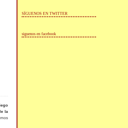
SÍGUENOS EN TWITTER
siguenos en facebook
iego
de la
imos