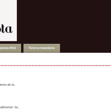
tarios RSS
Toreros miembros
ores de la...
aflorense ha...