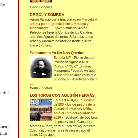
gón.
Hace 12 horas
DE SOL Y SOMBRA
Aarón Palacio corta tres orejas en Marbella y
abre la puerta grande junto a Morante y
Manzanares.
-
El joven matador Aarón
Palacio, se lleva la Corrida de los Candiles
ante dos figuras del toreo. Si las plazas se
llenan y Morante no abrevia frente a lo im...
Hace 17 horas
Salmonetes Ya No Nos Quedan
España MF
-
Pierre-Joseph
Proudhon *Ignacio Ruiz
Quintano* *Abc* España,
Monarquía Federal. He aquí
la cuadratura del círculo que
propone un filósofo sanchista
...
Hace 19 horas
 del
LOS TOROS CON AGUSTÍN HERVÁS.
EN SAN ROQUE, “Soplista”,
de 500 kilos de peso y de la
Ganadería Marcos Núñez,
será el Toro del Aguardiente
2026
-
“Soplista”, de 500 kilos
de peso y de la Ganadería
Marcos Núñez, será el Toro del Aguardiente
toro,
2026, cuyo encierro se llevará a cabo el
dado
lunes 17 de agos...