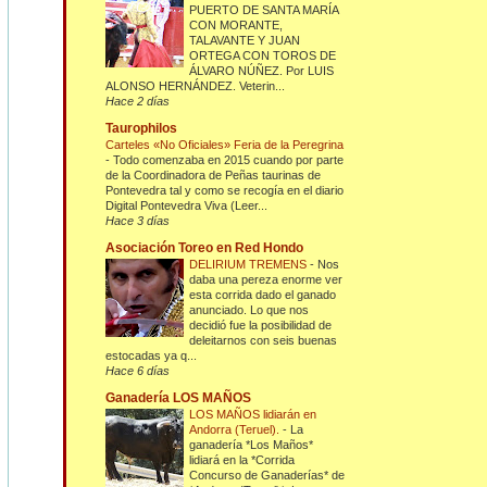
PUERTO DE SANTA MARÍA
CON MORANTE,
TALAVANTE Y JUAN
ORTEGA CON TOROS DE
ÁLVARO NÚÑEZ. Por LUIS
ALONSO HERNÁNDEZ. Veterin...
Hace 2 días
Taurophilos
Carteles «No Oficiales» Feria de la Peregrina
-
Todo comenzaba en 2015 cuando por parte
de la Coordinadora de Peñas taurinas de
Pontevedra tal y como se recogía en el diario
Digital Pontevedra Viva (Leer...
Hace 3 días
Asociación Toreo en Red Hondo
DELIRIUM TREMENS
-
Nos
daba una pereza enorme ver
esta corrida dado el ganado
anunciado. Lo que nos
decidió fue la posibilidad de
deleitarnos con seis buenas
estocadas ya q...
Hace 6 días
Ganadería LOS MAÑOS
LOS MAÑOS lidiarán en
Andorra (Teruel).
-
La
ganadería *Los Maños*
lidiará en la *Corrida
Concurso de Ganaderías* de