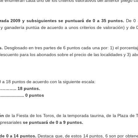
e enumeran cada uno de los criterios valorativos del anterior pliego c
orada 2009 y subsiguientes se puntuará de 0 a 35 puntos.
De 0 
y ganadería puntúa de acuerdo a unos criterios de valoración) y de 
s.
Desglosado en tres partes de 6 puntos cada una por: 1) el porcenta
 descuento para los abonados sobre el precio de las localidades y 3) a
 a 18 puntos de acuerdo con la siguiente escala:
s………….. 18 puntos.
.............. 0 puntos
ón
de la Fiesta de los Toros, de la temporada taurina, de la Plaza de 
mpresariales
se puntuará de 0 a 9 puntos.
de 0 a 14 puntos.
Destaca que, de estos 14 puntos, 6 son por obten