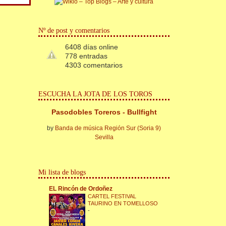
Nº de post y comentarios
6408 días online
778 entradas
4303 comentarios
ESCUCHA LA JOTA DE LOS TOROS
Pasodobles Toreros - Bullfight
by
Banda de música Región Sur (Soria 9)
Sevilla
Mi lista de blogs
EL Rincón de Ordoñez
CARTEL FESTIVAL
TAURINO EN TOMELLOSO
-