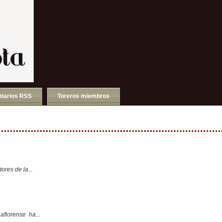
tarios RSS
Toreros miembros
ores de la...
aflorense ha...