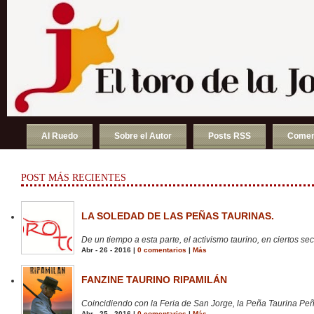
Al Ruedo
Sobre el Autor
Posts RSS
Comen
POST MÁS RECIENTES
LA SOLEDAD DE LAS PEÑAS TAURINAS.
De un tiempo a esta parte, el activismo taurino, en ciertos sect
Abr - 26 - 2016 |
0 comentarios
|
Más
FANZINE TAURINO RIPAMILÁN
Coincidiendo con la Feria de San Jorge, la Peña Taurina Peñ
Abr - 25 - 2016 |
0 comentarios
|
Más