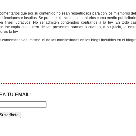
s comentarios que por su contenido no sean respetuosos para con los miembros de
ificaciones e insultos. Se prohibe utilizar los comentarios como medio publicitari
 fines lucrativos. No se admiten contenidos contrarios a la ley. En todo cas
e incumpla cualquiera de las presentes normas o cuando, a su juicio, la entr
 y/o la ley.
s comentarios del mismo, ni de las manifestadas en los blogs incluidos en el blogro
EA TU EMAIL: