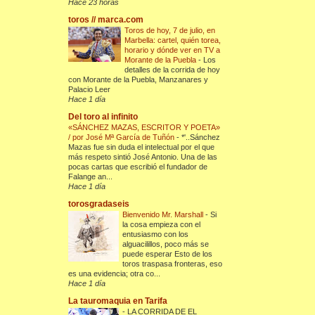
Hace 23 horas
toros // marca.com
Toros de hoy, 7 de julio, en
Marbella: cartel, quién torea,
horario y dónde ver en TV a
Morante de la Puebla
-
Los
detalles de la corrida de hoy
con Morante de la Puebla, Manzanares y
Palacio Leer
Hace 1 día
Del toro al infinito
«SÁNCHEZ MAZAS, ESCRITOR Y POETA»
/ por José Mª García de Tuñón
-
*'..Sánchez
Mazas fue sin duda el intelectual por el que
más respeto sintió José Antonio. Una de las
pocas cartas que escribió el fundador de
Falange an...
Hace 1 día
torosgradaseis
Bienvenido Mr. Marshall
-
Si
la cosa empieza con el
entusiasmo con los
alguacilillos, poco más se
puede esperar Esto de los
toros traspasa fronteras, eso
es una evidencia; otra co...
Hace 1 día
La tauromaquia en Tarifa
-
LA CORRIDA DE EL