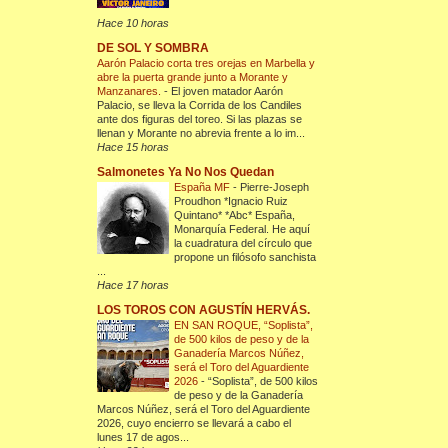
Hace 10 horas
DE SOL Y SOMBRA
Aarón Palacio corta tres orejas en Marbella y
abre la puerta grande junto a Morante y
Manzanares.
-
El joven matador Aarón
Palacio, se lleva la Corrida de los Candiles
ante dos figuras del toreo. Si las plazas se
llenan y Morante no abrevia frente a lo im...
Hace 15 horas
Salmonetes Ya No Nos Quedan
España MF
-
Pierre-Joseph
Proudhon *Ignacio Ruiz
Quintano* *Abc* España,
Monarquía Federal. He aquí
la cuadratura del círculo que
propone un filósofo sanchista
...
Hace 17 horas
LOS TOROS CON AGUSTÍN HERVÁS.
EN SAN ROQUE, “Soplista”,
de 500 kilos de peso y de la
Ganadería Marcos Núñez,
será el Toro del Aguardiente
2026
-
“Soplista”, de 500 kilos
de peso y de la Ganadería
Marcos Núñez, será el Toro del Aguardiente
2026, cuyo encierro se llevará a cabo el
lunes 17 de agos...