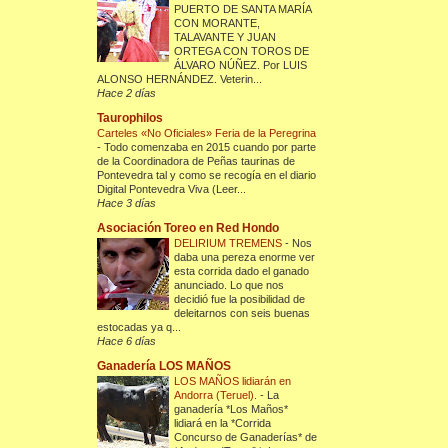
PUERTO DE SANTA MARÍA
CON MORANTE,
TALAVANTE Y JUAN
ORTEGA CON TOROS DE
ÁLVARO NÚÑEZ. Por LUIS
ALONSO HERNÁNDEZ. Veterin...
Hace 2 días
Taurophilos
Carteles «No Oficiales» Feria de la Peregrina
-
Todo comenzaba en 2015 cuando por parte
de la Coordinadora de Peñas taurinas de
Pontevedra tal y como se recogía en el diario
Digital Pontevedra Viva (Leer...
Hace 3 días
Asociación Toreo en Red Hondo
DELIRIUM TREMENS
-
Nos
daba una pereza enorme ver
esta corrida dado el ganado
anunciado. Lo que nos
decidió fue la posibilidad de
deleitarnos con seis buenas
estocadas ya q...
Hace 6 días
Ganadería LOS MAÑOS
LOS MAÑOS lidiarán en
Andorra (Teruel).
-
La
ganadería *Los Maños*
lidiará en la *Corrida
Concurso de Ganaderías* de