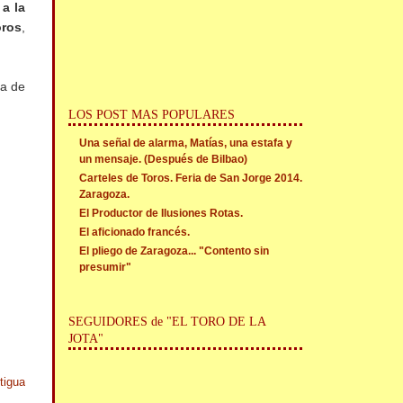
 a la
oros
,
ra de
LOS POST MAS POPULARES
Una señal de alarma, Matías, una estafa y
un mensaje. (Después de Bilbao)
Carteles de Toros. Feria de San Jorge 2014.
Zaragoza.
El Productor de Ilusiones Rotas.
El aficionado francés.
El pliego de Zaragoza... "Contento sin
presumir"
SEGUIDORES de "EL TORO DE LA
JOTA"
tigua